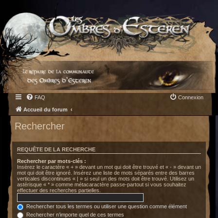
FAQ
Connexion
Accueil du forum
Rechercher
REQUÊTE DE LA RECHERCHE
Rechercher par mots-clés :
Insérez le caractère « + » devant un mot qui doit être trouvé et « - » devant un
mot qui doit être ignoré. Insérez une liste de mots séparés entre des barres
verticales discontinues « | » si seul un des mots doit être trouvé. Utilisez un
astérisque « * » comme métacaractère passe-partout si vous souhaitez
effectuer des recherches partielles.
Rechercher tous les termes ou utiliser une question comme élément
Rechercher n’importe quel de ces termes