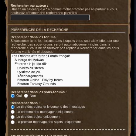
Rechercher par auteur :
Utilisez un astérisque « * » comme métacaractère passe-partout si vous
souhaitez effectuer des recherches partielles.
PRÉFÉRENCES DE LA RECHERCHE
Rechercher dans les forums :
Sélectionnez le ou les forums dans lesquels vous souhaitez effectuer une
recherche. Les sous-forums seront automatiquement inclus dans la
recherche si vous ne désactivez pas l’option « Rechercher dans les sous-
forums » affichée ci-dessous.
Rechercher dans les sous-forums :
Oui
Non
Rechercher dans :
Le titre des sujets et le contenu des messages
Le contenu des messages uniquement
Le titre des sujets uniquement
Le premier message des sujets uniquement
Afficher les résultats sous forme de :