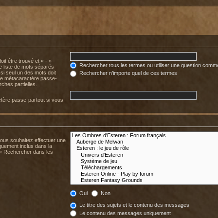
it être trouvé et « - »
Rechercher tous les termes ou utiliser une question comm
ne liste de mots séparés
 si seul un des mots doit
Rechercher n’importe quel de ces termes
mme métacaractère passe-
ches partielles.
tère passe-partout si vous
.
vous souhaitez effectuer une
uement inclus dans la
 « Rechercher dans les
Oui
Non
Le titre des sujets et le contenu des messages
Le contenu des messages uniquement