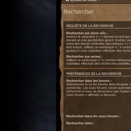
Accueil du forum
Rechercher
REQUÊTE DE LA RECHERCHE
Rechercher par mots-clés :
Insérez le caractère « + » devant un mot qui do
devant un mot qui doit être ignoré. Insérez u
entre des barres verticales discontinues « | »
être trouvé. Utilisez un astérisque « * » co
partout si vous souhaitez effectuer des recher
Rechercher par auteur :
Utilisez un astérisque « * » comme métacarac
souhaitez effectuer des recherches partielles
PRÉFÉRENCES DE LA RECHERCHE
Rechercher dans les forums :
Sélectionnez le ou les forums dans lesquels 
recherche. Les sous-forums seront automatiq
recherche si vous ne désactivez pas l’option
sous-forums » affichée ci-dessous.
Rechercher dans les sous-forums :
Rechercher dans :