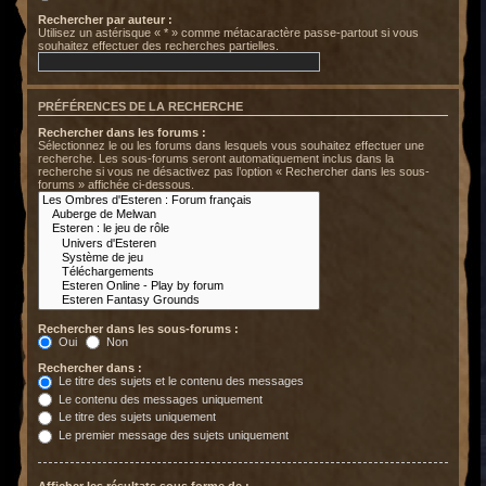
Rechercher par auteur :
Utilisez un astérisque « * » comme métacaractère passe-partout si vous
souhaitez effectuer des recherches partielles.
PRÉFÉRENCES DE LA RECHERCHE
Rechercher dans les forums :
Sélectionnez le ou les forums dans lesquels vous souhaitez effectuer une
recherche. Les sous-forums seront automatiquement inclus dans la
recherche si vous ne désactivez pas l’option « Rechercher dans les sous-
forums » affichée ci-dessous.
Rechercher dans les sous-forums :
Oui
Non
Rechercher dans :
Le titre des sujets et le contenu des messages
Le contenu des messages uniquement
Le titre des sujets uniquement
Le premier message des sujets uniquement
Afficher les résultats sous forme de :