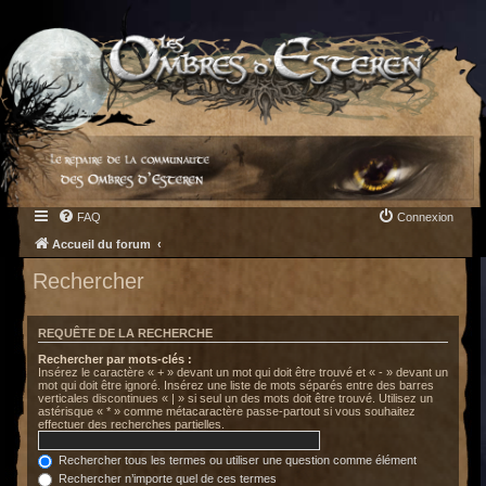
FAQ
Connexion
Accueil du forum
Rechercher
REQUÊTE DE LA RECHERCHE
Rechercher par mots-clés :
Insérez le caractère « + » devant un mot qui doit être trouvé et « - » devant un
mot qui doit être ignoré. Insérez une liste de mots séparés entre des barres
verticales discontinues « | » si seul un des mots doit être trouvé. Utilisez un
astérisque « * » comme métacaractère passe-partout si vous souhaitez
effectuer des recherches partielles.
Rechercher tous les termes ou utiliser une question comme élément
Rechercher n’importe quel de ces termes