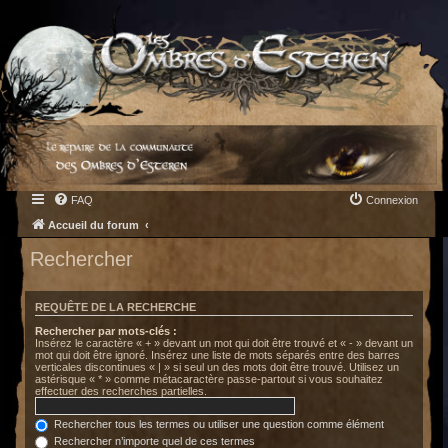
FAQ
Connexion
Accueil du forum
Rechercher
REQUÊTE DE LA RECHERCHE
Rechercher par mots-clés :
Insérez le caractère « + » devant un mot qui doit être trouvé et « - » devant un
mot qui doit être ignoré. Insérez une liste de mots séparés entre des barres
verticales discontinues « | » si seul un des mots doit être trouvé. Utilisez un
astérisque « * » comme métacaractère passe-partout si vous souhaitez
effectuer des recherches partielles.
Rechercher tous les termes ou utiliser une question comme élément
Rechercher n’importe quel de ces termes