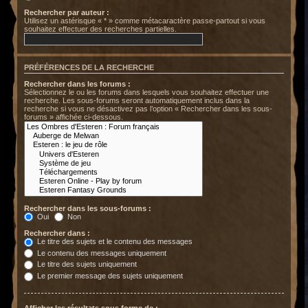
Rechercher par auteur :
Utilisez un astérisque « * » comme métacaractère passe-partout si vous
souhaitez effectuer des recherches partielles.
PRÉFÉRENCES DE LA RECHERCHE
Rechercher dans les forums :
Sélectionnez le ou les forums dans lesquels vous souhaitez effectuer une
recherche. Les sous-forums seront automatiquement inclus dans la
recherche si vous ne désactivez pas l’option « Rechercher dans les sous-
forums » affichée ci-dessous.
Rechercher dans les sous-forums :
Oui
Non
Rechercher dans :
Le titre des sujets et le contenu des messages
Le contenu des messages uniquement
Le titre des sujets uniquement
Le premier message des sujets uniquement
Afficher les résultats sous forme de :