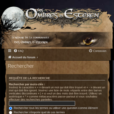
FAQ
Connexion
Accueil du forum
Rechercher
REQUÊTE DE LA RECHERCHE
Rechercher par mots-clés :
Insérez le caractère « + » devant un mot qui doit être trouvé et « - » devant un
mot qui doit être ignoré. Insérez une liste de mots séparés entre des barres
verticales discontinues « | » si seul un des mots doit être trouvé. Utilisez un
astérisque « * » comme métacaractère passe-partout si vous souhaitez
effectuer des recherches partielles.
Rechercher tous les termes ou utiliser une question comme élément
Rechercher n’importe quel de ces termes