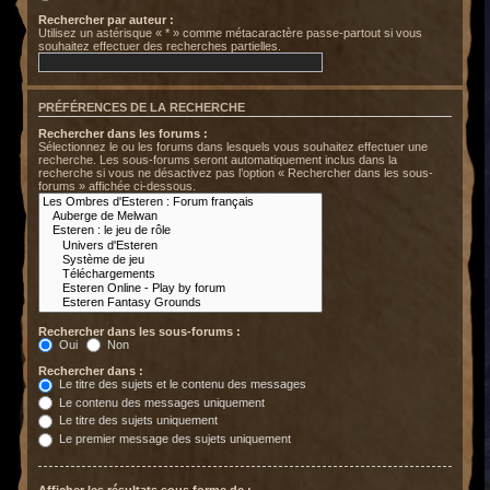
Rechercher par auteur :
Utilisez un astérisque « * » comme métacaractère passe-partout si vous
souhaitez effectuer des recherches partielles.
PRÉFÉRENCES DE LA RECHERCHE
Rechercher dans les forums :
Sélectionnez le ou les forums dans lesquels vous souhaitez effectuer une
recherche. Les sous-forums seront automatiquement inclus dans la
recherche si vous ne désactivez pas l’option « Rechercher dans les sous-
forums » affichée ci-dessous.
Rechercher dans les sous-forums :
Oui
Non
Rechercher dans :
Le titre des sujets et le contenu des messages
Le contenu des messages uniquement
Le titre des sujets uniquement
Le premier message des sujets uniquement
Afficher les résultats sous forme de :