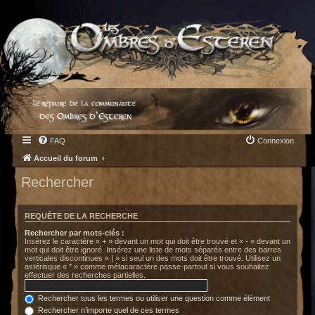
FAQ
Connexion
Accueil du forum
Rechercher
REQUÊTE DE LA RECHERCHE
Rechercher par mots-clés :
Insérez le caractère « + » devant un mot qui doit être trouvé et « - » devant un
mot qui doit être ignoré. Insérez une liste de mots séparés entre des barres
verticales discontinues « | » si seul un des mots doit être trouvé. Utilisez un
astérisque « * » comme métacaractère passe-partout si vous souhaitez
effectuer des recherches partielles.
Rechercher tous les termes ou utiliser une question comme élément
Rechercher n’importe quel de ces termes