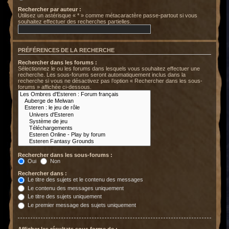
Rechercher par auteur :
Utilisez un astérisque « * » comme métacaractère passe-partout si vous
souhaitez effectuer des recherches partielles.
PRÉFÉRENCES DE LA RECHERCHE
Rechercher dans les forums :
Sélectionnez le ou les forums dans lesquels vous souhaitez effectuer une
recherche. Les sous-forums seront automatiquement inclus dans la
recherche si vous ne désactivez pas l’option « Rechercher dans les sous-
forums » affichée ci-dessous.
Rechercher dans les sous-forums :
Oui
Non
Rechercher dans :
Le titre des sujets et le contenu des messages
Le contenu des messages uniquement
Le titre des sujets uniquement
Le premier message des sujets uniquement
Afficher les résultats sous forme de :