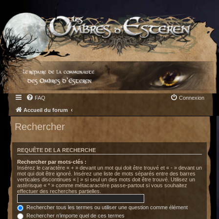
FAQ
Connexion
Accueil du forum
Rechercher
REQUÊTE DE LA RECHERCHE
Rechercher par mots-clés :
Insérez le caractère « + » devant un mot qui doit être trouvé et « - » devant un
mot qui doit être ignoré. Insérez une liste de mots séparés entre des barres
verticales discontinues « | » si seul un des mots doit être trouvé. Utilisez un
astérisque « * » comme métacaractère passe-partout si vous souhaitez
effectuer des recherches partielles.
Rechercher tous les termes ou utiliser une question comme élément
Rechercher n’importe quel de ces termes