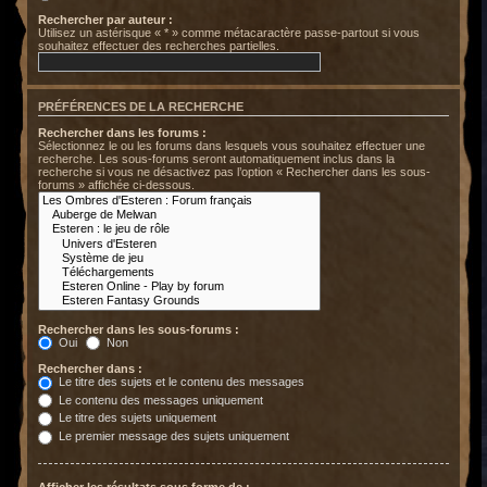
Rechercher par auteur :
Utilisez un astérisque « * » comme métacaractère passe-partout si vous
souhaitez effectuer des recherches partielles.
PRÉFÉRENCES DE LA RECHERCHE
Rechercher dans les forums :
Sélectionnez le ou les forums dans lesquels vous souhaitez effectuer une
recherche. Les sous-forums seront automatiquement inclus dans la
recherche si vous ne désactivez pas l’option « Rechercher dans les sous-
forums » affichée ci-dessous.
Rechercher dans les sous-forums :
Oui
Non
Rechercher dans :
Le titre des sujets et le contenu des messages
Le contenu des messages uniquement
Le titre des sujets uniquement
Le premier message des sujets uniquement
Afficher les résultats sous forme de :