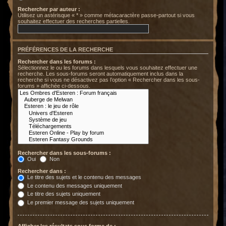
Rechercher par auteur :
Utilisez un astérisque « * » comme métacaractère passe-partout si vous
souhaitez effectuer des recherches partielles.
PRÉFÉRENCES DE LA RECHERCHE
Rechercher dans les forums :
Sélectionnez le ou les forums dans lesquels vous souhaitez effectuer une
recherche. Les sous-forums seront automatiquement inclus dans la
recherche si vous ne désactivez pas l’option « Rechercher dans les sous-
forums » affichée ci-dessous.
Rechercher dans les sous-forums :
Oui
Non
Rechercher dans :
Le titre des sujets et le contenu des messages
Le contenu des messages uniquement
Le titre des sujets uniquement
Le premier message des sujets uniquement
Afficher les résultats sous forme de :