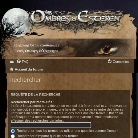
FAQ
Connexion
Accueil du forum
Rechercher
REQUÊTE DE LA RECHERCHE
Rechercher par mots-clés :
Insérez le caractère « + » devant un mot qui doit être trouvé et « - » devant un
mot qui doit être ignoré. Insérez une liste de mots séparés entre des barres
verticales discontinues « | » si seul un des mots doit être trouvé. Utilisez un
astérisque « * » comme métacaractère passe-partout si vous souhaitez
effectuer des recherches partielles.
Rechercher tous les termes ou utiliser une question comme élément
Rechercher n’importe quel de ces termes