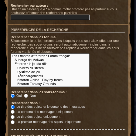
Rechercher par auteur :
Utilisez un astérisque « * » comme métacaractère passe-partout si vous
souhaitez effectuer des recherches partielles.
PRÉFÉRENCES DE LA RECHERCHE
Rechercher dans les forums :
Sélectionnez le ou les forums dans lesquels vous souhaitez effectuer une
recherche. Les sous-forums seront automatiquement inclus dans la
recherche si vous ne désactivez pas l’option « Rechercher dans les sous-
forums » affichée ci-dessous.
Rechercher dans les sous-forums :
Oui
Non
Rechercher dans :
Le titre des sujets et le contenu des messages
Le contenu des messages uniquement
Le titre des sujets uniquement
Le premier message des sujets uniquement
Afficher les résultats sous forme de :