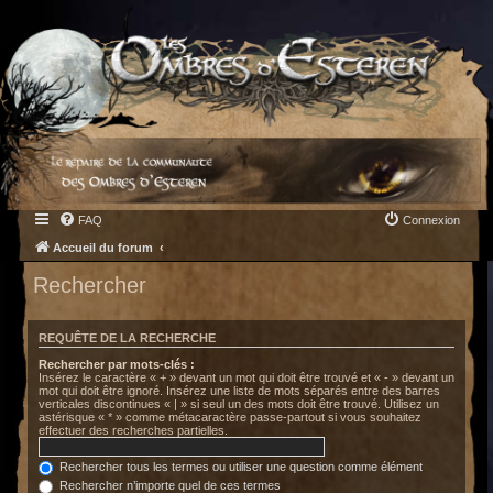
FAQ
Connexion
Accueil du forum
Rechercher
REQUÊTE DE LA RECHERCHE
Rechercher par mots-clés :
Insérez le caractère « + » devant un mot qui doit être trouvé et « - » devant un
mot qui doit être ignoré. Insérez une liste de mots séparés entre des barres
verticales discontinues « | » si seul un des mots doit être trouvé. Utilisez un
astérisque « * » comme métacaractère passe-partout si vous souhaitez
effectuer des recherches partielles.
Rechercher tous les termes ou utiliser une question comme élément
Rechercher n’importe quel de ces termes