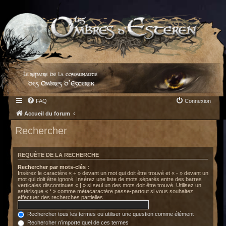
FAQ
Connexion
Accueil du forum
Rechercher
REQUÊTE DE LA RECHERCHE
Rechercher par mots-clés :
Insérez le caractère « + » devant un mot qui doit être trouvé et « - » devant un
mot qui doit être ignoré. Insérez une liste de mots séparés entre des barres
verticales discontinues « | » si seul un des mots doit être trouvé. Utilisez un
astérisque « * » comme métacaractère passe-partout si vous souhaitez
effectuer des recherches partielles.
Rechercher tous les termes ou utiliser une question comme élément
Rechercher n’importe quel de ces termes