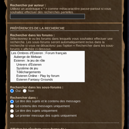
Rechercher par auteur :
Utilisez un astérisque « * » comme métacaractère passe-partout si vous
souhaitez effectuer des recherches partielles.
PRÉFÉRENCES DE LA RECHERCHE
Rechercher dans les forums :
Sélectionnez le ou les forums dans lesquels vous souhaitez effectuer une
recherche. Les sous-forums seront automatiquement inclus dans la
recherche si vous ne désactivez pas l’option « Rechercher dans les sous-
forums » affichée ci-dessous.
Rechercher dans les sous-forums :
Oui
Non
Rechercher dans :
Le titre des sujets et le contenu des messages
Le contenu des messages uniquement
Le titre des sujets uniquement
Le premier message des sujets uniquement
Afficher les résultats sous forme de :