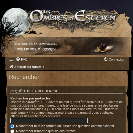
FAQ
Connexion
Accueil du forum
Rechercher
REQUÊTE DE LA RECHERCHE
Rechercher par mots-clés :
Insérez le caractère « + » devant un mot qui doit être trouvé et « - » devant un
mot qui doit être ignoré. Insérez une liste de mots séparés entre des barres
verticales discontinues « | » si seul un des mots doit être trouvé. Utilisez un
astérisque « * » comme métacaractère passe-partout si vous souhaitez
effectuer des recherches partielles.
Rechercher tous les termes ou utiliser une question comme élément
Rechercher n’importe quel de ces termes