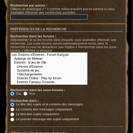
Rechercher par auteur :
Utilisez un astérisque « * » comme métacaractère passe-partout si vous
souhaitez effectuer des recherches partielles.
PRÉFÉRENCES DE LA RECHERCHE
Rechercher dans les forums :
Sélectionnez le ou les forums dans lesquels vous souhaitez effectuer une
recherche. Les sous-forums seront automatiquement inclus dans la
recherche si vous ne désactivez pas l’option « Rechercher dans les sous-
forums » affichée ci-dessous.
Rechercher dans les sous-forums :
Oui
Non
Rechercher dans :
Le titre des sujets et le contenu des messages
Le contenu des messages uniquement
Le titre des sujets uniquement
Le premier message des sujets uniquement
Afficher les résultats sous forme de :