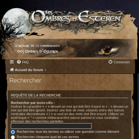
FAQ
Connexion
Accueil du forum
Rechercher
REQUÊTE DE LA RECHERCHE
Rechercher par mots-clés :
Insérez le caractère « + » devant un mot qui doit être trouvé et « - » devant un
mot qui doit être ignoré. Insérez une liste de mots séparés entre des barres
verticales discontinues « | » si seul un des mots doit être trouvé. Utilisez un
astérisque « * » comme métacaractère passe-partout si vous souhaitez
effectuer des recherches partielles.
Rechercher tous les termes ou utiliser une question comme élément
Rechercher n’importe quel de ces termes