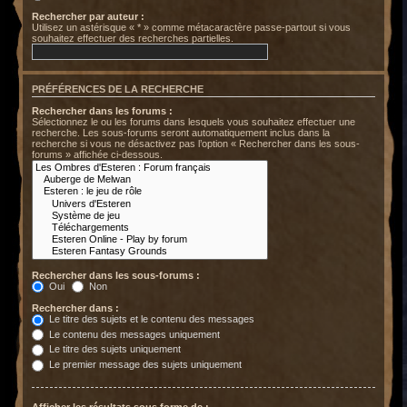
Rechercher par auteur :
Utilisez un astérisque « * » comme métacaractère passe-partout si vous
souhaitez effectuer des recherches partielles.
PRÉFÉRENCES DE LA RECHERCHE
Rechercher dans les forums :
Sélectionnez le ou les forums dans lesquels vous souhaitez effectuer une
recherche. Les sous-forums seront automatiquement inclus dans la
recherche si vous ne désactivez pas l’option « Rechercher dans les sous-
forums » affichée ci-dessous.
Rechercher dans les sous-forums :
Oui
Non
Rechercher dans :
Le titre des sujets et le contenu des messages
Le contenu des messages uniquement
Le titre des sujets uniquement
Le premier message des sujets uniquement
Afficher les résultats sous forme de :