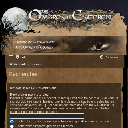
FAQ
Connexion
Accueil du forum
Rechercher
REQUÊTE DE LA RECHERCHE
Rechercher par mots-clés :
Insérez le caractère « + » devant un mot qui doit être trouvé et « - » devant un
mot qui doit être ignoré. Insérez une liste de mots séparés entre des barres
verticales discontinues « | » si seul un des mots doit être trouvé. Utilisez un
astérisque « * » comme métacaractère passe-partout si vous souhaitez
effectuer des recherches partielles.
Rechercher tous les termes ou utiliser une question comme élément
Rechercher n’importe quel de ces termes