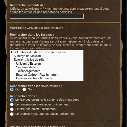
Rechercher par auteur :
Utilisez un astérisque « * » comme métacaractère passe-partout si vous
souhaitez effectuer des recherches partielles.
PRÉFÉRENCES DE LA RECHERCHE
Rechercher dans les forums :
Sélectionnez le ou les forums dans lesquels vous souhaitez effectuer une
recherche. Les sous-forums seront automatiquement inclus dans la
recherche si vous ne désactivez pas l’option « Rechercher dans les sous-
forums » affichée ci-dessous.
Rechercher dans les sous-forums :
Oui
Non
Rechercher dans :
Le titre des sujets et le contenu des messages
Le contenu des messages uniquement
Le titre des sujets uniquement
Le premier message des sujets uniquement
Afficher les résultats sous forme de :