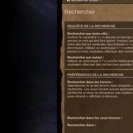
Accueil du forum
Rechercher
REQUÊTE DE LA RECHERCHE
Rechercher par mots-clés :
Insérez le caractère « + » devant un mot qui do
devant un mot qui doit être ignoré. Insérez u
entre des barres verticales discontinues « | »
être trouvé. Utilisez un astérisque « * » co
partout si vous souhaitez effectuer des recher
Rechercher par auteur :
Utilisez un astérisque « * » comme métacarac
souhaitez effectuer des recherches partielles
PRÉFÉRENCES DE LA RECHERCHE
Rechercher dans les forums :
Sélectionnez le ou les forums dans lesquels 
recherche. Les sous-forums seront automatiq
recherche si vous ne désactivez pas l’option
sous-forums » affichée ci-dessous.
Rechercher dans les sous-forums :
Rechercher dans :