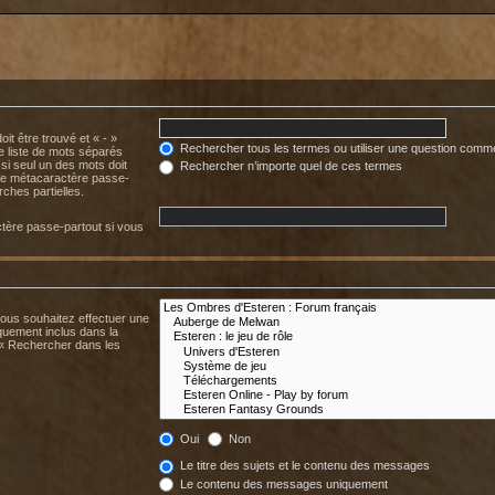
it être trouvé et « - »
Rechercher tous les termes ou utiliser une question comm
ne liste de mots séparés
 si seul un des mots doit
Rechercher n’importe quel de ces termes
mme métacaractère passe-
ches partielles.
tère passe-partout si vous
.
vous souhaitez effectuer une
uement inclus dans la
 « Rechercher dans les
Oui
Non
Le titre des sujets et le contenu des messages
Le contenu des messages uniquement