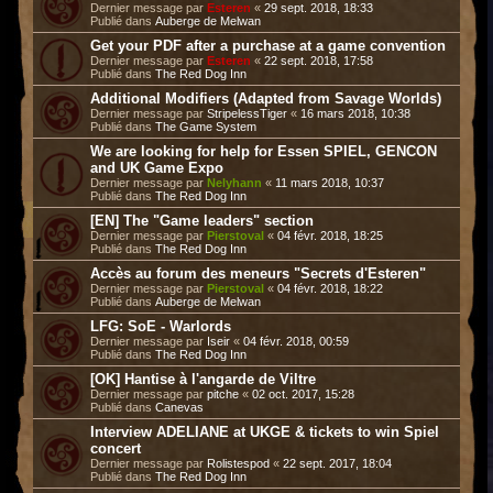
Dernier message par
Esteren
«
29 sept. 2018, 18:33
Publié dans
Auberge de Melwan
Get your PDF after a purchase at a game convention
Dernier message par
Esteren
«
22 sept. 2018, 17:58
Publié dans
The Red Dog Inn
Additional Modifiers (Adapted from Savage Worlds)
Dernier message par
StripelessTiger
«
16 mars 2018, 10:38
Publié dans
The Game System
We are looking for help for Essen SPIEL, GENCON
and UK Game Expo
Dernier message par
Nelyhann
«
11 mars 2018, 10:37
Publié dans
The Red Dog Inn
[EN] The "Game leaders" section
Dernier message par
Pierstoval
«
04 févr. 2018, 18:25
Publié dans
The Red Dog Inn
Accès au forum des meneurs "Secrets d'Esteren"
Dernier message par
Pierstoval
«
04 févr. 2018, 18:22
Publié dans
Auberge de Melwan
LFG: SoE - Warlords
Dernier message par
Iseir
«
04 févr. 2018, 00:59
Publié dans
The Red Dog Inn
[OK] Hantise à l'angarde de Viltre
Dernier message par
pitche
«
02 oct. 2017, 15:28
Publié dans
Canevas
Interview ADELIANE at UKGE & tickets to win Spiel
concert
Dernier message par
Rolistespod
«
22 sept. 2017, 18:04
Publié dans
The Red Dog Inn