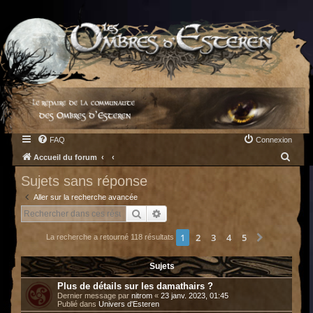
FAQ
Connexion
R
Accueil du forum
e
Sujets sans réponse
c
Aller sur la recherche avancée
h
Rechercher
Recherche avancée
e
1
2
3
4
5
Suivant
La recherche a retourné 118 résultats
r
c
Sujets
h
Plus de détails sur les damathairs ?
e
Dernier message par
nitrom
«
23 janv. 2023, 01:45
Publié dans
Univers d'Esteren
r