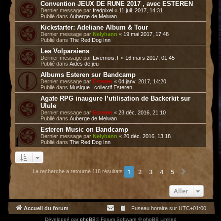
Convention JEUX DE RUNE 2017 , avec ESTEREN
Dernier message par
fredpixel
«
11 juil. 2017, 14:31
Publié dans
Auberge de Melwan
Kickstarter: Adeliane Album & Tour
Dernier message par
Nelyhann
«
19 mai 2017, 17:48
Publié dans
The Red Dog Inn
Les Volparsiens
Dernier message par
Livernois.T
«
16 mars 2017, 01:45
Publié dans
Aides de jeu
Albums Esteren sur Bandcamp
Dernier message par
Esteren
«
04 janv. 2017, 14:20
Publié dans
Musique : collectif Esteren
Agate RPG inaugure l’utilisation de Backerkit sur
Ulule
Dernier message par
Esteren
«
23 déc. 2016, 21:10
Publié dans
Auberge de Melwan
Esteren Music on Bandcamp
Dernier message par
Nelyhann
«
20 déc. 2016, 13:18
Publié dans
The Red Dog Inn
1
2
3
4
5
Suivant
La recherche a retourné 118 résultats
Aller
Accueil du forum
Fuseau horaire sur
UTC+01:00
Développé par
phpBB
® Forum Software © phpBB Limited