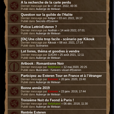
A la recherche de la carte perdu
Dernier message par
lio
«
18 oct. 2022, 00:35
Publié dans
Auberge de Melwan
Question sur la guilde de l'Halite
Dernier message par
Kelgar
«
03 oct. 2022, 16:17
Publié dans
Secrets d'Esteren
Police LettrinEsteren ?
Dernier message par
Aodhán
«
14 août 2022, 07:01
Publié dans
Auberge de Melwan
[Ok] Une cible trop facile - scénario par Kikouk
Dernier message par
Kikouk
«
08 oct. 2021, 17:14
Publié dans
Scénarios
Lot livres, théma et goodies à vendre
Dernier message par
114144
«
25 août 2021, 12:11
Publié dans
Auberge de Melwan
Artbook : Romantisme Noir
Dernier message par
Nelyhann
«
12 mai 2020, 20:25
Publié dans
Illustration : l'univers visuel d'Esteren
Participez au Esteren Tour en France et à l’étranger
Dernier message par
Esteren
«
20 janv. 2020, 15:40
Publié dans
Auberge de Melwan
Bonne année 2019
Dernier message par
Esteren
«
23 janv. 2019, 17:44
Publié dans
Auberge de Melwan
Troisième Nuit du Feond à Paris !
Dernier message par
Nelyhann
«
06 déc. 2018, 11:30
Publié dans
Auberge de Melwan
Rentrée Esteren