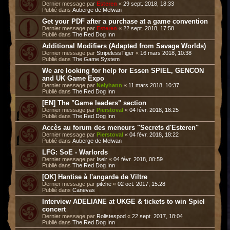
Dernier message par
Esteren
«
29 sept. 2018, 18:33
Publié dans
Auberge de Melwan
Get your PDF after a purchase at a game convention
Dernier message par
Esteren
«
22 sept. 2018, 17:58
Publié dans
The Red Dog Inn
Additional Modifiers (Adapted from Savage Worlds)
Dernier message par
StripelessTiger
«
16 mars 2018, 10:38
Publié dans
The Game System
We are looking for help for Essen SPIEL, GENCON
and UK Game Expo
Dernier message par
Nelyhann
«
11 mars 2018, 10:37
Publié dans
The Red Dog Inn
[EN] The "Game leaders" section
Dernier message par
Pierstoval
«
04 févr. 2018, 18:25
Publié dans
The Red Dog Inn
Accès au forum des meneurs "Secrets d'Esteren"
Dernier message par
Pierstoval
«
04 févr. 2018, 18:22
Publié dans
Auberge de Melwan
LFG: SoE - Warlords
Dernier message par
Iseir
«
04 févr. 2018, 00:59
Publié dans
The Red Dog Inn
[OK] Hantise à l'angarde de Viltre
Dernier message par
pitche
«
02 oct. 2017, 15:28
Publié dans
Canevas
Interview ADELIANE at UKGE & tickets to win Spiel
concert
Dernier message par
Rolistespod
«
22 sept. 2017, 18:04
Publié dans
The Red Dog Inn