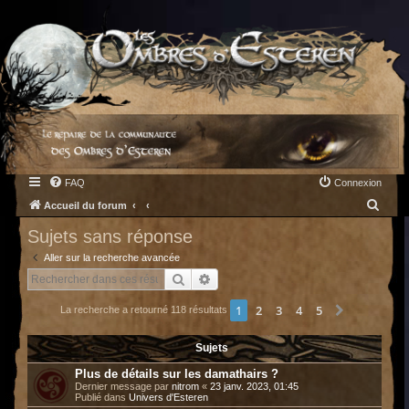
FAQ
Connexion
R
Accueil du forum
e
Sujets sans réponse
c
Aller sur la recherche avancée
h
Rechercher
Recherche avancée
e
1
2
3
4
5
Suivant
La recherche a retourné 118 résultats
r
c
Sujets
h
Plus de détails sur les damathairs ?
e
Dernier message par
nitrom
«
23 janv. 2023, 01:45
Publié dans
Univers d'Esteren
r