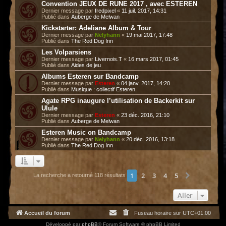
Convention JEUX DE RUNE 2017 , avec ESTEREN
Dernier message par
fredpixel
«
11 juil. 2017, 14:31
Publié dans
Auberge de Melwan
Kickstarter: Adeliane Album & Tour
Dernier message par
Nelyhann
«
19 mai 2017, 17:48
Publié dans
The Red Dog Inn
Les Volparsiens
Dernier message par
Livernois.T
«
16 mars 2017, 01:45
Publié dans
Aides de jeu
Albums Esteren sur Bandcamp
Dernier message par
Esteren
«
04 janv. 2017, 14:20
Publié dans
Musique : collectif Esteren
Agate RPG inaugure l’utilisation de Backerkit sur
Ulule
Dernier message par
Esteren
«
23 déc. 2016, 21:10
Publié dans
Auberge de Melwan
Esteren Music on Bandcamp
Dernier message par
Nelyhann
«
20 déc. 2016, 13:18
Publié dans
The Red Dog Inn
1
2
3
4
5
Suivant
La recherche a retourné 118 résultats
Aller
Accueil du forum
Fuseau horaire sur
UTC+01:00
Développé par
phpBB
® Forum Software © phpBB Limited