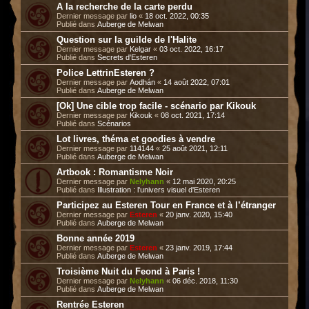
A la recherche de la carte perdu
Dernier message par
lio
«
18 oct. 2022, 00:35
Publié dans
Auberge de Melwan
Question sur la guilde de l'Halite
Dernier message par
Kelgar
«
03 oct. 2022, 16:17
Publié dans
Secrets d'Esteren
Police LettrinEsteren ?
Dernier message par
Aodhán
«
14 août 2022, 07:01
Publié dans
Auberge de Melwan
[Ok] Une cible trop facile - scénario par Kikouk
Dernier message par
Kikouk
«
08 oct. 2021, 17:14
Publié dans
Scénarios
Lot livres, théma et goodies à vendre
Dernier message par
114144
«
25 août 2021, 12:11
Publié dans
Auberge de Melwan
Artbook : Romantisme Noir
Dernier message par
Nelyhann
«
12 mai 2020, 20:25
Publié dans
Illustration : l'univers visuel d'Esteren
Participez au Esteren Tour en France et à l’étranger
Dernier message par
Esteren
«
20 janv. 2020, 15:40
Publié dans
Auberge de Melwan
Bonne année 2019
Dernier message par
Esteren
«
23 janv. 2019, 17:44
Publié dans
Auberge de Melwan
Troisième Nuit du Feond à Paris !
Dernier message par
Nelyhann
«
06 déc. 2018, 11:30
Publié dans
Auberge de Melwan
Rentrée Esteren