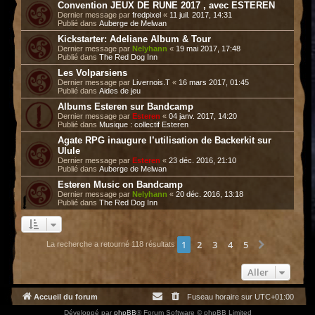
Convention JEUX DE RUNE 2017 , avec ESTEREN
Dernier message par
fredpixel
«
11 juil. 2017, 14:31
Publié dans
Auberge de Melwan
Kickstarter: Adeliane Album & Tour
Dernier message par
Nelyhann
«
19 mai 2017, 17:48
Publié dans
The Red Dog Inn
Les Volparsiens
Dernier message par
Livernois.T
«
16 mars 2017, 01:45
Publié dans
Aides de jeu
Albums Esteren sur Bandcamp
Dernier message par
Esteren
«
04 janv. 2017, 14:20
Publié dans
Musique : collectif Esteren
Agate RPG inaugure l’utilisation de Backerkit sur
Ulule
Dernier message par
Esteren
«
23 déc. 2016, 21:10
Publié dans
Auberge de Melwan
Esteren Music on Bandcamp
Dernier message par
Nelyhann
«
20 déc. 2016, 13:18
Publié dans
The Red Dog Inn
1
2
3
4
5
Suivant
La recherche a retourné 118 résultats
Aller
Accueil du forum
Fuseau horaire sur
UTC+01:00
Développé par
phpBB
® Forum Software © phpBB Limited