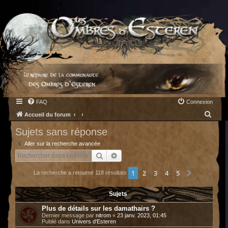
FAQ
Connexion
R
Accueil du forum
e
Sujets sans réponse
c
Aller sur la recherche avancée
h
Rechercher
Recherche avancée
e
1
2
3
4
5
Suivant
La recherche a retourné 118 résultats
r
c
Sujets
h
Plus de détails sur les damathairs ?
e
Dernier message par
nitrom
«
23 janv. 2023, 01:45
Publié dans
Univers d'Esteren
r