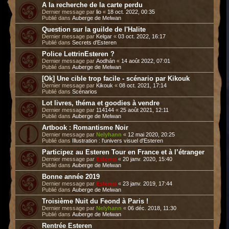
A la recherche de la carte perdu
Dernier message par
lio
«
18 oct. 2022, 00:35
Publié dans
Auberge de Melwan
Question sur la guilde de l'Halite
Dernier message par
Kelgar
«
03 oct. 2022, 16:17
Publié dans
Secrets d'Esteren
Police LettrinEsteren ?
Dernier message par
Aodhán
«
14 août 2022, 07:01
Publié dans
Auberge de Melwan
[Ok] Une cible trop facile - scénario par Kikouk
Dernier message par
Kikouk
«
08 oct. 2021, 17:14
Publié dans
Scénarios
Lot livres, théma et goodies à vendre
Dernier message par
114144
«
25 août 2021, 12:11
Publié dans
Auberge de Melwan
Artbook : Romantisme Noir
Dernier message par
Nelyhann
«
12 mai 2020, 20:25
Publié dans
Illustration : l'univers visuel d'Esteren
Participez au Esteren Tour en France et à l’étranger
Dernier message par
Esteren
«
20 janv. 2020, 15:40
Publié dans
Auberge de Melwan
Bonne année 2019
Dernier message par
Esteren
«
23 janv. 2019, 17:44
Publié dans
Auberge de Melwan
Troisième Nuit du Feond à Paris !
Dernier message par
Nelyhann
«
06 déc. 2018, 11:30
Publié dans
Auberge de Melwan
Rentrée Esteren