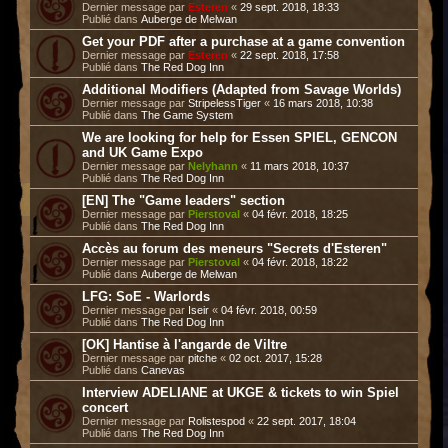
Dernier message par
Esteren
«
29 sept. 2018, 18:33
Publié dans
Auberge de Melwan
Get your PDF after a purchase at a game convention
Dernier message par
Esteren
«
22 sept. 2018, 17:58
Publié dans
The Red Dog Inn
Additional Modifiers (Adapted from Savage Worlds)
Dernier message par
StripelessTiger
«
16 mars 2018, 10:38
Publié dans
The Game System
We are looking for help for Essen SPIEL, GENCON
and UK Game Expo
Dernier message par
Nelyhann
«
11 mars 2018, 10:37
Publié dans
The Red Dog Inn
[EN] The "Game leaders" section
Dernier message par
Pierstoval
«
04 févr. 2018, 18:25
Publié dans
The Red Dog Inn
Accès au forum des meneurs "Secrets d'Esteren"
Dernier message par
Pierstoval
«
04 févr. 2018, 18:22
Publié dans
Auberge de Melwan
LFG: SoE - Warlords
Dernier message par
Iseir
«
04 févr. 2018, 00:59
Publié dans
The Red Dog Inn
[OK] Hantise à l'angarde de Viltre
Dernier message par
pitche
«
02 oct. 2017, 15:28
Publié dans
Canevas
Interview ADELIANE at UKGE & tickets to win Spiel
concert
Dernier message par
Rolistespod
«
22 sept. 2017, 18:04
Publié dans
The Red Dog Inn