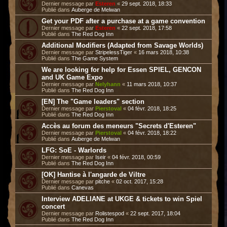
Dernier message par
Esteren
«
29 sept. 2018, 18:33
Publié dans
Auberge de Melwan
Get your PDF after a purchase at a game convention
Dernier message par
Esteren
«
22 sept. 2018, 17:58
Publié dans
The Red Dog Inn
Additional Modifiers (Adapted from Savage Worlds)
Dernier message par
StripelessTiger
«
16 mars 2018, 10:38
Publié dans
The Game System
We are looking for help for Essen SPIEL, GENCON
and UK Game Expo
Dernier message par
Nelyhann
«
11 mars 2018, 10:37
Publié dans
The Red Dog Inn
[EN] The "Game leaders" section
Dernier message par
Pierstoval
«
04 févr. 2018, 18:25
Publié dans
The Red Dog Inn
Accès au forum des meneurs "Secrets d'Esteren"
Dernier message par
Pierstoval
«
04 févr. 2018, 18:22
Publié dans
Auberge de Melwan
LFG: SoE - Warlords
Dernier message par
Iseir
«
04 févr. 2018, 00:59
Publié dans
The Red Dog Inn
[OK] Hantise à l'angarde de Viltre
Dernier message par
pitche
«
02 oct. 2017, 15:28
Publié dans
Canevas
Interview ADELIANE at UKGE & tickets to win Spiel
concert
Dernier message par
Rolistespod
«
22 sept. 2017, 18:04
Publié dans
The Red Dog Inn