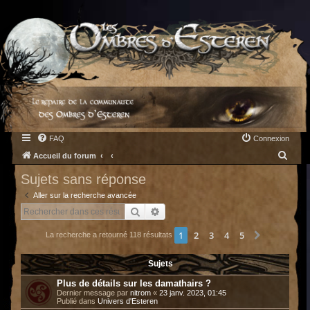
FAQ
Connexion
R
Accueil du forum
e
Sujets sans réponse
c
Aller sur la recherche avancée
h
Rechercher
Recherche avancée
e
1
2
3
4
5
Suivant
La recherche a retourné 118 résultats
r
c
Sujets
h
Plus de détails sur les damathairs ?
e
Dernier message par
nitrom
«
23 janv. 2023, 01:45
Publié dans
Univers d'Esteren
r