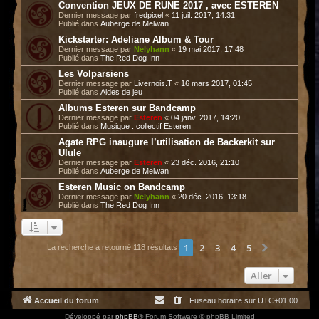
Convention JEUX DE RUNE 2017 , avec ESTEREN
Dernier message par
fredpixel
«
11 juil. 2017, 14:31
Publié dans
Auberge de Melwan
Kickstarter: Adeliane Album & Tour
Dernier message par
Nelyhann
«
19 mai 2017, 17:48
Publié dans
The Red Dog Inn
Les Volparsiens
Dernier message par
Livernois.T
«
16 mars 2017, 01:45
Publié dans
Aides de jeu
Albums Esteren sur Bandcamp
Dernier message par
Esteren
«
04 janv. 2017, 14:20
Publié dans
Musique : collectif Esteren
Agate RPG inaugure l’utilisation de Backerkit sur
Ulule
Dernier message par
Esteren
«
23 déc. 2016, 21:10
Publié dans
Auberge de Melwan
Esteren Music on Bandcamp
Dernier message par
Nelyhann
«
20 déc. 2016, 13:18
Publié dans
The Red Dog Inn
1
2
3
4
5
Suivant
La recherche a retourné 118 résultats
Aller
Accueil du forum
Fuseau horaire sur
UTC+01:00
Développé par
phpBB
® Forum Software © phpBB Limited