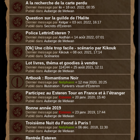
A la recherche de la carte perdu
Dernier message par
lio
«
18 oct. 2022, 00:35
Publié dans
Auberge de Melwan
Question sur la guilde de l'Halite
Dernier message par
Kelgar
«
03 oct. 2022, 16:17
Publié dans
Secrets d'Esteren
Police LettrinEsteren ?
Dernier message par
Aodhán
«
14 août 2022, 07:01
Publié dans
Auberge de Melwan
[Ok] Une cible trop facile - scénario par Kikouk
Dernier message par
Kikouk
«
08 oct. 2021, 17:14
Publié dans
Scénarios
Lot livres, théma et goodies à vendre
Dernier message par
114144
«
25 août 2021, 12:11
Publié dans
Auberge de Melwan
Artbook : Romantisme Noir
Dernier message par
Nelyhann
«
12 mai 2020, 20:25
Publié dans
Illustration : l'univers visuel d'Esteren
Participez au Esteren Tour en France et à l’étranger
Dernier message par
Esteren
«
20 janv. 2020, 15:40
Publié dans
Auberge de Melwan
Bonne année 2019
Dernier message par
Esteren
«
23 janv. 2019, 17:44
Publié dans
Auberge de Melwan
Troisième Nuit du Feond à Paris !
Dernier message par
Nelyhann
«
06 déc. 2018, 11:30
Publié dans
Auberge de Melwan
Rentrée Esteren