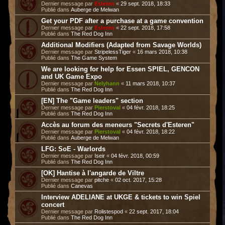
Dernier message par
Esteren
«
29 sept. 2018, 18:33
Publié dans
Auberge de Melwan
Get your PDF after a purchase at a game convention
Dernier message par
Esteren
«
22 sept. 2018, 17:58
Publié dans
The Red Dog Inn
Additional Modifiers (Adapted from Savage Worlds)
Dernier message par
StripelessTiger
«
16 mars 2018, 10:38
Publié dans
The Game System
We are looking for help for Essen SPIEL, GENCON
and UK Game Expo
Dernier message par
Nelyhann
«
11 mars 2018, 10:37
Publié dans
The Red Dog Inn
[EN] The "Game leaders" section
Dernier message par
Pierstoval
«
04 févr. 2018, 18:25
Publié dans
The Red Dog Inn
Accès au forum des meneurs "Secrets d'Esteren"
Dernier message par
Pierstoval
«
04 févr. 2018, 18:22
Publié dans
Auberge de Melwan
LFG: SoE - Warlords
Dernier message par
Iseir
«
04 févr. 2018, 00:59
Publié dans
The Red Dog Inn
[OK] Hantise à l'angarde de Viltre
Dernier message par
pitche
«
02 oct. 2017, 15:28
Publié dans
Canevas
Interview ADELIANE at UKGE & tickets to win Spiel
concert
Dernier message par
Rolistespod
«
22 sept. 2017, 18:04
Publié dans
The Red Dog Inn