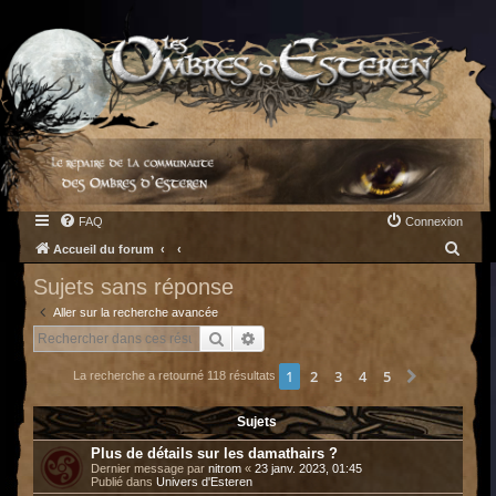
FAQ
Connexion
R
Accueil du forum
e
Sujets sans réponse
c
Aller sur la recherche avancée
h
Rechercher
Recherche avancée
e
1
2
3
4
5
Suivant
La recherche a retourné 118 résultats
r
c
Sujets
h
Plus de détails sur les damathairs ?
e
Dernier message par
nitrom
«
23 janv. 2023, 01:45
Publié dans
Univers d'Esteren
r