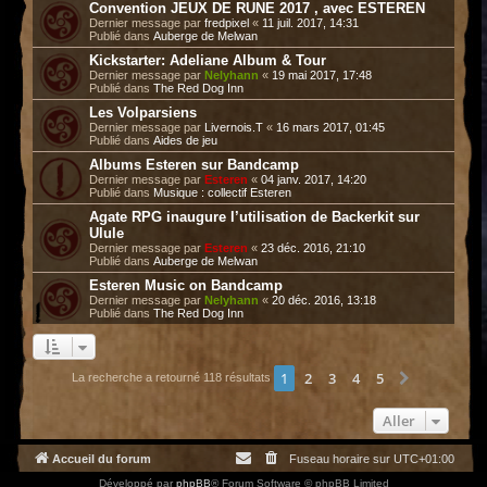
Convention JEUX DE RUNE 2017 , avec ESTEREN
Dernier message par
fredpixel
«
11 juil. 2017, 14:31
Publié dans
Auberge de Melwan
Kickstarter: Adeliane Album & Tour
Dernier message par
Nelyhann
«
19 mai 2017, 17:48
Publié dans
The Red Dog Inn
Les Volparsiens
Dernier message par
Livernois.T
«
16 mars 2017, 01:45
Publié dans
Aides de jeu
Albums Esteren sur Bandcamp
Dernier message par
Esteren
«
04 janv. 2017, 14:20
Publié dans
Musique : collectif Esteren
Agate RPG inaugure l’utilisation de Backerkit sur
Ulule
Dernier message par
Esteren
«
23 déc. 2016, 21:10
Publié dans
Auberge de Melwan
Esteren Music on Bandcamp
Dernier message par
Nelyhann
«
20 déc. 2016, 13:18
Publié dans
The Red Dog Inn
1
2
3
4
5
Suivant
La recherche a retourné 118 résultats
Aller
Accueil du forum
Fuseau horaire sur
UTC+01:00
Développé par
phpBB
® Forum Software © phpBB Limited