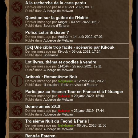
A la recherche de la carte perdu
Dernier message par
lio
«
18 oct. 2022, 00:35
Publié dans
Auberge de Melwan
Question sur la guilde de l'Halite
Dernier message par
Kelgar
«
03 oct. 2022, 16:17
Publié dans
Secrets d'Esteren
Police LettrinEsteren ?
Dernier message par
Aodhán
«
14 août 2022, 07:01
Publié dans
Auberge de Melwan
[Ok] Une cible trop facile - scénario par Kikouk
Dernier message par
Kikouk
«
08 oct. 2021, 17:14
Publié dans
Scénarios
Lot livres, théma et goodies à vendre
Dernier message par
114144
«
25 août 2021, 12:11
Publié dans
Auberge de Melwan
Artbook : Romantisme Noir
Dernier message par
Nelyhann
«
12 mai 2020, 20:25
Publié dans
Illustration : l'univers visuel d'Esteren
Participez au Esteren Tour en France et à l’étranger
Dernier message par
Esteren
«
20 janv. 2020, 15:40
Publié dans
Auberge de Melwan
Bonne année 2019
Dernier message par
Esteren
«
23 janv. 2019, 17:44
Publié dans
Auberge de Melwan
Troisième Nuit du Feond à Paris !
Dernier message par
Nelyhann
«
06 déc. 2018, 11:30
Publié dans
Auberge de Melwan
Rentrée Esteren