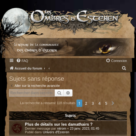
FAQ
Connexion
R
Accueil du forum
e
Sujets sans réponse
c
Aller sur la recherche avancée
h
Rechercher
Recherche avancée
e
1
2
3
4
5
Suivant
La recherche a retourné 118 résultats
r
c
Sujets
h
Plus de détails sur les damathairs ?
e
Dernier message par
nitrom
«
23 janv. 2023, 01:45
Publié dans
Univers d'Esteren
r