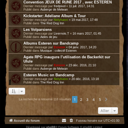
Convention JEUX DE RUNE 2017 , avec ESTEREN
Dernier message par
fredpixel
«
11 juil. 2017, 14:31
Publié dans
Auberge de Melwan
Kickstarter: Adeliane Album & Tour
Dernier message par
Nelyhann
«
19 mai 2017, 17:48
Publié dans
The Red Dog Inn
Les Volparsiens
Dernier message par
Livernois.T
«
16 mars 2017, 01:45
Publié dans
Aides de jeu
Albums Esteren sur Bandcamp
Dernier message par
Esteren
«
04 janv. 2017, 14:20
Publié dans
Musique : collectif Esteren
Agate RPG inaugure l’utilisation de Backerkit sur
Ulule
Dernier message par
Esteren
«
23 déc. 2016, 21:10
Publié dans
Auberge de Melwan
Esteren Music on Bandcamp
Dernier message par
Nelyhann
«
20 déc. 2016, 13:18
Publié dans
The Red Dog Inn
1
2
3
4
5
Suivant
La recherche a retourné 118 résultats
Aller
Accueil du forum
Fuseau horaire sur
UTC+01:00
Développé par
phpBB
® Forum Software © phpBB Limited