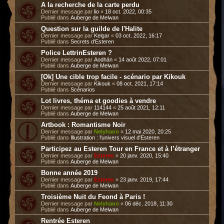
A la recherche de la carte perdu
Dernier message par
lio
«
18 oct. 2022, 00:35
Publié dans
Auberge de Melwan
Question sur la guilde de l'Halite
Dernier message par
Kelgar
«
03 oct. 2022, 16:17
Publié dans
Secrets d'Esteren
Police LettrinEsteren ?
Dernier message par
Aodhán
«
14 août 2022, 07:01
Publié dans
Auberge de Melwan
[Ok] Une cible trop facile - scénario par Kikouk
Dernier message par
Kikouk
«
08 oct. 2021, 17:14
Publié dans
Scénarios
Lot livres, théma et goodies à vendre
Dernier message par
114144
«
25 août 2021, 12:11
Publié dans
Auberge de Melwan
Artbook : Romantisme Noir
Dernier message par
Nelyhann
«
12 mai 2020, 20:25
Publié dans
Illustration : l'univers visuel d'Esteren
Participez au Esteren Tour en France et à l’étranger
Dernier message par
Esteren
«
20 janv. 2020, 15:40
Publié dans
Auberge de Melwan
Bonne année 2019
Dernier message par
Esteren
«
23 janv. 2019, 17:44
Publié dans
Auberge de Melwan
Troisième Nuit du Feond à Paris !
Dernier message par
Nelyhann
«
06 déc. 2018, 11:30
Publié dans
Auberge de Melwan
Rentrée Esteren