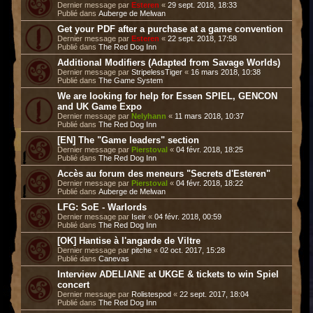
Dernier message par
Esteren
«
29 sept. 2018, 18:33
Publié dans
Auberge de Melwan
Get your PDF after a purchase at a game convention
Dernier message par
Esteren
«
22 sept. 2018, 17:58
Publié dans
The Red Dog Inn
Additional Modifiers (Adapted from Savage Worlds)
Dernier message par
StripelessTiger
«
16 mars 2018, 10:38
Publié dans
The Game System
We are looking for help for Essen SPIEL, GENCON
and UK Game Expo
Dernier message par
Nelyhann
«
11 mars 2018, 10:37
Publié dans
The Red Dog Inn
[EN] The "Game leaders" section
Dernier message par
Pierstoval
«
04 févr. 2018, 18:25
Publié dans
The Red Dog Inn
Accès au forum des meneurs "Secrets d'Esteren"
Dernier message par
Pierstoval
«
04 févr. 2018, 18:22
Publié dans
Auberge de Melwan
LFG: SoE - Warlords
Dernier message par
Iseir
«
04 févr. 2018, 00:59
Publié dans
The Red Dog Inn
[OK] Hantise à l'angarde de Viltre
Dernier message par
pitche
«
02 oct. 2017, 15:28
Publié dans
Canevas
Interview ADELIANE at UKGE & tickets to win Spiel
concert
Dernier message par
Rolistespod
«
22 sept. 2017, 18:04
Publié dans
The Red Dog Inn