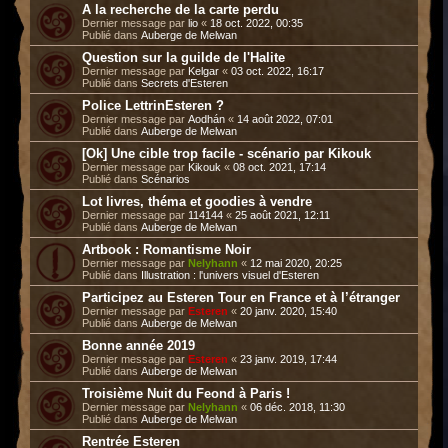
A la recherche de la carte perdu
Dernier message par
lio
«
18 oct. 2022, 00:35
Publié dans
Auberge de Melwan
Question sur la guilde de l'Halite
Dernier message par
Kelgar
«
03 oct. 2022, 16:17
Publié dans
Secrets d'Esteren
Police LettrinEsteren ?
Dernier message par
Aodhán
«
14 août 2022, 07:01
Publié dans
Auberge de Melwan
[Ok] Une cible trop facile - scénario par Kikouk
Dernier message par
Kikouk
«
08 oct. 2021, 17:14
Publié dans
Scénarios
Lot livres, théma et goodies à vendre
Dernier message par
114144
«
25 août 2021, 12:11
Publié dans
Auberge de Melwan
Artbook : Romantisme Noir
Dernier message par
Nelyhann
«
12 mai 2020, 20:25
Publié dans
Illustration : l'univers visuel d'Esteren
Participez au Esteren Tour en France et à l’étranger
Dernier message par
Esteren
«
20 janv. 2020, 15:40
Publié dans
Auberge de Melwan
Bonne année 2019
Dernier message par
Esteren
«
23 janv. 2019, 17:44
Publié dans
Auberge de Melwan
Troisième Nuit du Feond à Paris !
Dernier message par
Nelyhann
«
06 déc. 2018, 11:30
Publié dans
Auberge de Melwan
Rentrée Esteren