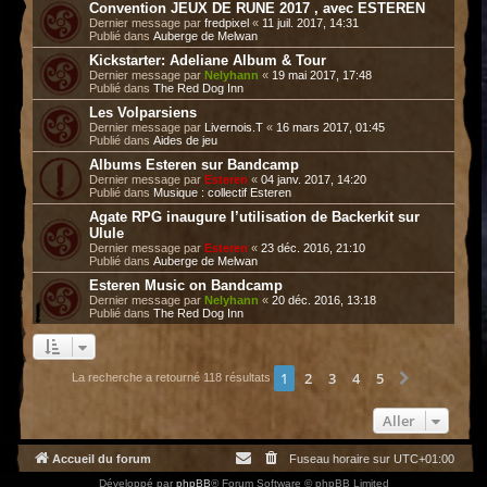
Convention JEUX DE RUNE 2017 , avec ESTEREN
Dernier message par
fredpixel
«
11 juil. 2017, 14:31
Publié dans
Auberge de Melwan
Kickstarter: Adeliane Album & Tour
Dernier message par
Nelyhann
«
19 mai 2017, 17:48
Publié dans
The Red Dog Inn
Les Volparsiens
Dernier message par
Livernois.T
«
16 mars 2017, 01:45
Publié dans
Aides de jeu
Albums Esteren sur Bandcamp
Dernier message par
Esteren
«
04 janv. 2017, 14:20
Publié dans
Musique : collectif Esteren
Agate RPG inaugure l’utilisation de Backerkit sur
Ulule
Dernier message par
Esteren
«
23 déc. 2016, 21:10
Publié dans
Auberge de Melwan
Esteren Music on Bandcamp
Dernier message par
Nelyhann
«
20 déc. 2016, 13:18
Publié dans
The Red Dog Inn
1
2
3
4
5
Suivant
La recherche a retourné 118 résultats
Aller
Accueil du forum
Fuseau horaire sur
UTC+01:00
Développé par
phpBB
® Forum Software © phpBB Limited