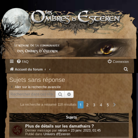
FAQ
Connexion
R
Accueil du forum
e
Sujets sans réponse
c
Aller sur la recherche avancée
h
Rechercher
Recherche avancée
e
1
2
3
4
5
Suivant
La recherche a retourné 118 résultats
r
c
Sujets
h
Plus de détails sur les damathairs ?
e
Dernier message par
nitrom
«
23 janv. 2023, 01:45
Publié dans
Univers d'Esteren
r