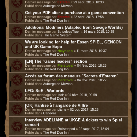
Dernier message par
Esteren
«
29 sept. 2018, 18:33
Publié dans
Auberge de Melwan
Get your PDF after a purchase at a game convention
Dernier message par
Esteren
«
22 sept. 2018, 17:58
Publié dans
The Red Dog Inn
Additional Modifiers (Adapted from Savage Worlds)
Dernier message par
StripelessTiger
«
16 mars 2018, 10:38
Publié dans
The Game System
We are looking for help for Essen SPIEL, GENCON
and UK Game Expo
Dernier message par
Nelyhann
«
11 mars 2018, 10:37
Publié dans
The Red Dog Inn
[EN] The "Game leaders" section
Dernier message par
Pierstoval
«
04 févr. 2018, 18:25
Publié dans
The Red Dog Inn
Accès au forum des meneurs "Secrets d'Esteren"
Dernier message par
Pierstoval
«
04 févr. 2018, 18:22
Publié dans
Auberge de Melwan
LFG: SoE - Warlords
Dernier message par
Iseir
«
04 févr. 2018, 00:59
Publié dans
The Red Dog Inn
[OK] Hantise à l'angarde de Viltre
Dernier message par
pitche
«
02 oct. 2017, 15:28
Publié dans
Canevas
Interview ADELIANE at UKGE & tickets to win Spiel
concert
Dernier message par
Rolistespod
«
22 sept. 2017, 18:04
Publié dans
The Red Dog Inn