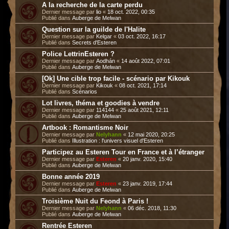
A la recherche de la carte perdu
Dernier message par
lio
«
18 oct. 2022, 00:35
Publié dans
Auberge de Melwan
Question sur la guilde de l'Halite
Dernier message par
Kelgar
«
03 oct. 2022, 16:17
Publié dans
Secrets d'Esteren
Police LettrinEsteren ?
Dernier message par
Aodhán
«
14 août 2022, 07:01
Publié dans
Auberge de Melwan
[Ok] Une cible trop facile - scénario par Kikouk
Dernier message par
Kikouk
«
08 oct. 2021, 17:14
Publié dans
Scénarios
Lot livres, théma et goodies à vendre
Dernier message par
114144
«
25 août 2021, 12:11
Publié dans
Auberge de Melwan
Artbook : Romantisme Noir
Dernier message par
Nelyhann
«
12 mai 2020, 20:25
Publié dans
Illustration : l'univers visuel d'Esteren
Participez au Esteren Tour en France et à l’étranger
Dernier message par
Esteren
«
20 janv. 2020, 15:40
Publié dans
Auberge de Melwan
Bonne année 2019
Dernier message par
Esteren
«
23 janv. 2019, 17:44
Publié dans
Auberge de Melwan
Troisième Nuit du Feond à Paris !
Dernier message par
Nelyhann
«
06 déc. 2018, 11:30
Publié dans
Auberge de Melwan
Rentrée Esteren