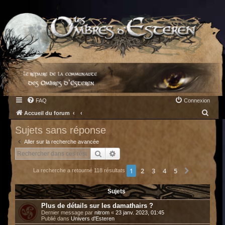
FAQ
Connexion
R
Accueil du forum
e
Sujets sans réponse
c
Aller sur la recherche avancée
h
Rechercher
Recherche avancée
e
1
2
3
4
5
Suivant
La recherche a retourné 118 résultats
r
c
Sujets
h
Plus de détails sur les damathairs ?
e
Dernier message par
nitrom
«
23 janv. 2023, 01:45
Publié dans
Univers d'Esteren
r