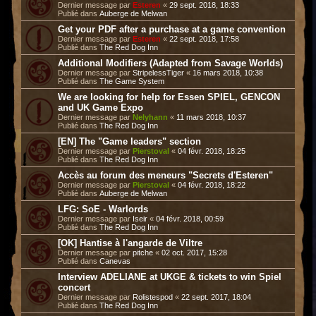
Dernier message par
Esteren
«
29 sept. 2018, 18:33
Publié dans
Auberge de Melwan
Get your PDF after a purchase at a game convention
Dernier message par
Esteren
«
22 sept. 2018, 17:58
Publié dans
The Red Dog Inn
Additional Modifiers (Adapted from Savage Worlds)
Dernier message par
StripelessTiger
«
16 mars 2018, 10:38
Publié dans
The Game System
We are looking for help for Essen SPIEL, GENCON
and UK Game Expo
Dernier message par
Nelyhann
«
11 mars 2018, 10:37
Publié dans
The Red Dog Inn
[EN] The "Game leaders" section
Dernier message par
Pierstoval
«
04 févr. 2018, 18:25
Publié dans
The Red Dog Inn
Accès au forum des meneurs "Secrets d'Esteren"
Dernier message par
Pierstoval
«
04 févr. 2018, 18:22
Publié dans
Auberge de Melwan
LFG: SoE - Warlords
Dernier message par
Iseir
«
04 févr. 2018, 00:59
Publié dans
The Red Dog Inn
[OK] Hantise à l'angarde de Viltre
Dernier message par
pitche
«
02 oct. 2017, 15:28
Publié dans
Canevas
Interview ADELIANE at UKGE & tickets to win Spiel
concert
Dernier message par
Rolistespod
«
22 sept. 2017, 18:04
Publié dans
The Red Dog Inn