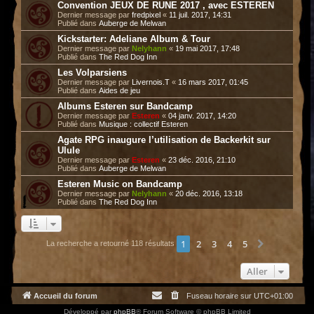
Convention JEUX DE RUNE 2017 , avec ESTEREN
Dernier message par
fredpixel
«
11 juil. 2017, 14:31
Publié dans
Auberge de Melwan
Kickstarter: Adeliane Album & Tour
Dernier message par
Nelyhann
«
19 mai 2017, 17:48
Publié dans
The Red Dog Inn
Les Volparsiens
Dernier message par
Livernois.T
«
16 mars 2017, 01:45
Publié dans
Aides de jeu
Albums Esteren sur Bandcamp
Dernier message par
Esteren
«
04 janv. 2017, 14:20
Publié dans
Musique : collectif Esteren
Agate RPG inaugure l’utilisation de Backerkit sur
Ulule
Dernier message par
Esteren
«
23 déc. 2016, 21:10
Publié dans
Auberge de Melwan
Esteren Music on Bandcamp
Dernier message par
Nelyhann
«
20 déc. 2016, 13:18
Publié dans
The Red Dog Inn
1
2
3
4
5
Suivant
La recherche a retourné 118 résultats
Aller
Accueil du forum
Fuseau horaire sur
UTC+01:00
Développé par
phpBB
® Forum Software © phpBB Limited