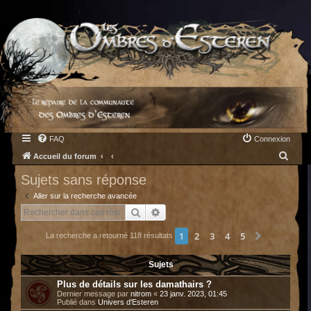
FAQ
Connexion
R
Accueil du forum
e
Sujets sans réponse
c
Aller sur la recherche avancée
h
Rechercher
Recherche avancée
e
1
2
3
4
5
Suivant
La recherche a retourné 118 résultats
r
c
Sujets
h
Plus de détails sur les damathairs ?
e
Dernier message par
nitrom
«
23 janv. 2023, 01:45
Publié dans
Univers d'Esteren
r