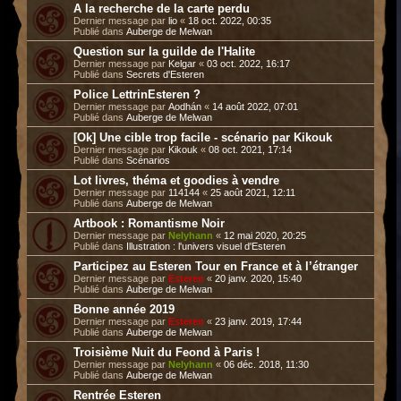
A la recherche de la carte perdu
Dernier message par
lio
«
18 oct. 2022, 00:35
Publié dans
Auberge de Melwan
Question sur la guilde de l'Halite
Dernier message par
Kelgar
«
03 oct. 2022, 16:17
Publié dans
Secrets d'Esteren
Police LettrinEsteren ?
Dernier message par
Aodhán
«
14 août 2022, 07:01
Publié dans
Auberge de Melwan
[Ok] Une cible trop facile - scénario par Kikouk
Dernier message par
Kikouk
«
08 oct. 2021, 17:14
Publié dans
Scénarios
Lot livres, théma et goodies à vendre
Dernier message par
114144
«
25 août 2021, 12:11
Publié dans
Auberge de Melwan
Artbook : Romantisme Noir
Dernier message par
Nelyhann
«
12 mai 2020, 20:25
Publié dans
Illustration : l'univers visuel d'Esteren
Participez au Esteren Tour en France et à l’étranger
Dernier message par
Esteren
«
20 janv. 2020, 15:40
Publié dans
Auberge de Melwan
Bonne année 2019
Dernier message par
Esteren
«
23 janv. 2019, 17:44
Publié dans
Auberge de Melwan
Troisième Nuit du Feond à Paris !
Dernier message par
Nelyhann
«
06 déc. 2018, 11:30
Publié dans
Auberge de Melwan
Rentrée Esteren