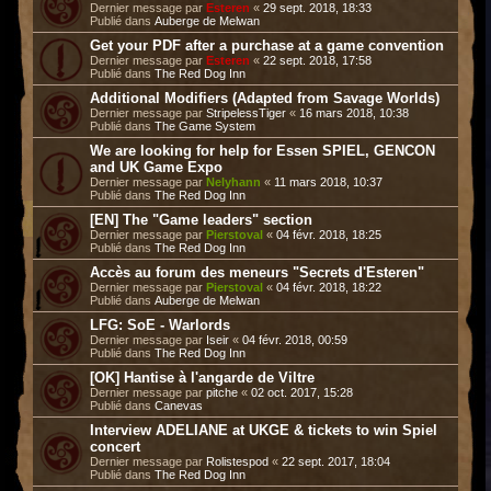
Dernier message par
Esteren
«
29 sept. 2018, 18:33
Publié dans
Auberge de Melwan
Get your PDF after a purchase at a game convention
Dernier message par
Esteren
«
22 sept. 2018, 17:58
Publié dans
The Red Dog Inn
Additional Modifiers (Adapted from Savage Worlds)
Dernier message par
StripelessTiger
«
16 mars 2018, 10:38
Publié dans
The Game System
We are looking for help for Essen SPIEL, GENCON
and UK Game Expo
Dernier message par
Nelyhann
«
11 mars 2018, 10:37
Publié dans
The Red Dog Inn
[EN] The "Game leaders" section
Dernier message par
Pierstoval
«
04 févr. 2018, 18:25
Publié dans
The Red Dog Inn
Accès au forum des meneurs "Secrets d'Esteren"
Dernier message par
Pierstoval
«
04 févr. 2018, 18:22
Publié dans
Auberge de Melwan
LFG: SoE - Warlords
Dernier message par
Iseir
«
04 févr. 2018, 00:59
Publié dans
The Red Dog Inn
[OK] Hantise à l'angarde de Viltre
Dernier message par
pitche
«
02 oct. 2017, 15:28
Publié dans
Canevas
Interview ADELIANE at UKGE & tickets to win Spiel
concert
Dernier message par
Rolistespod
«
22 sept. 2017, 18:04
Publié dans
The Red Dog Inn