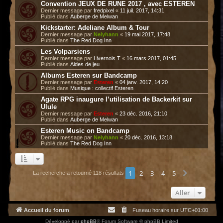
Convention JEUX DE RUNE 2017 , avec ESTEREN
Dernier message par
fredpixel
«
11 juil. 2017, 14:31
Publié dans
Auberge de Melwan
Kickstarter: Adeliane Album & Tour
Dernier message par
Nelyhann
«
19 mai 2017, 17:48
Publié dans
The Red Dog Inn
Les Volparsiens
Dernier message par
Livernois.T
«
16 mars 2017, 01:45
Publié dans
Aides de jeu
Albums Esteren sur Bandcamp
Dernier message par
Esteren
«
04 janv. 2017, 14:20
Publié dans
Musique : collectif Esteren
Agate RPG inaugure l’utilisation de Backerkit sur
Ulule
Dernier message par
Esteren
«
23 déc. 2016, 21:10
Publié dans
Auberge de Melwan
Esteren Music on Bandcamp
Dernier message par
Nelyhann
«
20 déc. 2016, 13:18
Publié dans
The Red Dog Inn
1
2
3
4
5
Suivant
La recherche a retourné 118 résultats
Aller
Accueil du forum
Fuseau horaire sur
UTC+01:00
Développé par
phpBB
® Forum Software © phpBB Limited