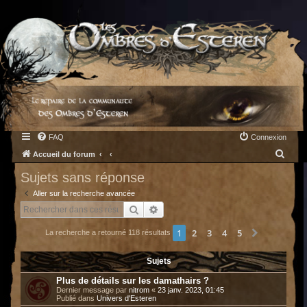
FAQ
Connexion
R
Accueil du forum
e
Sujets sans réponse
c
Aller sur la recherche avancée
h
Rechercher
Recherche avancée
e
1
2
3
4
5
Suivant
La recherche a retourné 118 résultats
r
c
Sujets
h
Plus de détails sur les damathairs ?
e
Dernier message par
nitrom
«
23 janv. 2023, 01:45
Publié dans
Univers d'Esteren
r