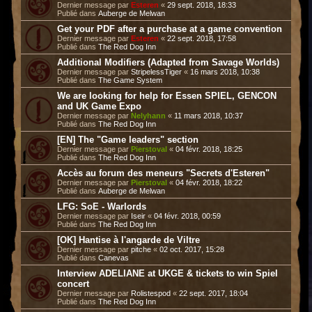
Dernier message par
Esteren
«
29 sept. 2018, 18:33
Publié dans
Auberge de Melwan
Get your PDF after a purchase at a game convention
Dernier message par
Esteren
«
22 sept. 2018, 17:58
Publié dans
The Red Dog Inn
Additional Modifiers (Adapted from Savage Worlds)
Dernier message par
StripelessTiger
«
16 mars 2018, 10:38
Publié dans
The Game System
We are looking for help for Essen SPIEL, GENCON
and UK Game Expo
Dernier message par
Nelyhann
«
11 mars 2018, 10:37
Publié dans
The Red Dog Inn
[EN] The "Game leaders" section
Dernier message par
Pierstoval
«
04 févr. 2018, 18:25
Publié dans
The Red Dog Inn
Accès au forum des meneurs "Secrets d'Esteren"
Dernier message par
Pierstoval
«
04 févr. 2018, 18:22
Publié dans
Auberge de Melwan
LFG: SoE - Warlords
Dernier message par
Iseir
«
04 févr. 2018, 00:59
Publié dans
The Red Dog Inn
[OK] Hantise à l'angarde de Viltre
Dernier message par
pitche
«
02 oct. 2017, 15:28
Publié dans
Canevas
Interview ADELIANE at UKGE & tickets to win Spiel
concert
Dernier message par
Rolistespod
«
22 sept. 2017, 18:04
Publié dans
The Red Dog Inn