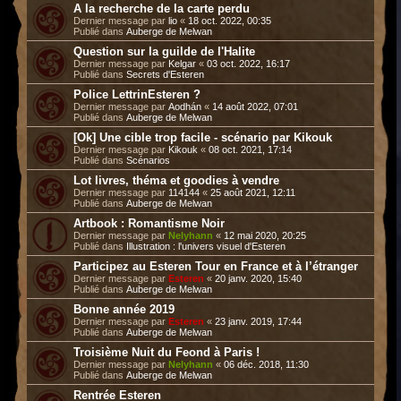
A la recherche de la carte perdu
Dernier message par
lio
«
18 oct. 2022, 00:35
Publié dans
Auberge de Melwan
Question sur la guilde de l'Halite
Dernier message par
Kelgar
«
03 oct. 2022, 16:17
Publié dans
Secrets d'Esteren
Police LettrinEsteren ?
Dernier message par
Aodhán
«
14 août 2022, 07:01
Publié dans
Auberge de Melwan
[Ok] Une cible trop facile - scénario par Kikouk
Dernier message par
Kikouk
«
08 oct. 2021, 17:14
Publié dans
Scénarios
Lot livres, théma et goodies à vendre
Dernier message par
114144
«
25 août 2021, 12:11
Publié dans
Auberge de Melwan
Artbook : Romantisme Noir
Dernier message par
Nelyhann
«
12 mai 2020, 20:25
Publié dans
Illustration : l'univers visuel d'Esteren
Participez au Esteren Tour en France et à l’étranger
Dernier message par
Esteren
«
20 janv. 2020, 15:40
Publié dans
Auberge de Melwan
Bonne année 2019
Dernier message par
Esteren
«
23 janv. 2019, 17:44
Publié dans
Auberge de Melwan
Troisième Nuit du Feond à Paris !
Dernier message par
Nelyhann
«
06 déc. 2018, 11:30
Publié dans
Auberge de Melwan
Rentrée Esteren