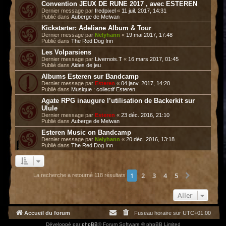
Convention JEUX DE RUNE 2017 , avec ESTEREN
Dernier message par
fredpixel
«
11 juil. 2017, 14:31
Publié dans
Auberge de Melwan
Kickstarter: Adeliane Album & Tour
Dernier message par
Nelyhann
«
19 mai 2017, 17:48
Publié dans
The Red Dog Inn
Les Volparsiens
Dernier message par
Livernois.T
«
16 mars 2017, 01:45
Publié dans
Aides de jeu
Albums Esteren sur Bandcamp
Dernier message par
Esteren
«
04 janv. 2017, 14:20
Publié dans
Musique : collectif Esteren
Agate RPG inaugure l’utilisation de Backerkit sur
Ulule
Dernier message par
Esteren
«
23 déc. 2016, 21:10
Publié dans
Auberge de Melwan
Esteren Music on Bandcamp
Dernier message par
Nelyhann
«
20 déc. 2016, 13:18
Publié dans
The Red Dog Inn
1
2
3
4
5
Suivant
La recherche a retourné 118 résultats
Aller
Accueil du forum
Fuseau horaire sur
UTC+01:00
Développé par
phpBB
® Forum Software © phpBB Limited