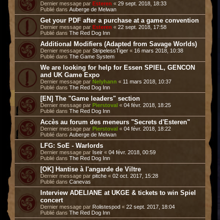
Dernier message par
Esteren
«
29 sept. 2018, 18:33
Publié dans
Auberge de Melwan
Get your PDF after a purchase at a game convention
Dernier message par
Esteren
«
22 sept. 2018, 17:58
Publié dans
The Red Dog Inn
Additional Modifiers (Adapted from Savage Worlds)
Dernier message par
StripelessTiger
«
16 mars 2018, 10:38
Publié dans
The Game System
We are looking for help for Essen SPIEL, GENCON
and UK Game Expo
Dernier message par
Nelyhann
«
11 mars 2018, 10:37
Publié dans
The Red Dog Inn
[EN] The "Game leaders" section
Dernier message par
Pierstoval
«
04 févr. 2018, 18:25
Publié dans
The Red Dog Inn
Accès au forum des meneurs "Secrets d'Esteren"
Dernier message par
Pierstoval
«
04 févr. 2018, 18:22
Publié dans
Auberge de Melwan
LFG: SoE - Warlords
Dernier message par
Iseir
«
04 févr. 2018, 00:59
Publié dans
The Red Dog Inn
[OK] Hantise à l'angarde de Viltre
Dernier message par
pitche
«
02 oct. 2017, 15:28
Publié dans
Canevas
Interview ADELIANE at UKGE & tickets to win Spiel
concert
Dernier message par
Rolistespod
«
22 sept. 2017, 18:04
Publié dans
The Red Dog Inn