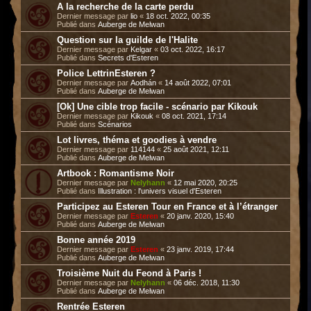
A la recherche de la carte perdu
Dernier message par
lio
«
18 oct. 2022, 00:35
Publié dans
Auberge de Melwan
Question sur la guilde de l'Halite
Dernier message par
Kelgar
«
03 oct. 2022, 16:17
Publié dans
Secrets d'Esteren
Police LettrinEsteren ?
Dernier message par
Aodhán
«
14 août 2022, 07:01
Publié dans
Auberge de Melwan
[Ok] Une cible trop facile - scénario par Kikouk
Dernier message par
Kikouk
«
08 oct. 2021, 17:14
Publié dans
Scénarios
Lot livres, théma et goodies à vendre
Dernier message par
114144
«
25 août 2021, 12:11
Publié dans
Auberge de Melwan
Artbook : Romantisme Noir
Dernier message par
Nelyhann
«
12 mai 2020, 20:25
Publié dans
Illustration : l'univers visuel d'Esteren
Participez au Esteren Tour en France et à l’étranger
Dernier message par
Esteren
«
20 janv. 2020, 15:40
Publié dans
Auberge de Melwan
Bonne année 2019
Dernier message par
Esteren
«
23 janv. 2019, 17:44
Publié dans
Auberge de Melwan
Troisième Nuit du Feond à Paris !
Dernier message par
Nelyhann
«
06 déc. 2018, 11:30
Publié dans
Auberge de Melwan
Rentrée Esteren