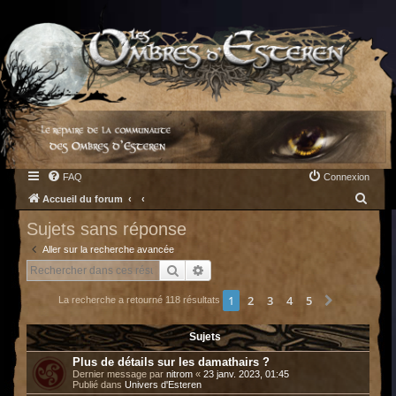
FAQ
Connexion
R
Accueil du forum
e
Sujets sans réponse
c
Aller sur la recherche avancée
h
Rechercher
Recherche avancée
e
1
2
3
4
5
Suivant
La recherche a retourné 118 résultats
r
c
Sujets
h
Plus de détails sur les damathairs ?
e
Dernier message par
nitrom
«
23 janv. 2023, 01:45
Publié dans
Univers d'Esteren
r