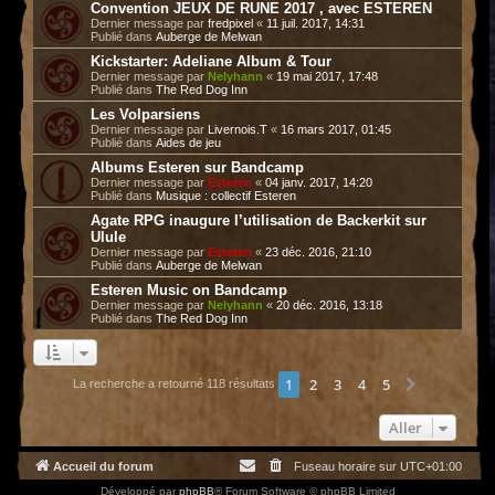
Convention JEUX DE RUNE 2017 , avec ESTEREN
Dernier message par
fredpixel
«
11 juil. 2017, 14:31
Publié dans
Auberge de Melwan
Kickstarter: Adeliane Album & Tour
Dernier message par
Nelyhann
«
19 mai 2017, 17:48
Publié dans
The Red Dog Inn
Les Volparsiens
Dernier message par
Livernois.T
«
16 mars 2017, 01:45
Publié dans
Aides de jeu
Albums Esteren sur Bandcamp
Dernier message par
Esteren
«
04 janv. 2017, 14:20
Publié dans
Musique : collectif Esteren
Agate RPG inaugure l’utilisation de Backerkit sur
Ulule
Dernier message par
Esteren
«
23 déc. 2016, 21:10
Publié dans
Auberge de Melwan
Esteren Music on Bandcamp
Dernier message par
Nelyhann
«
20 déc. 2016, 13:18
Publié dans
The Red Dog Inn
1
2
3
4
5
Suivant
La recherche a retourné 118 résultats
Aller
Accueil du forum
Fuseau horaire sur
UTC+01:00
Développé par
phpBB
® Forum Software © phpBB Limited