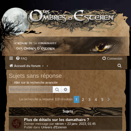
FAQ
Connexion
R
Accueil du forum
e
Sujets sans réponse
c
Aller sur la recherche avancée
h
Rechercher
Recherche avancée
e
1
2
3
4
5
Suivant
La recherche a retourné 118 résultats
r
c
Sujets
h
Plus de détails sur les damathairs ?
e
Dernier message par
nitrom
«
23 janv. 2023, 01:45
Publié dans
Univers d'Esteren
r