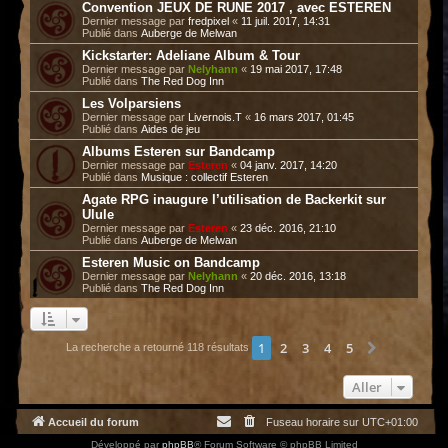
Convention JEUX DE RUNE 2017 , avec ESTEREN
Dernier message par
fredpixel
«
11 juil. 2017, 14:31
Publié dans
Auberge de Melwan
Kickstarter: Adeliane Album & Tour
Dernier message par
Nelyhann
«
19 mai 2017, 17:48
Publié dans
The Red Dog Inn
Les Volparsiens
Dernier message par
Livernois.T
«
16 mars 2017, 01:45
Publié dans
Aides de jeu
Albums Esteren sur Bandcamp
Dernier message par
Esteren
«
04 janv. 2017, 14:20
Publié dans
Musique : collectif Esteren
Agate RPG inaugure l’utilisation de Backerkit sur
Ulule
Dernier message par
Esteren
«
23 déc. 2016, 21:10
Publié dans
Auberge de Melwan
Esteren Music on Bandcamp
Dernier message par
Nelyhann
«
20 déc. 2016, 13:18
Publié dans
The Red Dog Inn
1
2
3
4
5
Suivant
La recherche a retourné 118 résultats
Aller
Accueil du forum
Fuseau horaire sur
UTC+01:00
Développé par
phpBB
® Forum Software © phpBB Limited