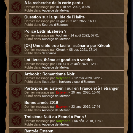
A la recherche de la carte perdu
Dernier message par
lio
«
18 oct. 2022, 00:35
Publié dans
Auberge de Melwan
Question sur la guilde de l'Halite
Dernier message par
Kelgar
«
03 oct. 2022, 16:17
Publié dans
Secrets d'Esteren
Police LettrinEsteren ?
Dernier message par
Aodhán
«
14 août 2022, 07:01
Publié dans
Auberge de Melwan
[Ok] Une cible trop facile - scénario par Kikouk
Dernier message par
Kikouk
«
08 oct. 2021, 17:14
Publié dans
Scénarios
Lot livres, théma et goodies à vendre
Dernier message par
114144
«
25 août 2021, 12:11
Publié dans
Auberge de Melwan
Artbook : Romantisme Noir
Dernier message par
Nelyhann
«
12 mai 2020, 20:25
Publié dans
Illustration : l'univers visuel d'Esteren
Participez au Esteren Tour en France et à l’étranger
Dernier message par
Esteren
«
20 janv. 2020, 15:40
Publié dans
Auberge de Melwan
Bonne année 2019
Dernier message par
Esteren
«
23 janv. 2019, 17:44
Publié dans
Auberge de Melwan
Troisième Nuit du Feond à Paris !
Dernier message par
Nelyhann
«
06 déc. 2018, 11:30
Publié dans
Auberge de Melwan
Rentrée Esteren