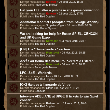
Dernier message par
Esteren
«
29 sept. 2018, 18:33
Publié dans
Auberge de Melwan
Get your PDF after a purchase at a game convention
Dernier message par
Esteren
«
22 sept. 2018, 17:58
Publié dans
The Red Dog Inn
Additional Modifiers (Adapted from Savage Worlds)
Dernier message par
StripelessTiger
«
16 mars 2018, 10:38
Publié dans
The Game System
We are looking for help for Essen SPIEL, GENCON
and UK Game Expo
Dernier message par
Nelyhann
«
11 mars 2018, 10:37
Publié dans
The Red Dog Inn
[EN] The "Game leaders" section
Dernier message par
Pierstoval
«
04 févr. 2018, 18:25
Publié dans
The Red Dog Inn
Accès au forum des meneurs "Secrets d'Esteren"
Dernier message par
Pierstoval
«
04 févr. 2018, 18:22
Publié dans
Auberge de Melwan
LFG: SoE - Warlords
Dernier message par
Iseir
«
04 févr. 2018, 00:59
Publié dans
The Red Dog Inn
[OK] Hantise à l'angarde de Viltre
Dernier message par
pitche
«
02 oct. 2017, 15:28
Publié dans
Canevas
Interview ADELIANE at UKGE & tickets to win Spiel
concert
Dernier message par
Rolistespod
«
22 sept. 2017, 18:04
Publié dans
The Red Dog Inn