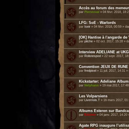
Accès au forum des meneurs
par
Pierstoval
» 04 févr. 2018, 18:
LFG: SoE - Warlords
par
Iseir
» 04 févr. 2018, 00:59 » d
[OK] Hantise à l'angarde de 
par
pitche
» 02 oct. 2017, 15:28 » 
Interview ADELIANE at UKGE 
par
Rolistespod
» 22 sept. 2017, 1
Convention JEUX DE RUNE 
par
fredpixel
» 11 juil. 2017, 14:31 
Kickstarter: Adeliane Album
par
Nelyhann
» 19 mai 2017, 17:4
Les Volparsiens
par
Livernois.T
» 16 mars 2017, 01
Albums Esteren sur Bandc
par
Esteren
» 04 janv. 2017, 14:20
Agate RPG inaugure l’utilisa