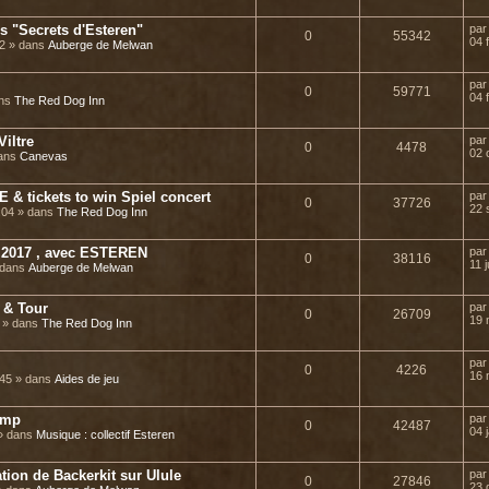
 "Secrets d'Esteren"
pa
0
55342
04 
22 » dans
Auberge de Melwan
pa
0
59771
04 
ans
The Red Dog Inn
Viltre
pa
0
4478
02 
dans
Canevas
& tickets to win Spiel concert
pa
0
37726
22 
8:04 » dans
The Red Dog Inn
2017 , avec ESTEREN
pa
0
38116
11 j
» dans
Auberge de Melwan
 & Tour
pa
0
26709
19 
8 » dans
The Red Dog Inn
pa
0
4226
16 
:45 » dans
Aides de jeu
amp
pa
0
42487
04 
 » dans
Musique : collectif Esteren
tion de Backerkit sur Ulule
pa
0
27846
23 