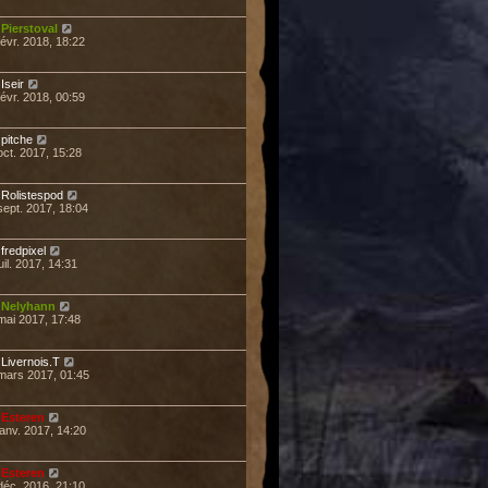
r
Pierstoval
févr. 2018, 18:22
r
Iseir
févr. 2018, 00:59
r
pitche
oct. 2017, 15:28
r
Rolistespod
sept. 2017, 18:04
r
fredpixel
uil. 2017, 14:31
r
Nelyhann
mai 2017, 17:48
r
Livernois.T
mars 2017, 01:45
r
Esteren
janv. 2017, 14:20
r
Esteren
déc. 2016, 21:10