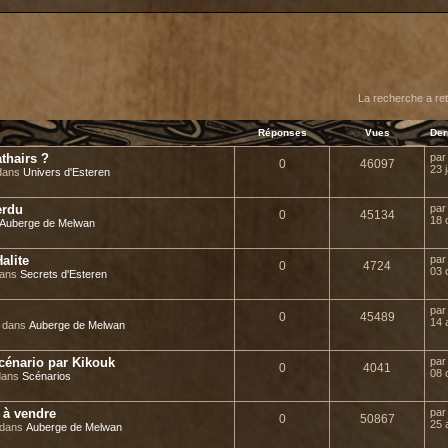
er
erche avancée
La recherche a re
Réponses
Vues
Der
thairs ?
pa
0
46097
23 
 dans
Univers d'Esteren
erdu
pa
0
45134
18 
Auberge de Melwan
alite
pa
0
4724
03 
dans
Secrets d'Esteren
pa
0
45489
14 
» dans
Auberge de Melwan
 scénario par Kikouk
pa
0
4041
08 
 dans
Scénarios
s à vendre
pa
0
50867
25 
 dans
Auberge de Melwan