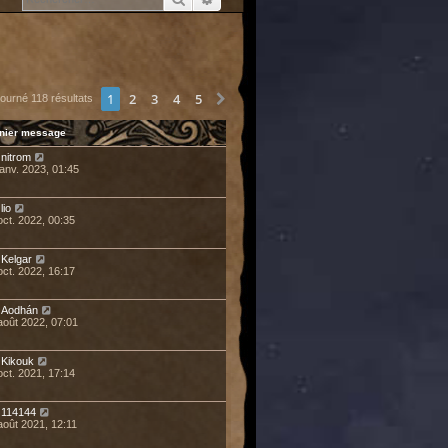
1
2
3
4
5
Suivant
tourné 118 résultats
nier message
r
nitrom
janv. 2023, 01:45
r
lio
oct. 2022, 00:35
r
Kelgar
oct. 2022, 16:17
r
Aodhán
août 2022, 07:01
r
Kikouk
oct. 2021, 17:14
r
114144
août 2021, 12:11