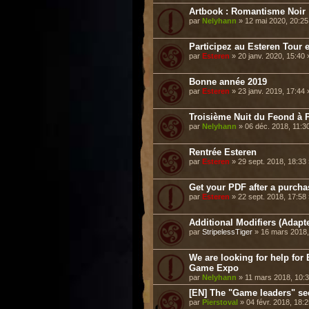
Artbook : Romantisme Noir
par
Nelyhann
» 12 mai 2020, 20:2
Participez au Esteren Tour e
par
Esteren
» 20 janv. 2020, 15:40
Bonne année 2019
par
Esteren
» 23 janv. 2019, 17:44
Troisième Nuit du Feond à P
par
Nelyhann
» 06 déc. 2018, 11:3
Rentrée Esteren
par
Esteren
» 29 sept. 2018, 18:33
Get your PDF after a purch
par
Esteren
» 22 sept. 2018, 17:58
Additional Modifiers (Adap
par
StripelessTiger
» 16 mars 2018,
We are looking for help f
Game Expo
par
Nelyhann
» 11 mars 2018, 10:
[EN] The "Game leaders" se
par
Pierstoval
» 04 févr. 2018, 18: