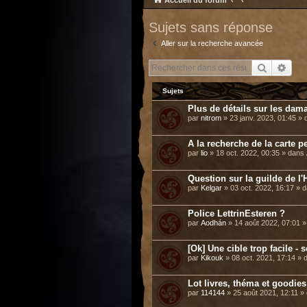
Accueil du forum
Sujets sans réponse
Aller sur la recherche avancée
Recherch
Rech
Sujets
Plus de détails sur les dama
par
nitrom
» 23 janv. 2023, 01:45 »
A la recherche de la carte p
par
lio
» 18 oct. 2022, 00:35 » dans
Question sur la guilde de l'H
par
Kelgar
» 03 oct. 2022, 16:17 » 
Police LettrinEsteren ?
par
Aodhán
» 14 août 2022, 07:01 
[Ok] Une cible trop facile -
par
Kikouk
» 08 oct. 2021, 17:14 »
Lot livres, théma et goodie
par
114144
» 25 août 2021, 12:11 »