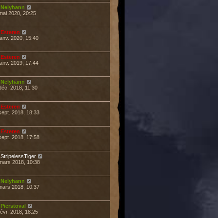
r
Nelyhann
mai 2020, 20:25
r
Esteren
janv. 2020, 15:40
r
Esteren
janv. 2019, 17:44
r
Nelyhann
déc. 2018, 11:30
r
Esteren
sept. 2018, 18:33
r
Esteren
sept. 2018, 17:58
r
StripelessTiger
mars 2018, 10:38
r
Nelyhann
mars 2018, 10:37
r
Pierstoval
févr. 2018, 18:25