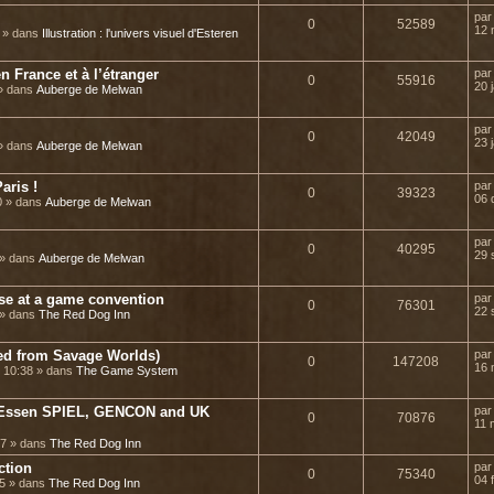
pa
0
52589
12 
5 » dans
Illustration : l'univers visuel d'Esteren
n France et à l’étranger
pa
0
55916
20 
 » dans
Auberge de Melwan
pa
0
42049
23 
 » dans
Auberge de Melwan
aris !
pa
0
39323
06 
0 » dans
Auberge de Melwan
pa
0
40295
29 
 » dans
Auberge de Melwan
ase at a game convention
pa
0
76301
22 
 » dans
The Red Dog Inn
ted from Savage Worlds)
pa
0
147208
16 
 10:38 » dans
The Game System
or Essen SPIEL, GENCON and UK
pa
0
70876
11 
37 » dans
The Red Dog Inn
ction
pa
0
75340
04 
25 » dans
The Red Dog Inn