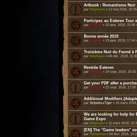
Artbook : Romantisme Noir
par
Nelyhann
» 12 mai 2020, 20:2
Participez au Esteren Tour e
par
Esteren
» 20 janv. 2020, 15:40
Bonne année 2019
par
Esteren
» 23 janv. 2019, 17:44
Troisième Nuit du Feond à P
par
Nelyhann
» 06 déc. 2018, 11:3
Rentrée Esteren
par
Esteren
» 29 sept. 2018, 18:33
Get your PDF after a purch
par
Esteren
» 22 sept. 2018, 17:58
Additional Modifiers (Adap
par
StripelessTiger
» 16 mars 2018,
We are looking for help f
Game Expo
par
Nelyhann
» 11 mars 2018, 10:
[EN] The "Game leaders" se
par
Pierstoval
» 04 févr. 2018, 18: