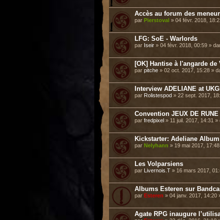
Accès au forum des meneurs
par
Pierstoval
» 04 févr. 2018, 18:
LFG: SoE - Warlords
par
Iseir
» 04 févr. 2018, 00:59 » d
[OK] Hantise à l'angarde de 
par
pitche
» 02 oct. 2017, 15:28 » 
Interview ADELIANE at UKGE 
par
Rolistespod
» 22 sept. 2017, 1
Convention JEUX DE RUNE 
par
fredpixel
» 11 juil. 2017, 14:31 
Kickstarter: Adeliane Album
par
Nelyhann
» 19 mai 2017, 17:4
Les Volparsiens
par
Livernois.T
» 16 mars 2017, 01
Albums Esteren sur Bandc
par
Esteren
» 04 janv. 2017, 14:20
Agate RPG inaugure l’utilisa