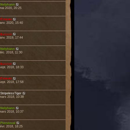
r
Nelyhann
mai 2020, 20:25
r
Esteren
janv. 2020, 15:40
r
Esteren
janv. 2019, 17:44
r
Nelyhann
déc. 2018, 11:30
r
Esteren
sept. 2018, 18:33
r
Esteren
sept. 2018, 17:58
r
StripelessTiger
mars 2018, 10:38
r
Nelyhann
mars 2018, 10:37
r
Pierstoval
févr. 2018, 18:25