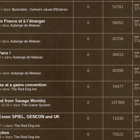
pa
0
52761
12 
5 » dans
Illustration : l'univers visuel d'Esteren
n France et à l’étranger
pa
0
56052
20 
 » dans
Auberge de Melwan
pa
0
42156
23 
 » dans
Auberge de Melwan
aris !
pa
0
39413
06 
0 » dans
Auberge de Melwan
pa
0
40396
29 
 » dans
Auberge de Melwan
ase at a game convention
pa
0
76477
22 
 » dans
The Red Dog Inn
ted from Savage Worlds)
pa
0
147369
16 
 10:38 » dans
The Game System
or Essen SPIEL, GENCON and UK
pa
0
71030
11 
37 » dans
The Red Dog Inn
ction
pa
0
75522
04 
25 » dans
The Red Dog Inn