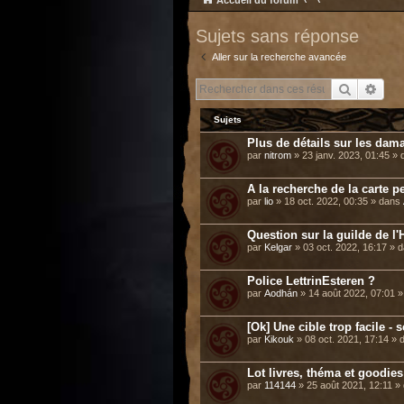
Accueil du forum
Sujets sans réponse
Aller sur la recherche avancée
Recherch
Rech
Sujets
Plus de détails sur les dama
par
nitrom
» 23 janv. 2023, 01:45 »
A la recherche de la carte p
par
lio
» 18 oct. 2022, 00:35 » dans
Question sur la guilde de l'H
par
Kelgar
» 03 oct. 2022, 16:17 » 
Police LettrinEsteren ?
par
Aodhán
» 14 août 2022, 07:01 
[Ok] Une cible trop facile -
par
Kikouk
» 08 oct. 2021, 17:14 »
Lot livres, théma et goodie
par
114144
» 25 août 2021, 12:11 »