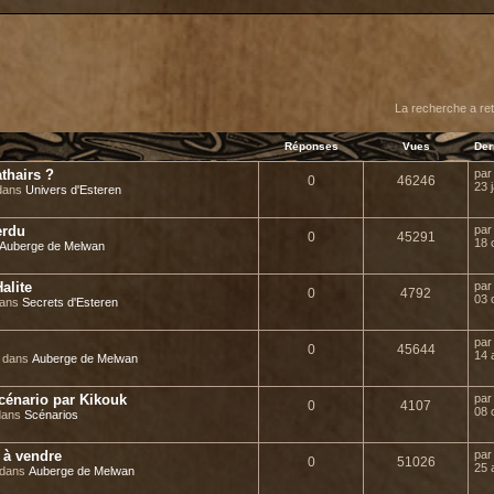
er
erche avancée
La recherche a re
Réponses
Vues
Der
thairs ?
pa
0
46246
23 
 dans
Univers d'Esteren
erdu
pa
0
45291
18 
Auberge de Melwan
alite
pa
0
4792
03 
dans
Secrets d'Esteren
pa
0
45644
14 
» dans
Auberge de Melwan
 scénario par Kikouk
pa
0
4107
08 
 dans
Scénarios
s à vendre
pa
0
51026
25 
 dans
Auberge de Melwan