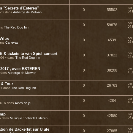
 "Secrets d'Esteren"
pa
0
55502
04 
22 » dans
Auberge de Melwan
pa
0
59878
04 
ans
The Red Dog Inn
Viltre
pa
0
4539
02 
dans
Canevas
& tickets to win Spiel concert
pa
0
37822
22 
8:04 » dans
The Red Dog Inn
2017 , avec ESTEREN
pa
0
38208
11 j
» dans
Auberge de Melwan
 & Tour
pa
0
26763
19 
8 » dans
The Red Dog Inn
pa
0
4284
16 
:45 » dans
Aides de jeu
amp
pa
0
42580
04 
 » dans
Musique : collectif Esteren
tion de Backerkit sur Ulule
pa
0
27885
23 