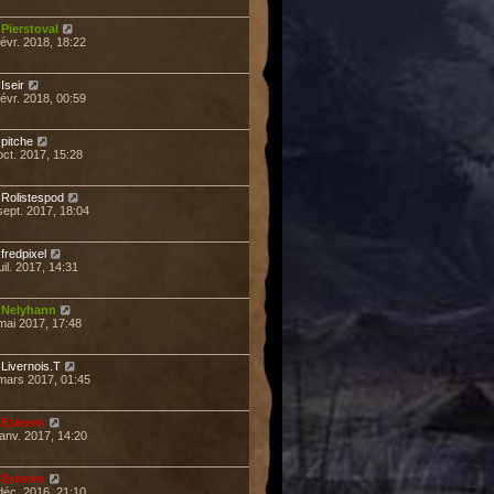
r
Pierstoval
févr. 2018, 18:22
r
Iseir
févr. 2018, 00:59
r
pitche
oct. 2017, 15:28
r
Rolistespod
sept. 2017, 18:04
r
fredpixel
uil. 2017, 14:31
r
Nelyhann
mai 2017, 17:48
r
Livernois.T
mars 2017, 01:45
r
Esteren
janv. 2017, 14:20
r
Esteren
déc. 2016, 21:10