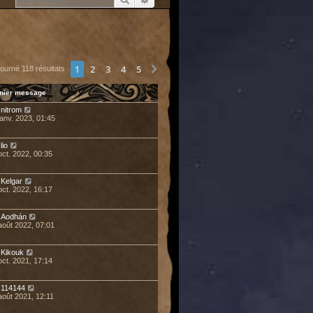
1
2
3
4
5
Suivant
tourné 118 résultats
nier message
r
nitrom
janv. 2023, 01:45
r
lio
oct. 2022, 00:35
r
Kelgar
oct. 2022, 16:17
r
Aodhán
août 2022, 07:01
r
Kikouk
oct. 2021, 17:14
r
114144
août 2021, 12:11