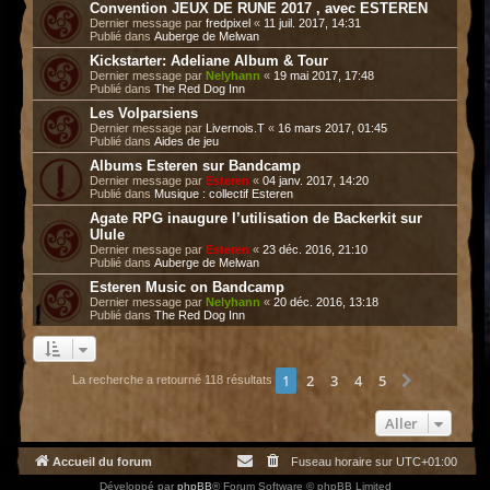
Convention JEUX DE RUNE 2017 , avec ESTEREN
Dernier message par
fredpixel
«
11 juil. 2017, 14:31
Publié dans
Auberge de Melwan
Kickstarter: Adeliane Album & Tour
Dernier message par
Nelyhann
«
19 mai 2017, 17:48
Publié dans
The Red Dog Inn
Les Volparsiens
Dernier message par
Livernois.T
«
16 mars 2017, 01:45
Publié dans
Aides de jeu
Albums Esteren sur Bandcamp
Dernier message par
Esteren
«
04 janv. 2017, 14:20
Publié dans
Musique : collectif Esteren
Agate RPG inaugure l’utilisation de Backerkit sur
Ulule
Dernier message par
Esteren
«
23 déc. 2016, 21:10
Publié dans
Auberge de Melwan
Esteren Music on Bandcamp
Dernier message par
Nelyhann
«
20 déc. 2016, 13:18
Publié dans
The Red Dog Inn
1
2
3
4
5
Suivant
La recherche a retourné 118 résultats
Aller
Accueil du forum
Fuseau horaire sur
UTC+01:00
Développé par
phpBB
® Forum Software © phpBB Limited