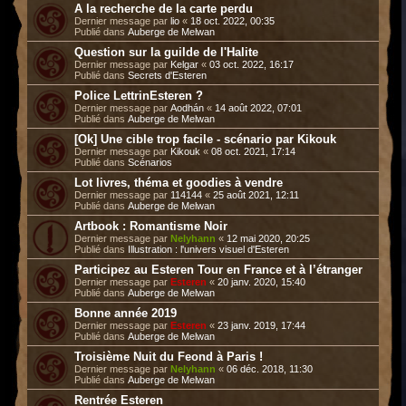
A la recherche de la carte perdu
Dernier message par
lio
«
18 oct. 2022, 00:35
Publié dans
Auberge de Melwan
Question sur la guilde de l'Halite
Dernier message par
Kelgar
«
03 oct. 2022, 16:17
Publié dans
Secrets d'Esteren
Police LettrinEsteren ?
Dernier message par
Aodhán
«
14 août 2022, 07:01
Publié dans
Auberge de Melwan
[Ok] Une cible trop facile - scénario par Kikouk
Dernier message par
Kikouk
«
08 oct. 2021, 17:14
Publié dans
Scénarios
Lot livres, théma et goodies à vendre
Dernier message par
114144
«
25 août 2021, 12:11
Publié dans
Auberge de Melwan
Artbook : Romantisme Noir
Dernier message par
Nelyhann
«
12 mai 2020, 20:25
Publié dans
Illustration : l'univers visuel d'Esteren
Participez au Esteren Tour en France et à l’étranger
Dernier message par
Esteren
«
20 janv. 2020, 15:40
Publié dans
Auberge de Melwan
Bonne année 2019
Dernier message par
Esteren
«
23 janv. 2019, 17:44
Publié dans
Auberge de Melwan
Troisième Nuit du Feond à Paris !
Dernier message par
Nelyhann
«
06 déc. 2018, 11:30
Publié dans
Auberge de Melwan
Rentrée Esteren