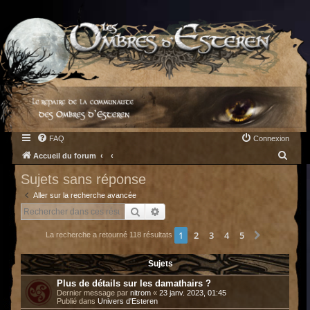
FAQ
Connexion
R
Accueil du forum
e
Sujets sans réponse
c
Aller sur la recherche avancée
h
Rechercher
Recherche avancée
e
1
2
3
4
5
Suivant
La recherche a retourné 118 résultats
r
c
Sujets
h
Plus de détails sur les damathairs ?
e
Dernier message par
nitrom
«
23 janv. 2023, 01:45
Publié dans
Univers d'Esteren
r