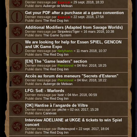
Dernier message par
Esteren
«
29 sept. 2018, 18:33
Publié dans
Auberge de Melwan
Get your PDF after a purchase at a game convention
Dernier message par
Esteren
«
22 sept. 2018, 17:58
Publié dans
The Red Dog Inn
Additional Modifiers (Adapted from Savage Worlds)
Dernier message par
StripelessTiger
«
16 mars 2018, 10:38
Publié dans
The Game System
We are looking for help for Essen SPIEL, GENCON
and UK Game Expo
Dernier message par
Nelyhann
«
11 mars 2018, 10:37
Publié dans
The Red Dog Inn
[EN] The "Game leaders" section
Dernier message par
Pierstoval
«
04 févr. 2018, 18:25
Publié dans
The Red Dog Inn
Accès au forum des meneurs "Secrets d'Esteren"
Dernier message par
Pierstoval
«
04 févr. 2018, 18:22
Publié dans
Auberge de Melwan
LFG: SoE - Warlords
Dernier message par
Iseir
«
04 févr. 2018, 00:59
Publié dans
The Red Dog Inn
[OK] Hantise à l'angarde de Viltre
Dernier message par
pitche
«
02 oct. 2017, 15:28
Publié dans
Canevas
Interview ADELIANE at UKGE & tickets to win Spiel
concert
Dernier message par
Rolistespod
«
22 sept. 2017, 18:04
Publié dans
The Red Dog Inn