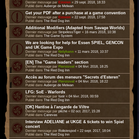
Dernier message par
Esteren
«
29 sept. 2018, 18:33
Publié dans
Auberge de Melwan
Get your PDF after a purchase at a game convention
Dernier message par
Esteren
«
22 sept. 2018, 17:58
Publié dans
The Red Dog Inn
Additional Modifiers (Adapted from Savage Worlds)
Dernier message par
StripelessTiger
«
16 mars 2018, 10:38
Publié dans
The Game System
We are looking for help for Essen SPIEL, GENCON
and UK Game Expo
Dernier message par
Nelyhann
«
11 mars 2018, 10:37
Publié dans
The Red Dog Inn
[EN] The "Game leaders" section
Dernier message par
Pierstoval
«
04 févr. 2018, 18:25
Publié dans
The Red Dog Inn
Accès au forum des meneurs "Secrets d'Esteren"
Dernier message par
Pierstoval
«
04 févr. 2018, 18:22
Publié dans
Auberge de Melwan
LFG: SoE - Warlords
Dernier message par
Iseir
«
04 févr. 2018, 00:59
Publié dans
The Red Dog Inn
[OK] Hantise à l'angarde de Viltre
Dernier message par
pitche
«
02 oct. 2017, 15:28
Publié dans
Canevas
Interview ADELIANE at UKGE & tickets to win Spiel
concert
Dernier message par
Rolistespod
«
22 sept. 2017, 18:04
Publié dans
The Red Dog Inn