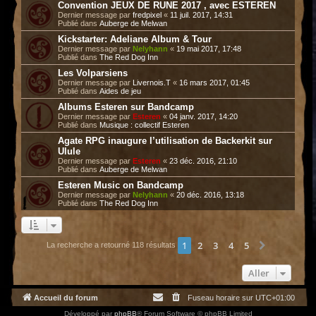
Convention JEUX DE RUNE 2017 , avec ESTEREN
Dernier message par
fredpixel
«
11 juil. 2017, 14:31
Publié dans
Auberge de Melwan
Kickstarter: Adeliane Album & Tour
Dernier message par
Nelyhann
«
19 mai 2017, 17:48
Publié dans
The Red Dog Inn
Les Volparsiens
Dernier message par
Livernois.T
«
16 mars 2017, 01:45
Publié dans
Aides de jeu
Albums Esteren sur Bandcamp
Dernier message par
Esteren
«
04 janv. 2017, 14:20
Publié dans
Musique : collectif Esteren
Agate RPG inaugure l’utilisation de Backerkit sur
Ulule
Dernier message par
Esteren
«
23 déc. 2016, 21:10
Publié dans
Auberge de Melwan
Esteren Music on Bandcamp
Dernier message par
Nelyhann
«
20 déc. 2016, 13:18
Publié dans
The Red Dog Inn
1
2
3
4
5
Suivant
La recherche a retourné 118 résultats
Aller
Accueil du forum
Fuseau horaire sur
UTC+01:00
Développé par
phpBB
® Forum Software © phpBB Limited