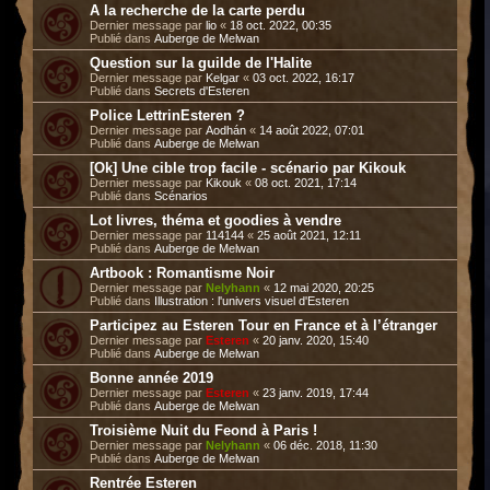
A la recherche de la carte perdu
Dernier message par
lio
«
18 oct. 2022, 00:35
Publié dans
Auberge de Melwan
Question sur la guilde de l'Halite
Dernier message par
Kelgar
«
03 oct. 2022, 16:17
Publié dans
Secrets d'Esteren
Police LettrinEsteren ?
Dernier message par
Aodhán
«
14 août 2022, 07:01
Publié dans
Auberge de Melwan
[Ok] Une cible trop facile - scénario par Kikouk
Dernier message par
Kikouk
«
08 oct. 2021, 17:14
Publié dans
Scénarios
Lot livres, théma et goodies à vendre
Dernier message par
114144
«
25 août 2021, 12:11
Publié dans
Auberge de Melwan
Artbook : Romantisme Noir
Dernier message par
Nelyhann
«
12 mai 2020, 20:25
Publié dans
Illustration : l'univers visuel d'Esteren
Participez au Esteren Tour en France et à l’étranger
Dernier message par
Esteren
«
20 janv. 2020, 15:40
Publié dans
Auberge de Melwan
Bonne année 2019
Dernier message par
Esteren
«
23 janv. 2019, 17:44
Publié dans
Auberge de Melwan
Troisième Nuit du Feond à Paris !
Dernier message par
Nelyhann
«
06 déc. 2018, 11:30
Publié dans
Auberge de Melwan
Rentrée Esteren