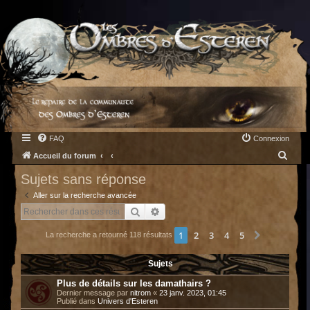
FAQ
Connexion
R
Accueil du forum
e
Sujets sans réponse
c
Aller sur la recherche avancée
h
Rechercher
Recherche avancée
e
1
2
3
4
5
Suivant
La recherche a retourné 118 résultats
r
c
Sujets
h
Plus de détails sur les damathairs ?
e
Dernier message par
nitrom
«
23 janv. 2023, 01:45
Publié dans
Univers d'Esteren
r