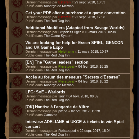
Dernier message par
Esteren
«
29 sept. 2018, 18:33
Publié dans
Auberge de Melwan
Get your PDF after a purchase at a game convention
Dernier message par
Esteren
«
22 sept. 2018, 17:58
Publié dans
The Red Dog Inn
Additional Modifiers (Adapted from Savage Worlds)
Dernier message par
StripelessTiger
«
16 mars 2018, 10:38
Publié dans
The Game System
We are looking for help for Essen SPIEL, GENCON
and UK Game Expo
Dernier message par
Nelyhann
«
11 mars 2018, 10:37
Publié dans
The Red Dog Inn
[EN] The "Game leaders" section
Dernier message par
Pierstoval
«
04 févr. 2018, 18:25
Publié dans
The Red Dog Inn
Accès au forum des meneurs "Secrets d'Esteren"
Dernier message par
Pierstoval
«
04 févr. 2018, 18:22
Publié dans
Auberge de Melwan
LFG: SoE - Warlords
Dernier message par
Iseir
«
04 févr. 2018, 00:59
Publié dans
The Red Dog Inn
[OK] Hantise à l'angarde de Viltre
Dernier message par
pitche
«
02 oct. 2017, 15:28
Publié dans
Canevas
Interview ADELIANE at UKGE & tickets to win Spiel
concert
Dernier message par
Rolistespod
«
22 sept. 2017, 18:04
Publié dans
The Red Dog Inn