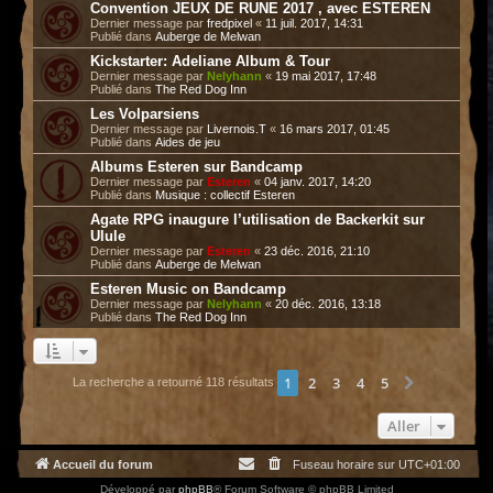
Convention JEUX DE RUNE 2017 , avec ESTEREN
Dernier message par
fredpixel
«
11 juil. 2017, 14:31
Publié dans
Auberge de Melwan
Kickstarter: Adeliane Album & Tour
Dernier message par
Nelyhann
«
19 mai 2017, 17:48
Publié dans
The Red Dog Inn
Les Volparsiens
Dernier message par
Livernois.T
«
16 mars 2017, 01:45
Publié dans
Aides de jeu
Albums Esteren sur Bandcamp
Dernier message par
Esteren
«
04 janv. 2017, 14:20
Publié dans
Musique : collectif Esteren
Agate RPG inaugure l’utilisation de Backerkit sur
Ulule
Dernier message par
Esteren
«
23 déc. 2016, 21:10
Publié dans
Auberge de Melwan
Esteren Music on Bandcamp
Dernier message par
Nelyhann
«
20 déc. 2016, 13:18
Publié dans
The Red Dog Inn
1
2
3
4
5
Suivant
La recherche a retourné 118 résultats
Aller
Accueil du forum
Fuseau horaire sur
UTC+01:00
Développé par
phpBB
® Forum Software © phpBB Limited