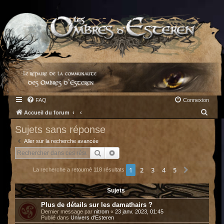
FAQ
Connexion
R
Accueil du forum
e
Sujets sans réponse
c
Aller sur la recherche avancée
h
Rechercher
Recherche avancée
e
1
2
3
4
5
Suivant
La recherche a retourné 118 résultats
r
c
Sujets
h
Plus de détails sur les damathairs ?
e
Dernier message par
nitrom
«
23 janv. 2023, 01:45
Publié dans
Univers d'Esteren
r