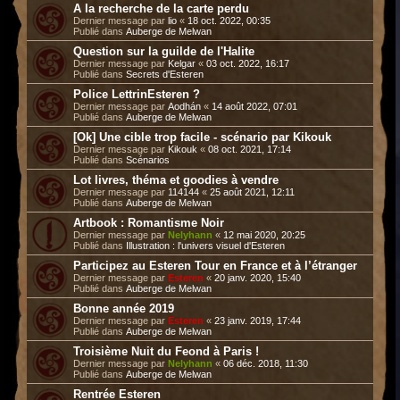
A la recherche de la carte perdu
Dernier message par
lio
«
18 oct. 2022, 00:35
Publié dans
Auberge de Melwan
Question sur la guilde de l'Halite
Dernier message par
Kelgar
«
03 oct. 2022, 16:17
Publié dans
Secrets d'Esteren
Police LettrinEsteren ?
Dernier message par
Aodhán
«
14 août 2022, 07:01
Publié dans
Auberge de Melwan
[Ok] Une cible trop facile - scénario par Kikouk
Dernier message par
Kikouk
«
08 oct. 2021, 17:14
Publié dans
Scénarios
Lot livres, théma et goodies à vendre
Dernier message par
114144
«
25 août 2021, 12:11
Publié dans
Auberge de Melwan
Artbook : Romantisme Noir
Dernier message par
Nelyhann
«
12 mai 2020, 20:25
Publié dans
Illustration : l'univers visuel d'Esteren
Participez au Esteren Tour en France et à l’étranger
Dernier message par
Esteren
«
20 janv. 2020, 15:40
Publié dans
Auberge de Melwan
Bonne année 2019
Dernier message par
Esteren
«
23 janv. 2019, 17:44
Publié dans
Auberge de Melwan
Troisième Nuit du Feond à Paris !
Dernier message par
Nelyhann
«
06 déc. 2018, 11:30
Publié dans
Auberge de Melwan
Rentrée Esteren