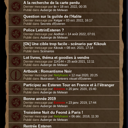
A la recherche de la carte perdu
Dernier message par
lio
«
18 oct. 2022, 00:35
Publié dans
Auberge de Melwan
Question sur la guilde de l'Halite
Dernier message par
Kelgar
«
03 oct. 2022, 16:17
Publié dans
Secrets d'Esteren
Police LettrinEsteren ?
Dernier message par
Aodhán
«
14 août 2022, 07:01
Publié dans
Auberge de Melwan
[Ok] Une cible trop facile - scénario par Kikouk
Dernier message par
Kikouk
«
08 oct. 2021, 17:14
Publié dans
Scénarios
Lot livres, théma et goodies à vendre
Dernier message par
114144
«
25 août 2021, 12:11
Publié dans
Auberge de Melwan
Artbook : Romantisme Noir
Dernier message par
Nelyhann
«
12 mai 2020, 20:25
Publié dans
Illustration : l'univers visuel d'Esteren
Participez au Esteren Tour en France et à l’étranger
Dernier message par
Esteren
«
20 janv. 2020, 15:40
Publié dans
Auberge de Melwan
Bonne année 2019
Dernier message par
Esteren
«
23 janv. 2019, 17:44
Publié dans
Auberge de Melwan
Troisième Nuit du Feond à Paris !
Dernier message par
Nelyhann
«
06 déc. 2018, 11:30
Publié dans
Auberge de Melwan
Rentrée Esteren