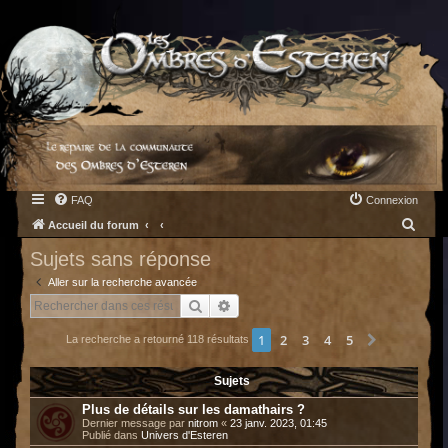
FAQ
Connexion
R
Accueil du forum
e
Sujets sans réponse
c
Aller sur la recherche avancée
h
Rechercher
Recherche avancée
e
1
2
3
4
5
Suivant
La recherche a retourné 118 résultats
r
c
Sujets
h
Plus de détails sur les damathairs ?
e
Dernier message par
nitrom
«
23 janv. 2023, 01:45
Publié dans
Univers d'Esteren
r