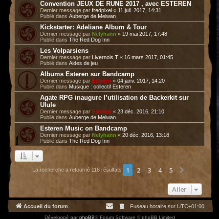
Convention JEUX DE RUNE 2017 , avec ESTEREN
Dernier message par
fredpixel
«
11 juil. 2017, 14:31
Publié dans
Auberge de Melwan
Kickstarter: Adeliane Album & Tour
Dernier message par
Nelyhann
«
19 mai 2017, 17:48
Publié dans
The Red Dog Inn
Les Volparsiens
Dernier message par
Livernois.T
«
16 mars 2017, 01:45
Publié dans
Aides de jeu
Albums Esteren sur Bandcamp
Dernier message par
Esteren
«
04 janv. 2017, 14:20
Publié dans
Musique : collectif Esteren
Agate RPG inaugure l’utilisation de Backerkit sur
Ulule
Dernier message par
Esteren
«
23 déc. 2016, 21:10
Publié dans
Auberge de Melwan
Esteren Music on Bandcamp
Dernier message par
Nelyhann
«
20 déc. 2016, 13:18
Publié dans
The Red Dog Inn
1
2
3
4
5
Suivant
La recherche a retourné 118 résultats
Aller
Accueil du forum
Fuseau horaire sur
UTC+01:00
Développé par
phpBB
® Forum Software © phpBB Limited