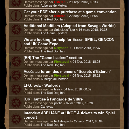
Dernier message par
Esteren
«
29 sept. 2018, 18:33
Publié dans
Auberge de Melwan
Get your PDF after a purchase at a game convention
Dernier message par
Esteren
«
22 sept. 2018, 17:58
Publié dans
The Red Dog Inn
Additional Modifiers (Adapted from Savage Worlds)
Dernier message par
StripelessTiger
«
16 mars 2018, 10:38
Publié dans
The Game System
We are looking for help for Essen SPIEL, GENCON
and UK Game Expo
Dernier message par
Nelyhann
«
11 mars 2018, 10:37
Publié dans
The Red Dog Inn
[EN] The "Game leaders" section
Dernier message par
Pierstoval
«
04 févr. 2018, 18:25
Publié dans
The Red Dog Inn
Accès au forum des meneurs "Secrets d'Esteren"
Dernier message par
Pierstoval
«
04 févr. 2018, 18:22
Publié dans
Auberge de Melwan
LFG: SoE - Warlords
Dernier message par
Iseir
«
04 févr. 2018, 00:59
Publié dans
The Red Dog Inn
[OK] Hantise à l'angarde de Viltre
Dernier message par
pitche
«
02 oct. 2017, 15:28
Publié dans
Canevas
Interview ADELIANE at UKGE & tickets to win Spiel
concert
Dernier message par
Rolistespod
«
22 sept. 2017, 18:04
Publié dans
The Red Dog Inn