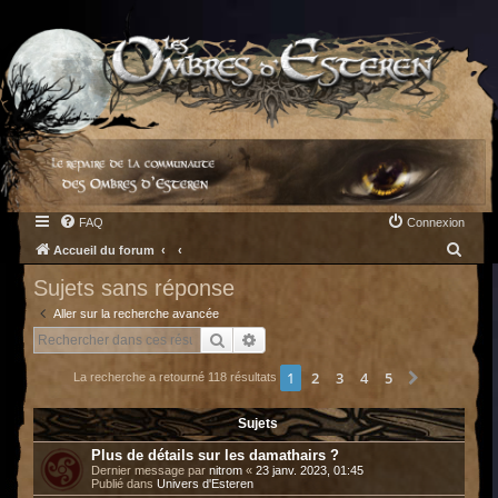
FAQ
Connexion
R
Accueil du forum
e
Sujets sans réponse
c
Aller sur la recherche avancée
h
Rechercher
Recherche avancée
e
1
2
3
4
5
Suivant
La recherche a retourné 118 résultats
r
c
Sujets
h
Plus de détails sur les damathairs ?
e
Dernier message par
nitrom
«
23 janv. 2023, 01:45
Publié dans
Univers d'Esteren
r