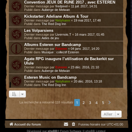
Convention JEUX DE RUNE 2017 , avec ESTEREN
Dernier message par
fredpixel
«
11 juil. 2017, 14:31
Publié dans
Auberge de Melwan
Kickstarter: Adeliane Album & Tour
Dernier message par
Nelyhann
«
19 mai 2017, 17:48
Publié dans
The Red Dog Inn
Les Volparsiens
Dernier message par
Livernois.T
«
16 mars 2017, 01:45
Publié dans
Aides de jeu
Albums Esteren sur Bandcamp
Dernier message par
Esteren
«
04 janv. 2017, 14:20
Publié dans
Musique : collectif Esteren
Agate RPG inaugure l’utilisation de Backerkit sur
Ulule
Dernier message par
Esteren
«
23 déc. 2016, 21:10
Publié dans
Auberge de Melwan
Esteren Music on Bandcamp
Dernier message par
Nelyhann
«
20 déc. 2016, 13:18
Publié dans
The Red Dog Inn
1
2
3
4
5
Suivant
La recherche a retourné 118 résultats
Aller
Accueil du forum
Fuseau horaire sur
UTC+01:00
Développé par
phpBB
® Forum Software © phpBB Limited