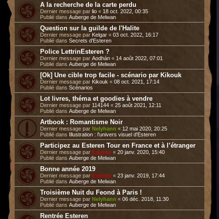
A la recherche de la carte perdu
Dernier message par
lio
«
18 oct. 2022, 00:35
Publié dans
Auberge de Melwan
Question sur la guilde de l'Halite
Dernier message par
Kelgar
«
03 oct. 2022, 16:17
Publié dans
Secrets d'Esteren
Police LettrinEsteren ?
Dernier message par
Aodhán
«
14 août 2022, 07:01
Publié dans
Auberge de Melwan
[Ok] Une cible trop facile - scénario par Kikouk
Dernier message par
Kikouk
«
08 oct. 2021, 17:14
Publié dans
Scénarios
Lot livres, théma et goodies à vendre
Dernier message par
114144
«
25 août 2021, 12:11
Publié dans
Auberge de Melwan
Artbook : Romantisme Noir
Dernier message par
Nelyhann
«
12 mai 2020, 20:25
Publié dans
Illustration : l'univers visuel d'Esteren
Participez au Esteren Tour en France et à l’étranger
Dernier message par
Esteren
«
20 janv. 2020, 15:40
Publié dans
Auberge de Melwan
Bonne année 2019
Dernier message par
Esteren
«
23 janv. 2019, 17:44
Publié dans
Auberge de Melwan
Troisième Nuit du Feond à Paris !
Dernier message par
Nelyhann
«
06 déc. 2018, 11:30
Publié dans
Auberge de Melwan
Rentrée Esteren