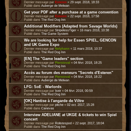
Dernier message par
Esteren
«
29 sept. 2018, 18:33
Publié dans
Auberge de Melwan
Get your PDF after a purchase at a game convention
Dernier message par
Esteren
«
22 sept. 2018, 17:58
Publié dans
The Red Dog Inn
Additional Modifiers (Adapted from Savage Worlds)
Dernier message par
StripelessTiger
«
16 mars 2018, 10:38
Publié dans
The Game System
We are looking for help for Essen SPIEL, GENCON
and UK Game Expo
Dernier message par
Nelyhann
«
11 mars 2018, 10:37
Publié dans
The Red Dog Inn
[EN] The "Game leaders" section
Dernier message par
Pierstoval
«
04 févr. 2018, 18:25
Publié dans
The Red Dog Inn
Accès au forum des meneurs "Secrets d'Esteren"
Dernier message par
Pierstoval
«
04 févr. 2018, 18:22
Publié dans
Auberge de Melwan
LFG: SoE - Warlords
Dernier message par
Iseir
«
04 févr. 2018, 00:59
Publié dans
The Red Dog Inn
[OK] Hantise à l'angarde de Viltre
Dernier message par
pitche
«
02 oct. 2017, 15:28
Publié dans
Canevas
Interview ADELIANE at UKGE & tickets to win Spiel
concert
Dernier message par
Rolistespod
«
22 sept. 2017, 18:04
Publié dans
The Red Dog Inn