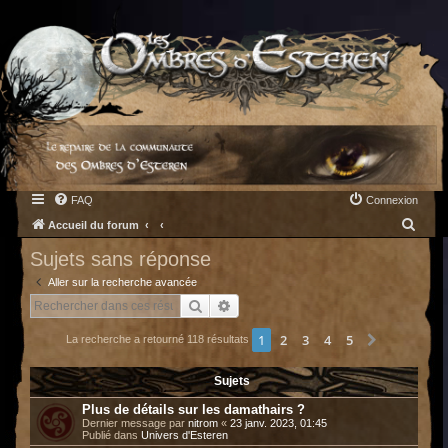
FAQ
Connexion
R
Accueil du forum
e
Sujets sans réponse
c
Aller sur la recherche avancée
h
Rechercher
Recherche avancée
e
1
2
3
4
5
Suivant
La recherche a retourné 118 résultats
r
c
Sujets
h
Plus de détails sur les damathairs ?
e
Dernier message par
nitrom
«
23 janv. 2023, 01:45
Publié dans
Univers d'Esteren
r