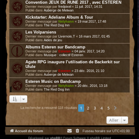
Convention JEUX DE RUNE 2017 , avec ESTEREN
Dernier message par
fredpixel
«
11 juil. 2017, 14:31
Publié dans
Auberge de Melwan
Kickstarter: Adeliane Album & Tour
Dernier message par
Nelyhann
«
19 mai 2017, 17:48
Publié dans
The Red Dog Inn
Les Volparsiens
Dernier message par
Livernois.T
«
16 mars 2017, 01:45
Publié dans
Aides de jeu
Albums Esteren sur Bandcamp
Dernier message par
Esteren
«
04 janv. 2017, 14:20
Publié dans
Musique : collectif Esteren
Agate RPG inaugure l’utilisation de Backerkit sur
Ulule
Dernier message par
Esteren
«
23 déc. 2016, 21:10
Publié dans
Auberge de Melwan
Esteren Music on Bandcamp
Dernier message par
Nelyhann
«
20 déc. 2016, 13:18
Publié dans
The Red Dog Inn
1
2
3
4
5
Suivant
La recherche a retourné 118 résultats
Aller
Accueil du forum
Fuseau horaire sur
UTC+01:00
Développé par
phpBB
® Forum Software © phpBB Limited