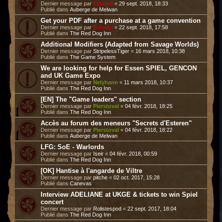
Dernier message par
Esteren
«
29 sept. 2018, 18:33
Publié dans
Auberge de Melwan
Get your PDF after a purchase at a game convention
Dernier message par
Esteren
«
22 sept. 2018, 17:58
Publié dans
The Red Dog Inn
Additional Modifiers (Adapted from Savage Worlds)
Dernier message par
StripelessTiger
«
16 mars 2018, 10:38
Publié dans
The Game System
We are looking for help for Essen SPIEL, GENCON
and UK Game Expo
Dernier message par
Nelyhann
«
11 mars 2018, 10:37
Publié dans
The Red Dog Inn
[EN] The "Game leaders" section
Dernier message par
Pierstoval
«
04 févr. 2018, 18:25
Publié dans
The Red Dog Inn
Accès au forum des meneurs "Secrets d'Esteren"
Dernier message par
Pierstoval
«
04 févr. 2018, 18:22
Publié dans
Auberge de Melwan
LFG: SoE - Warlords
Dernier message par
Iseir
«
04 févr. 2018, 00:59
Publié dans
The Red Dog Inn
[OK] Hantise à l'angarde de Viltre
Dernier message par
pitche
«
02 oct. 2017, 15:28
Publié dans
Canevas
Interview ADELIANE at UKGE & tickets to win Spiel
concert
Dernier message par
Rolistespod
«
22 sept. 2017, 18:04
Publié dans
The Red Dog Inn