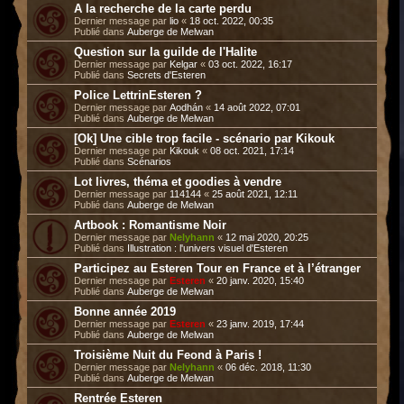
A la recherche de la carte perdu
Dernier message par
lio
«
18 oct. 2022, 00:35
Publié dans
Auberge de Melwan
Question sur la guilde de l'Halite
Dernier message par
Kelgar
«
03 oct. 2022, 16:17
Publié dans
Secrets d'Esteren
Police LettrinEsteren ?
Dernier message par
Aodhán
«
14 août 2022, 07:01
Publié dans
Auberge de Melwan
[Ok] Une cible trop facile - scénario par Kikouk
Dernier message par
Kikouk
«
08 oct. 2021, 17:14
Publié dans
Scénarios
Lot livres, théma et goodies à vendre
Dernier message par
114144
«
25 août 2021, 12:11
Publié dans
Auberge de Melwan
Artbook : Romantisme Noir
Dernier message par
Nelyhann
«
12 mai 2020, 20:25
Publié dans
Illustration : l'univers visuel d'Esteren
Participez au Esteren Tour en France et à l’étranger
Dernier message par
Esteren
«
20 janv. 2020, 15:40
Publié dans
Auberge de Melwan
Bonne année 2019
Dernier message par
Esteren
«
23 janv. 2019, 17:44
Publié dans
Auberge de Melwan
Troisième Nuit du Feond à Paris !
Dernier message par
Nelyhann
«
06 déc. 2018, 11:30
Publié dans
Auberge de Melwan
Rentrée Esteren