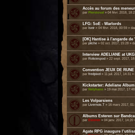
Accès au forum des meneurs
par
Pierstoval
» 04 févr. 2018, 18:
LFG: SoE - Warlords
par
Iseir
» 04 févr. 2018, 00:59 » d
[OK] Hantise à l'angarde de 
par
pitche
» 02 oct. 2017, 15:28 » 
Interview ADELIANE at UKGE 
par
Rolistespod
» 22 sept. 2017, 1
Convention JEUX DE RUNE 
par
fredpixel
» 11 juil. 2017, 14:31 
Kickstarter: Adeliane Album
par
Nelyhann
» 19 mai 2017, 17:4
Les Volparsiens
par
Livernois.T
» 16 mars 2017, 01
Albums Esteren sur Bandc
par
Esteren
» 04 janv. 2017, 14:20
Agate RPG inaugure l’utilisa