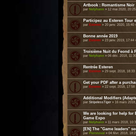
Artbook : Romantisme Noir
par
Nelyhann
» 12 mai 2020, 20:2
Participez au Esteren Tour e
par
Esteren
» 20 janv. 2020, 15:40
Bonne année 2019
par
Esteren
» 23 janv. 2019, 17:44
Troisième Nuit du Feond à P
par
Nelyhann
» 06 déc. 2018, 11:3
Rentrée Esteren
par
Esteren
» 29 sept. 2018, 18:33
Get your PDF after a purch
par
Esteren
» 22 sept. 2018, 17:58
Additional Modifiers (Adap
par
StripelessTiger
» 16 mars 2018,
We are looking for help f
Game Expo
par
Nelyhann
» 11 mars 2018, 10:
[EN] The "Game leaders" se
par
Pierstoval
» 04 févr. 2018, 18: