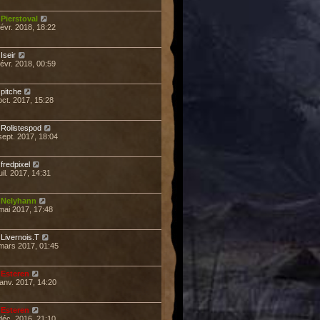
r
Pierstoval
févr. 2018, 18:22
r
Iseir
févr. 2018, 00:59
r
pitche
oct. 2017, 15:28
r
Rolistespod
sept. 2017, 18:04
r
fredpixel
uil. 2017, 14:31
r
Nelyhann
mai 2017, 17:48
r
Livernois.T
mars 2017, 01:45
r
Esteren
janv. 2017, 14:20
r
Esteren
déc. 2016, 21:10