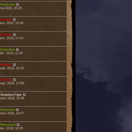
r
Nelyhann
mai 2020, 20:25
r
Esteren
janv. 2020, 15:40
r
Esteren
janv. 2019, 17:44
r
Nelyhann
déc. 2018, 11:30
r
Esteren
sept. 2018, 18:33
r
Esteren
sept. 2018, 17:58
r
StripelessTiger
mars 2018, 10:38
r
Nelyhann
mars 2018, 10:37
r
Pierstoval
févr. 2018, 18:25