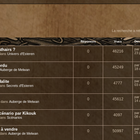
er
erche avancée
La recherche a re
Réponses
Vues
Der
thairs ?
pa
0
46216
23 
 dans
Univers d'Esteren
erdu
pa
0
45249
18 
Auberge de Melwan
alite
pa
0
4777
03 
dans
Secrets d'Esteren
pa
0
45612
14 
» dans
Auberge de Melwan
 scénario par Kikouk
pa
0
4097
08 
 dans
Scénarios
s à vendre
pa
0
50997
25 
 dans
Auberge de Melwan