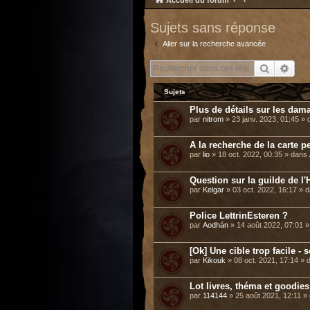
Accueil du forum
Sujets sans réponse
Aller sur la recherche avancée
Recherch
Rech
Sujets
Plus de détails sur les dama
par
nitrom
» 23 janv. 2023, 01:45 »
A la recherche de la carte p
par
lio
» 18 oct. 2022, 00:35 » dans
Question sur la guilde de l'H
par
Kelgar
» 03 oct. 2022, 16:17 » 
Police LettrinEsteren ?
par
Aodhán
» 14 août 2022, 07:01 
[Ok] Une cible trop facile -
par
Kikouk
» 08 oct. 2021, 17:14 »
Lot livres, théma et goodie
par
114144
» 25 août 2021, 12:11 »