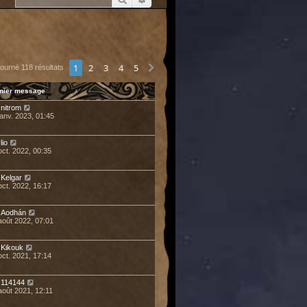
1
2
3
4
5
Suivant
tourné 118 résultats
nier message
r
nitrom
janv. 2023, 01:45
r
lio
oct. 2022, 00:35
r
Kelgar
oct. 2022, 16:17
r
Aodhán
août 2022, 07:01
r
Kikouk
oct. 2021, 17:14
r
114144
août 2021, 12:11