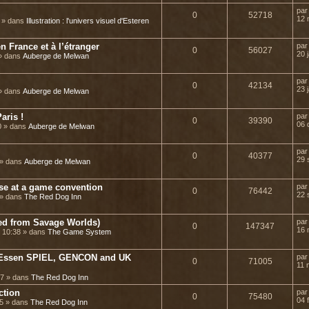
pa
0
52718
12 
5 » dans
Illustration : l'univers visuel d'Esteren
n France et à l’étranger
pa
0
56027
20 
 » dans
Auberge de Melwan
pa
0
42134
23 
 » dans
Auberge de Melwan
aris !
pa
0
39390
06 
0 » dans
Auberge de Melwan
pa
0
40377
29 
 » dans
Auberge de Melwan
ase at a game convention
pa
0
76442
22 
 » dans
The Red Dog Inn
ted from Savage Worlds)
pa
0
147347
16 
 10:38 » dans
The Game System
or Essen SPIEL, GENCON and UK
pa
0
71005
11 
37 » dans
The Red Dog Inn
ction
pa
0
75480
04 
25 » dans
The Red Dog Inn