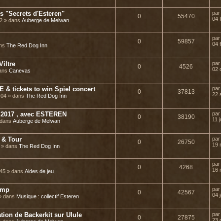
 "Secrets d'Esteren"
pa
0
55470
04 
22 » dans
Auberge de Melwan
pa
0
59857
04 
ans
The Red Dog Inn
Viltre
pa
0
4526
02 
dans
Canevas
& tickets to win Spiel concert
pa
0
37813
22 
8:04 » dans
The Red Dog Inn
2017 , avec ESTEREN
pa
0
38190
11 j
» dans
Auberge de Melwan
 & Tour
pa
0
26750
19 
8 » dans
The Red Dog Inn
pa
0
4268
16 
:45 » dans
Aides de jeu
amp
pa
0
42567
04 
 » dans
Musique : collectif Esteren
tion de Backerkit sur Ulule
pa
0
27875
23 