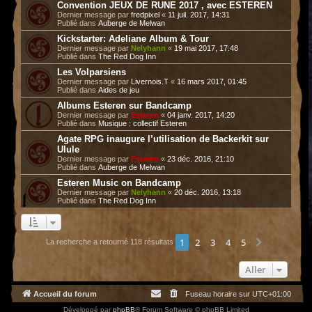
Convention JEUX DE RUNE 2017 , avec ESTEREN
Dernier message par
fredpixel
«
11 juil. 2017, 14:31
Publié dans
Auberge de Melwan
Kickstarter: Adeliane Album & Tour
Dernier message par
Nelyhann
«
19 mai 2017, 17:48
Publié dans
The Red Dog Inn
Les Volparsiens
Dernier message par
Livernois.T
«
16 mars 2017, 01:45
Publié dans
Aides de jeu
Albums Esteren sur Bandcamp
Dernier message par
Esteren
«
04 janv. 2017, 14:20
Publié dans
Musique : collectif Esteren
Agate RPG inaugure l’utilisation de Backerkit sur
Ulule
Dernier message par
Esteren
«
23 déc. 2016, 21:10
Publié dans
Auberge de Melwan
Esteren Music on Bandcamp
Dernier message par
Nelyhann
«
20 déc. 2016, 13:18
Publié dans
The Red Dog Inn
1
2
3
4
5
Suivant
La recherche a retourné 118 résultats
Aller
Accueil du forum
Fuseau horaire sur
UTC+01:00
Développé par
phpBB
® Forum Software © phpBB Limited