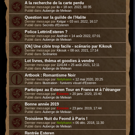
A la recherche de la carte perdu
Dernier message par
lio
«
18 oct. 2022, 00:35
Publié dans
Auberge de Melwan
Question sur la guilde de l'Halite
Dernier message par
Kelgar
«
03 oct. 2022, 16:17
Publié dans
Secrets d'Esteren
Police LettrinEsteren ?
Dernier message par
Aodhán
«
14 août 2022, 07:01
Publié dans
Auberge de Melwan
[Ok] Une cible trop facile - scénario par Kikouk
Dernier message par
Kikouk
«
08 oct. 2021, 17:14
Publié dans
Scénarios
Lot livres, théma et goodies à vendre
Dernier message par
114144
«
25 août 2021, 12:11
Publié dans
Auberge de Melwan
Artbook : Romantisme Noir
Dernier message par
Nelyhann
«
12 mai 2020, 20:25
Publié dans
Illustration : l'univers visuel d'Esteren
Participez au Esteren Tour en France et à l’étranger
Dernier message par
Esteren
«
20 janv. 2020, 15:40
Publié dans
Auberge de Melwan
Bonne année 2019
Dernier message par
Esteren
«
23 janv. 2019, 17:44
Publié dans
Auberge de Melwan
Troisième Nuit du Feond à Paris !
Dernier message par
Nelyhann
«
06 déc. 2018, 11:30
Publié dans
Auberge de Melwan
Rentrée Esteren