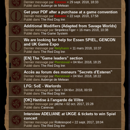
Dernier message par
Esteren
«
29 sept. 2018, 18:33
Publié dans
Auberge de Melwan
Get your PDF after a purchase at a game convention
Dernier message par
Esteren
«
22 sept. 2018, 17:58
Publié dans
The Red Dog Inn
Additional Modifiers (Adapted from Savage Worlds)
Dernier message par
StripelessTiger
«
16 mars 2018, 10:38
Publié dans
The Game System
We are looking for help for Essen SPIEL, GENCON
and UK Game Expo
Dernier message par
Nelyhann
«
11 mars 2018, 10:37
Publié dans
The Red Dog Inn
[EN] The "Game leaders" section
Dernier message par
Pierstoval
«
04 févr. 2018, 18:25
Publié dans
The Red Dog Inn
Accès au forum des meneurs "Secrets d'Esteren"
Dernier message par
Pierstoval
«
04 févr. 2018, 18:22
Publié dans
Auberge de Melwan
LFG: SoE - Warlords
Dernier message par
Iseir
«
04 févr. 2018, 00:59
Publié dans
The Red Dog Inn
[OK] Hantise à l'angarde de Viltre
Dernier message par
pitche
«
02 oct. 2017, 15:28
Publié dans
Canevas
Interview ADELIANE at UKGE & tickets to win Spiel
concert
Dernier message par
Rolistespod
«
22 sept. 2017, 18:04
Publié dans
The Red Dog Inn