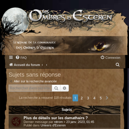
FAQ
Connexion
R
Accueil du forum
e
Sujets sans réponse
c
Aller sur la recherche avancée
h
Rechercher
Recherche avancée
e
1
2
3
4
5
Suivant
La recherche a retourné 118 résultats
r
c
Sujets
h
Plus de détails sur les damathairs ?
e
Dernier message par
nitrom
«
23 janv. 2023, 01:45
Publié dans
Univers d'Esteren
r