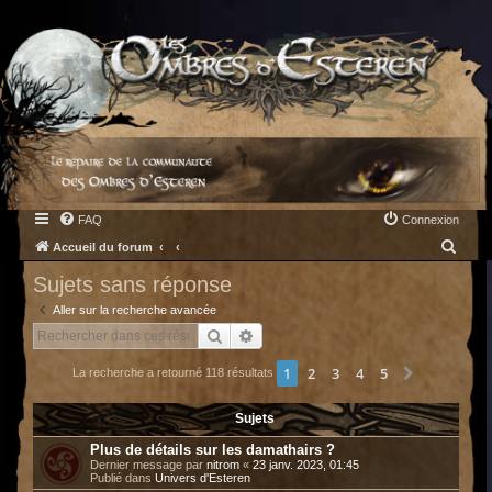
FAQ
Connexion
R
Accueil du forum
e
Sujets sans réponse
c
Aller sur la recherche avancée
h
Rechercher
Recherche avancée
e
1
2
3
4
5
Suivant
La recherche a retourné 118 résultats
r
c
Sujets
h
Plus de détails sur les damathairs ?
e
Dernier message par
nitrom
«
23 janv. 2023, 01:45
Publié dans
Univers d'Esteren
r