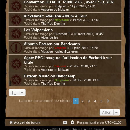
Convention JEUX DE RUNE 2017 , avec ESTEREN
Dernier message par
fredpixel
«
11 juil. 2017, 14:31
Publié dans
Auberge de Melwan
Kickstarter: Adeliane Album & Tour
Dernier message par
Nelyhann
«
19 mai 2017, 17:48
Publié dans
The Red Dog Inn
Les Volparsiens
Dernier message par
Livernois.T
«
16 mars 2017, 01:45
Publié dans
Aides de jeu
Albums Esteren sur Bandcamp
Dernier message par
Esteren
«
04 janv. 2017, 14:20
Publié dans
Musique : collectif Esteren
Agate RPG inaugure l’utilisation de Backerkit sur
Ulule
Dernier message par
Esteren
«
23 déc. 2016, 21:10
Publié dans
Auberge de Melwan
Esteren Music on Bandcamp
Dernier message par
Nelyhann
«
20 déc. 2016, 13:18
Publié dans
The Red Dog Inn
1
2
3
4
5
Suivant
La recherche a retourné 118 résultats
Aller
Accueil du forum
Fuseau horaire sur
UTC+01:00
Développé par
phpBB
® Forum Software © phpBB Limited