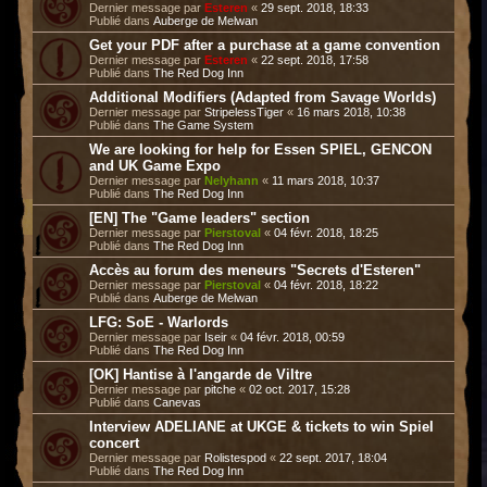
Dernier message par
Esteren
«
29 sept. 2018, 18:33
Publié dans
Auberge de Melwan
Get your PDF after a purchase at a game convention
Dernier message par
Esteren
«
22 sept. 2018, 17:58
Publié dans
The Red Dog Inn
Additional Modifiers (Adapted from Savage Worlds)
Dernier message par
StripelessTiger
«
16 mars 2018, 10:38
Publié dans
The Game System
We are looking for help for Essen SPIEL, GENCON
and UK Game Expo
Dernier message par
Nelyhann
«
11 mars 2018, 10:37
Publié dans
The Red Dog Inn
[EN] The "Game leaders" section
Dernier message par
Pierstoval
«
04 févr. 2018, 18:25
Publié dans
The Red Dog Inn
Accès au forum des meneurs "Secrets d'Esteren"
Dernier message par
Pierstoval
«
04 févr. 2018, 18:22
Publié dans
Auberge de Melwan
LFG: SoE - Warlords
Dernier message par
Iseir
«
04 févr. 2018, 00:59
Publié dans
The Red Dog Inn
[OK] Hantise à l'angarde de Viltre
Dernier message par
pitche
«
02 oct. 2017, 15:28
Publié dans
Canevas
Interview ADELIANE at UKGE & tickets to win Spiel
concert
Dernier message par
Rolistespod
«
22 sept. 2017, 18:04
Publié dans
The Red Dog Inn