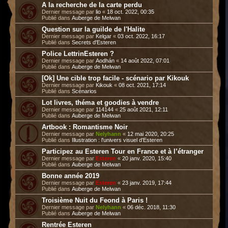
A la recherche de la carte perdu
Dernier message par
lio
«
18 oct. 2022, 00:35
Publié dans
Auberge de Melwan
Question sur la guilde de l'Halite
Dernier message par
Kelgar
«
03 oct. 2022, 16:17
Publié dans
Secrets d'Esteren
Police LettrinEsteren ?
Dernier message par
Aodhán
«
14 août 2022, 07:01
Publié dans
Auberge de Melwan
[Ok] Une cible trop facile - scénario par Kikouk
Dernier message par
Kikouk
«
08 oct. 2021, 17:14
Publié dans
Scénarios
Lot livres, théma et goodies à vendre
Dernier message par
114144
«
25 août 2021, 12:11
Publié dans
Auberge de Melwan
Artbook : Romantisme Noir
Dernier message par
Nelyhann
«
12 mai 2020, 20:25
Publié dans
Illustration : l'univers visuel d'Esteren
Participez au Esteren Tour en France et à l’étranger
Dernier message par
Esteren
«
20 janv. 2020, 15:40
Publié dans
Auberge de Melwan
Bonne année 2019
Dernier message par
Esteren
«
23 janv. 2019, 17:44
Publié dans
Auberge de Melwan
Troisième Nuit du Feond à Paris !
Dernier message par
Nelyhann
«
06 déc. 2018, 11:30
Publié dans
Auberge de Melwan
Rentrée Esteren