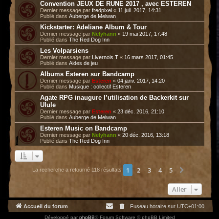
Convention JEUX DE RUNE 2017 , avec ESTEREN
Dernier message par
fredpixel
«
11 juil. 2017, 14:31
Publié dans
Auberge de Melwan
Kickstarter: Adeliane Album & Tour
Dernier message par
Nelyhann
«
19 mai 2017, 17:48
Publié dans
The Red Dog Inn
Les Volparsiens
Dernier message par
Livernois.T
«
16 mars 2017, 01:45
Publié dans
Aides de jeu
Albums Esteren sur Bandcamp
Dernier message par
Esteren
«
04 janv. 2017, 14:20
Publié dans
Musique : collectif Esteren
Agate RPG inaugure l’utilisation de Backerkit sur
Ulule
Dernier message par
Esteren
«
23 déc. 2016, 21:10
Publié dans
Auberge de Melwan
Esteren Music on Bandcamp
Dernier message par
Nelyhann
«
20 déc. 2016, 13:18
Publié dans
The Red Dog Inn
1
2
3
4
5
Suivant
La recherche a retourné 118 résultats
Aller
Accueil du forum
Fuseau horaire sur
UTC+01:00
Développé par
phpBB
® Forum Software © phpBB Limited