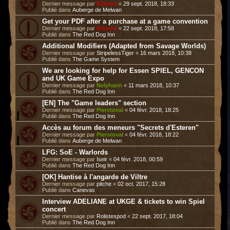
Dernier message par
Esteren
«
29 sept. 2018, 18:33
Publié dans
Auberge de Melwan
Get your PDF after a purchase at a game convention
Dernier message par
Esteren
«
22 sept. 2018, 17:58
Publié dans
The Red Dog Inn
Additional Modifiers (Adapted from Savage Worlds)
Dernier message par
StripelessTiger
«
16 mars 2018, 10:38
Publié dans
The Game System
We are looking for help for Essen SPIEL, GENCON
and UK Game Expo
Dernier message par
Nelyhann
«
11 mars 2018, 10:37
Publié dans
The Red Dog Inn
[EN] The "Game leaders" section
Dernier message par
Pierstoval
«
04 févr. 2018, 18:25
Publié dans
The Red Dog Inn
Accès au forum des meneurs "Secrets d'Esteren"
Dernier message par
Pierstoval
«
04 févr. 2018, 18:22
Publié dans
Auberge de Melwan
LFG: SoE - Warlords
Dernier message par
Iseir
«
04 févr. 2018, 00:59
Publié dans
The Red Dog Inn
[OK] Hantise à l'angarde de Viltre
Dernier message par
pitche
«
02 oct. 2017, 15:28
Publié dans
Canevas
Interview ADELIANE at UKGE & tickets to win Spiel
concert
Dernier message par
Rolistespod
«
22 sept. 2017, 18:04
Publié dans
The Red Dog Inn