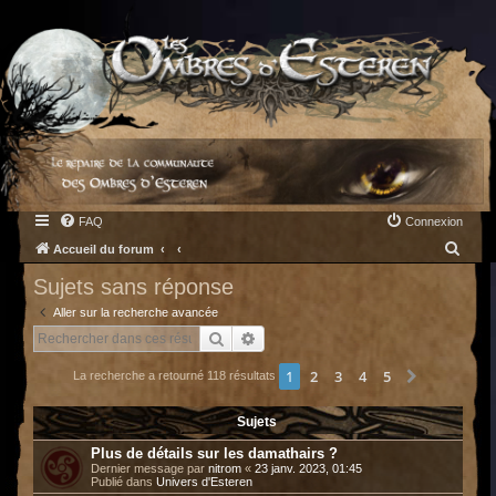
FAQ
Connexion
R
Accueil du forum
e
Sujets sans réponse
c
Aller sur la recherche avancée
h
Rechercher
Recherche avancée
e
1
2
3
4
5
Suivant
La recherche a retourné 118 résultats
r
c
Sujets
h
Plus de détails sur les damathairs ?
e
Dernier message par
nitrom
«
23 janv. 2023, 01:45
Publié dans
Univers d'Esteren
r