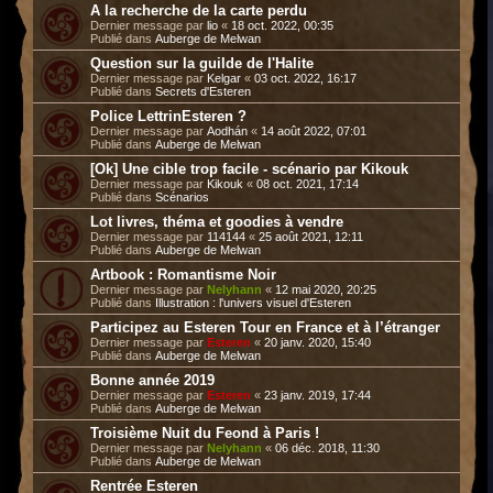
A la recherche de la carte perdu
Dernier message par
lio
«
18 oct. 2022, 00:35
Publié dans
Auberge de Melwan
Question sur la guilde de l'Halite
Dernier message par
Kelgar
«
03 oct. 2022, 16:17
Publié dans
Secrets d'Esteren
Police LettrinEsteren ?
Dernier message par
Aodhán
«
14 août 2022, 07:01
Publié dans
Auberge de Melwan
[Ok] Une cible trop facile - scénario par Kikouk
Dernier message par
Kikouk
«
08 oct. 2021, 17:14
Publié dans
Scénarios
Lot livres, théma et goodies à vendre
Dernier message par
114144
«
25 août 2021, 12:11
Publié dans
Auberge de Melwan
Artbook : Romantisme Noir
Dernier message par
Nelyhann
«
12 mai 2020, 20:25
Publié dans
Illustration : l'univers visuel d'Esteren
Participez au Esteren Tour en France et à l’étranger
Dernier message par
Esteren
«
20 janv. 2020, 15:40
Publié dans
Auberge de Melwan
Bonne année 2019
Dernier message par
Esteren
«
23 janv. 2019, 17:44
Publié dans
Auberge de Melwan
Troisième Nuit du Feond à Paris !
Dernier message par
Nelyhann
«
06 déc. 2018, 11:30
Publié dans
Auberge de Melwan
Rentrée Esteren