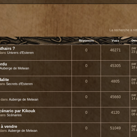
er
erche avancée
La recherche a re
Réponses
Vues
Der
thairs ?
pa
0
46271
23 
 dans
Univers d'Esteren
erdu
pa
0
45305
18 
Auberge de Melwan
alite
pa
0
4805
03 
dans
Secrets d'Esteren
pa
0
45660
14 
» dans
Auberge de Melwan
 scénario par Kikouk
pa
0
4120
08 
 dans
Scénarios
s à vendre
pa
0
51049
25 
 dans
Auberge de Melwan