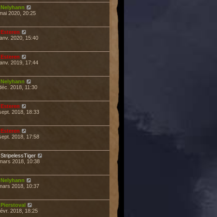
r
Nelyhann
mai 2020, 20:25
r
Esteren
janv. 2020, 15:40
r
Esteren
janv. 2019, 17:44
r
Nelyhann
déc. 2018, 11:30
r
Esteren
sept. 2018, 18:33
r
Esteren
sept. 2018, 17:58
r
StripelessTiger
mars 2018, 10:38
r
Nelyhann
mars 2018, 10:37
r
Pierstoval
févr. 2018, 18:25