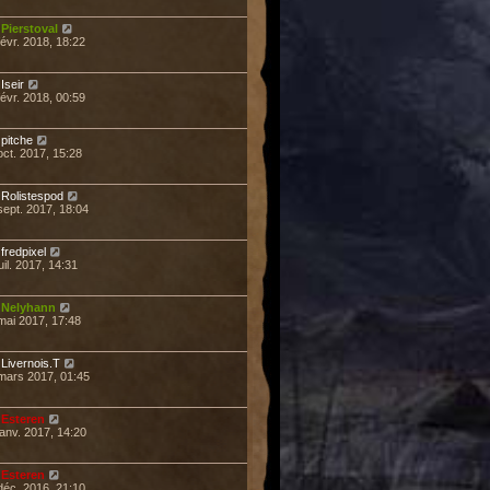
r
Pierstoval
févr. 2018, 18:22
r
Iseir
févr. 2018, 00:59
r
pitche
oct. 2017, 15:28
r
Rolistespod
sept. 2017, 18:04
r
fredpixel
uil. 2017, 14:31
r
Nelyhann
mai 2017, 17:48
r
Livernois.T
mars 2017, 01:45
r
Esteren
janv. 2017, 14:20
r
Esteren
déc. 2016, 21:10