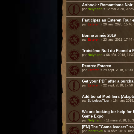
Artbook : Romantisme Noir
par
Nelyhann
» 12 mai 2020, 20:2
Participez au Esteren Tour e
par
Esteren
» 20 janv. 2020, 15:40
Bonne année 2019
par
Esteren
» 23 janv. 2019, 17:44
Troisième Nuit du Feond à P
par
Nelyhann
» 06 déc. 2018, 11:3
Rentrée Esteren
par
Esteren
» 29 sept. 2018, 18:33
Get your PDF after a purch
par
Esteren
» 22 sept. 2018, 17:58
Additional Modifiers (Adap
par
StripelessTiger
» 16 mars 2018,
We are looking for help f
Game Expo
par
Nelyhann
» 11 mars 2018, 10:
[EN] The "Game leaders" se
par
Pierstoval
» 04 févr. 2018, 18: