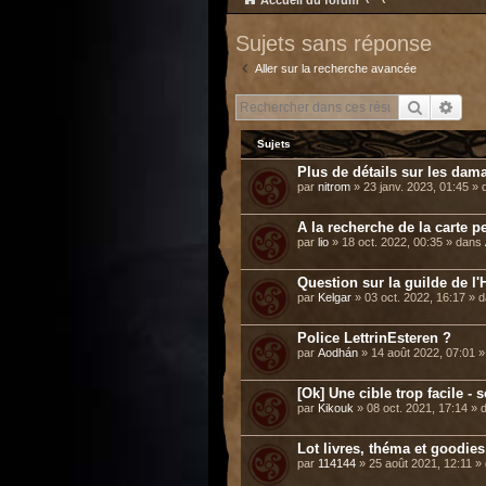
Accueil du forum
Sujets sans réponse
Aller sur la recherche avancée
Recherch
Rech
Sujets
Plus de détails sur les dama
par
nitrom
» 23 janv. 2023, 01:45 »
A la recherche de la carte p
par
lio
» 18 oct. 2022, 00:35 » dans
Question sur la guilde de l'H
par
Kelgar
» 03 oct. 2022, 16:17 » 
Police LettrinEsteren ?
par
Aodhán
» 14 août 2022, 07:01 
[Ok] Une cible trop facile -
par
Kikouk
» 08 oct. 2021, 17:14 »
Lot livres, théma et goodie
par
114144
» 25 août 2021, 12:11 »