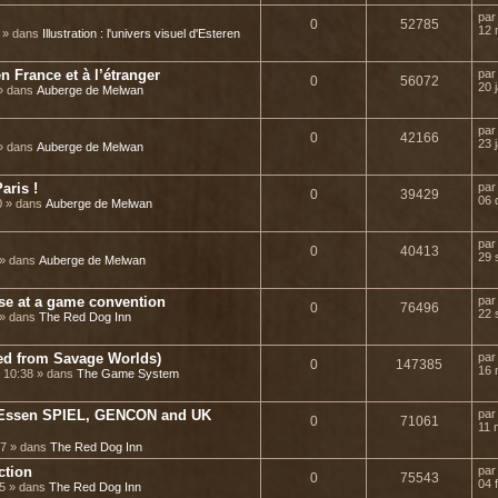
pa
0
52785
12 
5 » dans
Illustration : l'univers visuel d'Esteren
n France et à l’étranger
pa
0
56072
20 
 » dans
Auberge de Melwan
pa
0
42166
23 
 » dans
Auberge de Melwan
aris !
pa
0
39429
06 
0 » dans
Auberge de Melwan
pa
0
40413
29 
 » dans
Auberge de Melwan
ase at a game convention
pa
0
76496
22 
 » dans
The Red Dog Inn
ted from Savage Worlds)
pa
0
147385
16 
 10:38 » dans
The Game System
or Essen SPIEL, GENCON and UK
pa
0
71061
11 
37 » dans
The Red Dog Inn
ction
pa
0
75543
04 
25 » dans
The Red Dog Inn