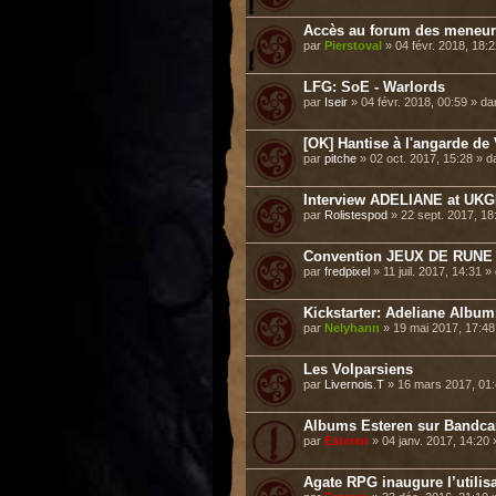
Accès au forum des meneurs
par
Pierstoval
» 04 févr. 2018, 18:
LFG: SoE - Warlords
par
Iseir
» 04 févr. 2018, 00:59 » d
[OK] Hantise à l'angarde de 
par
pitche
» 02 oct. 2017, 15:28 » 
Interview ADELIANE at UKGE 
par
Rolistespod
» 22 sept. 2017, 1
Convention JEUX DE RUNE 
par
fredpixel
» 11 juil. 2017, 14:31 
Kickstarter: Adeliane Album
par
Nelyhann
» 19 mai 2017, 17:4
Les Volparsiens
par
Livernois.T
» 16 mars 2017, 01
Albums Esteren sur Bandc
par
Esteren
» 04 janv. 2017, 14:20
Agate RPG inaugure l’utilisa