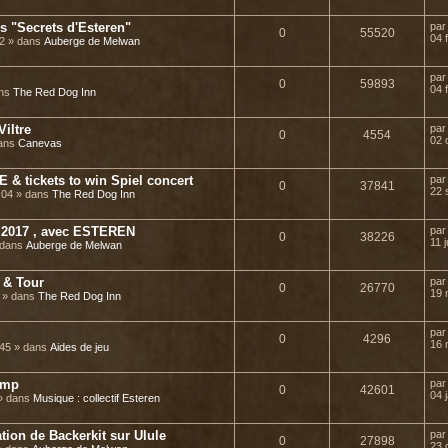
 "Secrets d'Esteren"
pa
0
55520
04 
22 » dans
Auberge de Melwan
pa
0
59893
04 
ans
The Red Dog Inn
Viltre
pa
0
4554
02 
dans
Canevas
& tickets to win Spiel concert
pa
0
37841
22 
8:04 » dans
The Red Dog Inn
2017 , avec ESTEREN
pa
0
38226
11 j
» dans
Auberge de Melwan
 & Tour
pa
0
26770
19 
8 » dans
The Red Dog Inn
pa
0
4296
16 
:45 » dans
Aides de jeu
amp
pa
0
42601
04 
 » dans
Musique : collectif Esteren
tion de Backerkit sur Ulule
pa
0
27898
23 