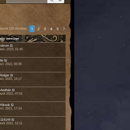
1
2
3
4
5
Suivant
tourné 118 résultats
nier message
r
nitrom
janv. 2023, 01:45
r
lio
oct. 2022, 00:35
r
Kelgar
oct. 2022, 16:17
r
Aodhán
août 2022, 07:01
r
Kikouk
oct. 2021, 17:14
r
114144
août 2021, 12:11