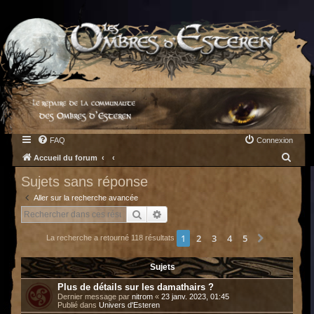
FAQ
Connexion
R
Accueil du forum
e
Sujets sans réponse
c
Aller sur la recherche avancée
h
Rechercher
Recherche avancée
e
1
2
3
4
5
Suivant
La recherche a retourné 118 résultats
r
c
Sujets
h
Plus de détails sur les damathairs ?
e
Dernier message par
nitrom
«
23 janv. 2023, 01:45
Publié dans
Univers d'Esteren
r