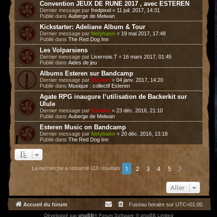
Convention JEUX DE RUNE 2017 , avec ESTEREN
Dernier message par
fredpixel
«
11 juil. 2017, 14:31
Publié dans
Auberge de Melwan
Kickstarter: Adeliane Album & Tour
Dernier message par
Nelyhann
«
19 mai 2017, 17:48
Publié dans
The Red Dog Inn
Les Volparsiens
Dernier message par
Livernois.T
«
16 mars 2017, 01:45
Publié dans
Aides de jeu
Albums Esteren sur Bandcamp
Dernier message par
Esteren
«
04 janv. 2017, 14:20
Publié dans
Musique : collectif Esteren
Agate RPG inaugure l’utilisation de Backerkit sur
Ulule
Dernier message par
Esteren
«
23 déc. 2016, 21:10
Publié dans
Auberge de Melwan
Esteren Music on Bandcamp
Dernier message par
Nelyhann
«
20 déc. 2016, 13:18
Publié dans
The Red Dog Inn
1
2
3
4
5
Suivant
La recherche a retourné 118 résultats
Aller
Accueil du forum
Fuseau horaire sur
UTC+01:00
Développé par
phpBB
® Forum Software © phpBB Limited