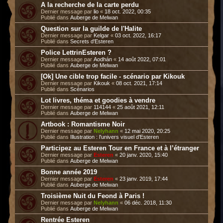
A la recherche de la carte perdu
Dernier message par
lio
«
18 oct. 2022, 00:35
Publié dans
Auberge de Melwan
Question sur la guilde de l'Halite
Dernier message par
Kelgar
«
03 oct. 2022, 16:17
Publié dans
Secrets d'Esteren
Police LettrinEsteren ?
Dernier message par
Aodhán
«
14 août 2022, 07:01
Publié dans
Auberge de Melwan
[Ok] Une cible trop facile - scénario par Kikouk
Dernier message par
Kikouk
«
08 oct. 2021, 17:14
Publié dans
Scénarios
Lot livres, théma et goodies à vendre
Dernier message par
114144
«
25 août 2021, 12:11
Publié dans
Auberge de Melwan
Artbook : Romantisme Noir
Dernier message par
Nelyhann
«
12 mai 2020, 20:25
Publié dans
Illustration : l'univers visuel d'Esteren
Participez au Esteren Tour en France et à l’étranger
Dernier message par
Esteren
«
20 janv. 2020, 15:40
Publié dans
Auberge de Melwan
Bonne année 2019
Dernier message par
Esteren
«
23 janv. 2019, 17:44
Publié dans
Auberge de Melwan
Troisième Nuit du Feond à Paris !
Dernier message par
Nelyhann
«
06 déc. 2018, 11:30
Publié dans
Auberge de Melwan
Rentrée Esteren