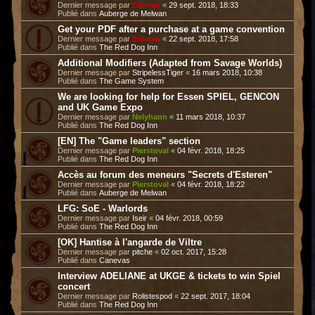
Dernier message par
Esteren
«
29 sept. 2018, 18:33
Publié dans
Auberge de Melwan
Get your PDF after a purchase at a game convention
Dernier message par
Esteren
«
22 sept. 2018, 17:58
Publié dans
The Red Dog Inn
Additional Modifiers (Adapted from Savage Worlds)
Dernier message par
StripelessTiger
«
16 mars 2018, 10:38
Publié dans
The Game System
We are looking for help for Essen SPIEL, GENCON
and UK Game Expo
Dernier message par
Nelyhann
«
11 mars 2018, 10:37
Publié dans
The Red Dog Inn
[EN] The "Game leaders" section
Dernier message par
Pierstoval
«
04 févr. 2018, 18:25
Publié dans
The Red Dog Inn
Accès au forum des meneurs "Secrets d'Esteren"
Dernier message par
Pierstoval
«
04 févr. 2018, 18:22
Publié dans
Auberge de Melwan
LFG: SoE - Warlords
Dernier message par
Iseir
«
04 févr. 2018, 00:59
Publié dans
The Red Dog Inn
[OK] Hantise à l'angarde de Viltre
Dernier message par
pitche
«
02 oct. 2017, 15:28
Publié dans
Canevas
Interview ADELIANE at UKGE & tickets to win Spiel
concert
Dernier message par
Rolistespod
«
22 sept. 2017, 18:04
Publié dans
The Red Dog Inn