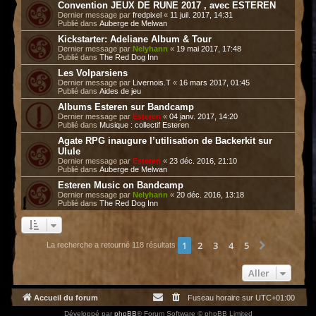
Convention JEUX DE RUNE 2017 , avec ESTEREN
Dernier message par
fredpixel
«
11 juil. 2017, 14:31
Publié dans
Auberge de Melwan
Kickstarter: Adeliane Album & Tour
Dernier message par
Nelyhann
«
19 mai 2017, 17:48
Publié dans
The Red Dog Inn
Les Volparsiens
Dernier message par
Livernois.T
«
16 mars 2017, 01:45
Publié dans
Aides de jeu
Albums Esteren sur Bandcamp
Dernier message par
Esteren
«
04 janv. 2017, 14:20
Publié dans
Musique : collectif Esteren
Agate RPG inaugure l’utilisation de Backerkit sur
Ulule
Dernier message par
Esteren
«
23 déc. 2016, 21:10
Publié dans
Auberge de Melwan
Esteren Music on Bandcamp
Dernier message par
Nelyhann
«
20 déc. 2016, 13:18
Publié dans
The Red Dog Inn
1
2
3
4
5
Suivant
La recherche a retourné 118 résultats
Aller
Accueil du forum
Fuseau horaire sur
UTC+01:00
Développé par
phpBB
® Forum Software © phpBB Limited