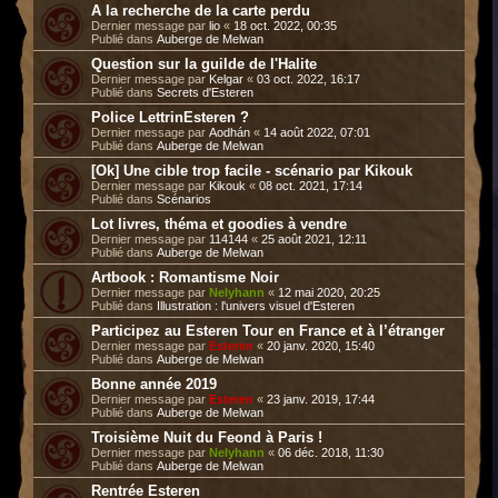
A la recherche de la carte perdu
Dernier message par
lio
«
18 oct. 2022, 00:35
Publié dans
Auberge de Melwan
Question sur la guilde de l'Halite
Dernier message par
Kelgar
«
03 oct. 2022, 16:17
Publié dans
Secrets d'Esteren
Police LettrinEsteren ?
Dernier message par
Aodhán
«
14 août 2022, 07:01
Publié dans
Auberge de Melwan
[Ok] Une cible trop facile - scénario par Kikouk
Dernier message par
Kikouk
«
08 oct. 2021, 17:14
Publié dans
Scénarios
Lot livres, théma et goodies à vendre
Dernier message par
114144
«
25 août 2021, 12:11
Publié dans
Auberge de Melwan
Artbook : Romantisme Noir
Dernier message par
Nelyhann
«
12 mai 2020, 20:25
Publié dans
Illustration : l'univers visuel d'Esteren
Participez au Esteren Tour en France et à l’étranger
Dernier message par
Esteren
«
20 janv. 2020, 15:40
Publié dans
Auberge de Melwan
Bonne année 2019
Dernier message par
Esteren
«
23 janv. 2019, 17:44
Publié dans
Auberge de Melwan
Troisième Nuit du Feond à Paris !
Dernier message par
Nelyhann
«
06 déc. 2018, 11:30
Publié dans
Auberge de Melwan
Rentrée Esteren