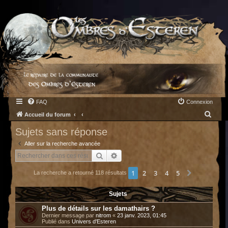
FAQ
Connexion
R
Accueil du forum
e
Sujets sans réponse
c
Aller sur la recherche avancée
h
Rechercher
Recherche avancée
e
1
2
3
4
5
Suivant
La recherche a retourné 118 résultats
r
c
Sujets
h
Plus de détails sur les damathairs ?
e
Dernier message par
nitrom
«
23 janv. 2023, 01:45
Publié dans
Univers d'Esteren
r