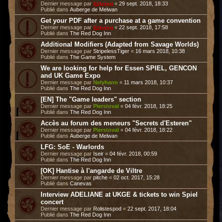
Dernier message par
Esteren
«
29 sept. 2018, 18:33
Publié dans
Auberge de Melwan
Get your PDF after a purchase at a game convention
Dernier message par
Esteren
«
22 sept. 2018, 17:58
Publié dans
The Red Dog Inn
Additional Modifiers (Adapted from Savage Worlds)
Dernier message par
StripelessTiger
«
16 mars 2018, 10:38
Publié dans
The Game System
We are looking for help for Essen SPIEL, GENCON
and UK Game Expo
Dernier message par
Nelyhann
«
11 mars 2018, 10:37
Publié dans
The Red Dog Inn
[EN] The "Game leaders" section
Dernier message par
Pierstoval
«
04 févr. 2018, 18:25
Publié dans
The Red Dog Inn
Accès au forum des meneurs "Secrets d'Esteren"
Dernier message par
Pierstoval
«
04 févr. 2018, 18:22
Publié dans
Auberge de Melwan
LFG: SoE - Warlords
Dernier message par
Iseir
«
04 févr. 2018, 00:59
Publié dans
The Red Dog Inn
[OK] Hantise à l'angarde de Viltre
Dernier message par
pitche
«
02 oct. 2017, 15:28
Publié dans
Canevas
Interview ADELIANE at UKGE & tickets to win Spiel
concert
Dernier message par
Rolistespod
«
22 sept. 2017, 18:04
Publié dans
The Red Dog Inn