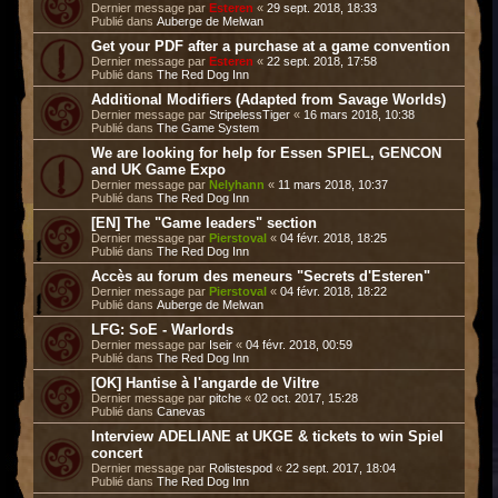
Dernier message par
Esteren
«
29 sept. 2018, 18:33
Publié dans
Auberge de Melwan
Get your PDF after a purchase at a game convention
Dernier message par
Esteren
«
22 sept. 2018, 17:58
Publié dans
The Red Dog Inn
Additional Modifiers (Adapted from Savage Worlds)
Dernier message par
StripelessTiger
«
16 mars 2018, 10:38
Publié dans
The Game System
We are looking for help for Essen SPIEL, GENCON
and UK Game Expo
Dernier message par
Nelyhann
«
11 mars 2018, 10:37
Publié dans
The Red Dog Inn
[EN] The "Game leaders" section
Dernier message par
Pierstoval
«
04 févr. 2018, 18:25
Publié dans
The Red Dog Inn
Accès au forum des meneurs "Secrets d'Esteren"
Dernier message par
Pierstoval
«
04 févr. 2018, 18:22
Publié dans
Auberge de Melwan
LFG: SoE - Warlords
Dernier message par
Iseir
«
04 févr. 2018, 00:59
Publié dans
The Red Dog Inn
[OK] Hantise à l'angarde de Viltre
Dernier message par
pitche
«
02 oct. 2017, 15:28
Publié dans
Canevas
Interview ADELIANE at UKGE & tickets to win Spiel
concert
Dernier message par
Rolistespod
«
22 sept. 2017, 18:04
Publié dans
The Red Dog Inn