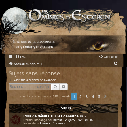
FAQ
Connexion
R
Accueil du forum
e
Sujets sans réponse
c
Aller sur la recherche avancée
h
Rechercher
Recherche avancée
e
1
2
3
4
5
Suivant
La recherche a retourné 118 résultats
r
c
Sujets
h
Plus de détails sur les damathairs ?
e
Dernier message par
nitrom
«
23 janv. 2023, 01:45
Publié dans
Univers d'Esteren
r