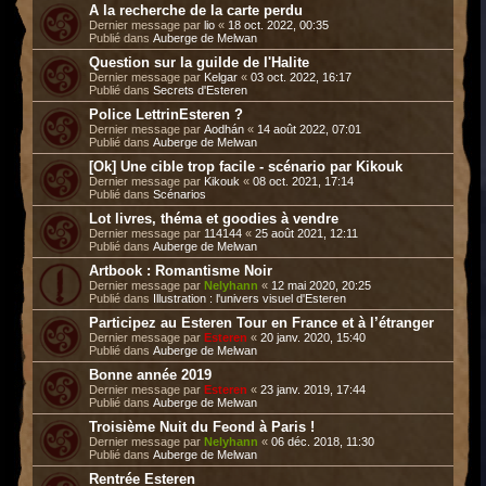
A la recherche de la carte perdu
Dernier message par
lio
«
18 oct. 2022, 00:35
Publié dans
Auberge de Melwan
Question sur la guilde de l'Halite
Dernier message par
Kelgar
«
03 oct. 2022, 16:17
Publié dans
Secrets d'Esteren
Police LettrinEsteren ?
Dernier message par
Aodhán
«
14 août 2022, 07:01
Publié dans
Auberge de Melwan
[Ok] Une cible trop facile - scénario par Kikouk
Dernier message par
Kikouk
«
08 oct. 2021, 17:14
Publié dans
Scénarios
Lot livres, théma et goodies à vendre
Dernier message par
114144
«
25 août 2021, 12:11
Publié dans
Auberge de Melwan
Artbook : Romantisme Noir
Dernier message par
Nelyhann
«
12 mai 2020, 20:25
Publié dans
Illustration : l'univers visuel d'Esteren
Participez au Esteren Tour en France et à l’étranger
Dernier message par
Esteren
«
20 janv. 2020, 15:40
Publié dans
Auberge de Melwan
Bonne année 2019
Dernier message par
Esteren
«
23 janv. 2019, 17:44
Publié dans
Auberge de Melwan
Troisième Nuit du Feond à Paris !
Dernier message par
Nelyhann
«
06 déc. 2018, 11:30
Publié dans
Auberge de Melwan
Rentrée Esteren