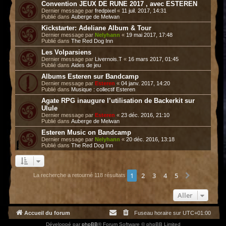
Convention JEUX DE RUNE 2017 , avec ESTEREN
Dernier message par
fredpixel
«
11 juil. 2017, 14:31
Publié dans
Auberge de Melwan
Kickstarter: Adeliane Album & Tour
Dernier message par
Nelyhann
«
19 mai 2017, 17:48
Publié dans
The Red Dog Inn
Les Volparsiens
Dernier message par
Livernois.T
«
16 mars 2017, 01:45
Publié dans
Aides de jeu
Albums Esteren sur Bandcamp
Dernier message par
Esteren
«
04 janv. 2017, 14:20
Publié dans
Musique : collectif Esteren
Agate RPG inaugure l’utilisation de Backerkit sur
Ulule
Dernier message par
Esteren
«
23 déc. 2016, 21:10
Publié dans
Auberge de Melwan
Esteren Music on Bandcamp
Dernier message par
Nelyhann
«
20 déc. 2016, 13:18
Publié dans
The Red Dog Inn
1
2
3
4
5
Suivant
La recherche a retourné 118 résultats
Aller
Accueil du forum
Fuseau horaire sur
UTC+01:00
Développé par
phpBB
® Forum Software © phpBB Limited