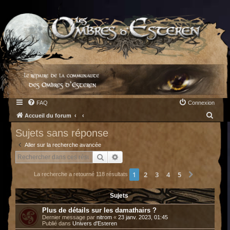
FAQ
Connexion
R
Accueil du forum
e
Sujets sans réponse
c
Aller sur la recherche avancée
h
Rechercher
Recherche avancée
e
1
2
3
4
5
Suivant
La recherche a retourné 118 résultats
r
c
Sujets
h
Plus de détails sur les damathairs ?
e
Dernier message par
nitrom
«
23 janv. 2023, 01:45
Publié dans
Univers d'Esteren
r