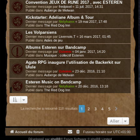
Convention JEUX DE RUNE 2017 , avec ESTEREN
Dernier message par
fredpixel
«
11 juil. 2017, 14:31
Publié dans
Auberge de Melwan
Kickstarter: Adeliane Album & Tour
Dernier message par
Nelyhann
«
19 mai 2017, 17:48
Publié dans
The Red Dog Inn
Les Volparsiens
Dernier message par
Livernois.T
«
16 mars 2017, 01:45
Publié dans
Aides de jeu
Albums Esteren sur Bandcamp
Dernier message par
Esteren
«
04 janv. 2017, 14:20
Publié dans
Musique : collectif Esteren
Agate RPG inaugure l’utilisation de Backerkit sur
Ulule
Dernier message par
Esteren
«
23 déc. 2016, 21:10
Publié dans
Auberge de Melwan
Esteren Music on Bandcamp
Dernier message par
Nelyhann
«
20 déc. 2016, 13:18
Publié dans
The Red Dog Inn
1
2
3
4
5
Suivant
La recherche a retourné 118 résultats
Aller
Accueil du forum
Fuseau horaire sur
UTC+01:00
Développé par
phpBB
® Forum Software © phpBB Limited