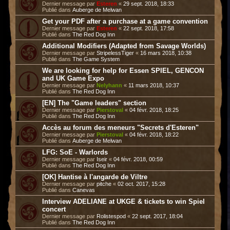
Dernier message par
Esteren
«
29 sept. 2018, 18:33
Publié dans
Auberge de Melwan
Get your PDF after a purchase at a game convention
Dernier message par
Esteren
«
22 sept. 2018, 17:58
Publié dans
The Red Dog Inn
Additional Modifiers (Adapted from Savage Worlds)
Dernier message par
StripelessTiger
«
16 mars 2018, 10:38
Publié dans
The Game System
We are looking for help for Essen SPIEL, GENCON
and UK Game Expo
Dernier message par
Nelyhann
«
11 mars 2018, 10:37
Publié dans
The Red Dog Inn
[EN] The "Game leaders" section
Dernier message par
Pierstoval
«
04 févr. 2018, 18:25
Publié dans
The Red Dog Inn
Accès au forum des meneurs "Secrets d'Esteren"
Dernier message par
Pierstoval
«
04 févr. 2018, 18:22
Publié dans
Auberge de Melwan
LFG: SoE - Warlords
Dernier message par
Iseir
«
04 févr. 2018, 00:59
Publié dans
The Red Dog Inn
[OK] Hantise à l'angarde de Viltre
Dernier message par
pitche
«
02 oct. 2017, 15:28
Publié dans
Canevas
Interview ADELIANE at UKGE & tickets to win Spiel
concert
Dernier message par
Rolistespod
«
22 sept. 2017, 18:04
Publié dans
The Red Dog Inn