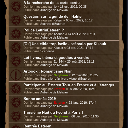
A la recherche de la carte perdu
Dernier message par
lio
«
18 oct. 2022, 00:35
Publié dans
Auberge de Melwan
Question sur la guilde de l'Halite
Dernier message par
Kelgar
«
03 oct. 2022, 16:17
Publié dans
Secrets d'Esteren
Police LettrinEsteren ?
Dernier message par
Aodhán
«
14 août 2022, 07:01
Publié dans
Auberge de Melwan
[Ok] Une cible trop facile - scénario par Kikouk
Dernier message par
Kikouk
«
08 oct. 2021, 17:14
Publié dans
Scénarios
Lot livres, théma et goodies à vendre
Dernier message par
114144
«
25 août 2021, 12:11
Publié dans
Auberge de Melwan
Artbook : Romantisme Noir
Dernier message par
Nelyhann
«
12 mai 2020, 20:25
Publié dans
Illustration : l'univers visuel d'Esteren
Participez au Esteren Tour en France et à l’étranger
Dernier message par
Esteren
«
20 janv. 2020, 15:40
Publié dans
Auberge de Melwan
Bonne année 2019
Dernier message par
Esteren
«
23 janv. 2019, 17:44
Publié dans
Auberge de Melwan
Troisième Nuit du Feond à Paris !
Dernier message par
Nelyhann
«
06 déc. 2018, 11:30
Publié dans
Auberge de Melwan
Rentrée Esteren