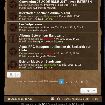
Convention JEUX DE RUNE 2017 , avec ESTEREN
Dernier message par
fredpixel
«
11 juil. 2017, 14:31
Publié dans
Auberge de Melwan
Kickstarter: Adeliane Album & Tour
Dernier message par
Nelyhann
«
19 mai 2017, 17:48
Publié dans
The Red Dog Inn
Les Volparsiens
Dernier message par
Livernois.T
«
16 mars 2017, 01:45
Publié dans
Aides de jeu
Albums Esteren sur Bandcamp
Dernier message par
Esteren
«
04 janv. 2017, 14:20
Publié dans
Musique : collectif Esteren
Agate RPG inaugure l’utilisation de Backerkit sur
Ulule
Dernier message par
Esteren
«
23 déc. 2016, 21:10
Publié dans
Auberge de Melwan
Esteren Music on Bandcamp
Dernier message par
Nelyhann
«
20 déc. 2016, 13:18
Publié dans
The Red Dog Inn
1
2
3
4
5
Suivant
La recherche a retourné 118 résultats
Aller
Accueil du forum
Fuseau horaire sur
UTC+01:00
Développé par
phpBB
® Forum Software © phpBB Limited