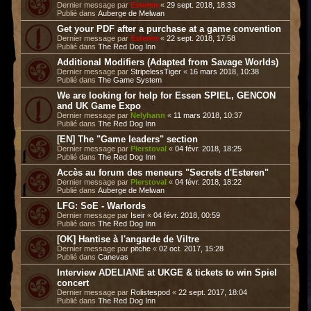
Dernier message par
Esteren
«
29 sept. 2018, 18:33
Publié dans
Auberge de Melwan
Get your PDF after a purchase at a game convention
Dernier message par
Esteren
«
22 sept. 2018, 17:58
Publié dans
The Red Dog Inn
Additional Modifiers (Adapted from Savage Worlds)
Dernier message par
StripelessTiger
«
16 mars 2018, 10:38
Publié dans
The Game System
We are looking for help for Essen SPIEL, GENCON
and UK Game Expo
Dernier message par
Nelyhann
«
11 mars 2018, 10:37
Publié dans
The Red Dog Inn
[EN] The "Game leaders" section
Dernier message par
Pierstoval
«
04 févr. 2018, 18:25
Publié dans
The Red Dog Inn
Accès au forum des meneurs "Secrets d'Esteren"
Dernier message par
Pierstoval
«
04 févr. 2018, 18:22
Publié dans
Auberge de Melwan
LFG: SoE - Warlords
Dernier message par
Iseir
«
04 févr. 2018, 00:59
Publié dans
The Red Dog Inn
[OK] Hantise à l'angarde de Viltre
Dernier message par
pitche
«
02 oct. 2017, 15:28
Publié dans
Canevas
Interview ADELIANE at UKGE & tickets to win Spiel
concert
Dernier message par
Rolistespod
«
22 sept. 2017, 18:04
Publié dans
The Red Dog Inn