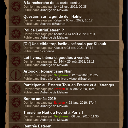
A la recherche de la carte perdu
Dernier message par
lio
«
18 oct. 2022, 00:35
Publié dans
Auberge de Melwan
Question sur la guilde de l'Halite
Dernier message par
Kelgar
«
03 oct. 2022, 16:17
Publié dans
Secrets d'Esteren
Police LettrinEsteren ?
Dernier message par
Aodhán
«
14 août 2022, 07:01
Publié dans
Auberge de Melwan
[Ok] Une cible trop facile - scénario par Kikouk
Dernier message par
Kikouk
«
08 oct. 2021, 17:14
Publié dans
Scénarios
Lot livres, théma et goodies à vendre
Dernier message par
114144
«
25 août 2021, 12:11
Publié dans
Auberge de Melwan
Artbook : Romantisme Noir
Dernier message par
Nelyhann
«
12 mai 2020, 20:25
Publié dans
Illustration : l'univers visuel d'Esteren
Participez au Esteren Tour en France et à l’étranger
Dernier message par
Esteren
«
20 janv. 2020, 15:40
Publié dans
Auberge de Melwan
Bonne année 2019
Dernier message par
Esteren
«
23 janv. 2019, 17:44
Publié dans
Auberge de Melwan
Troisième Nuit du Feond à Paris !
Dernier message par
Nelyhann
«
06 déc. 2018, 11:30
Publié dans
Auberge de Melwan
Rentrée Esteren