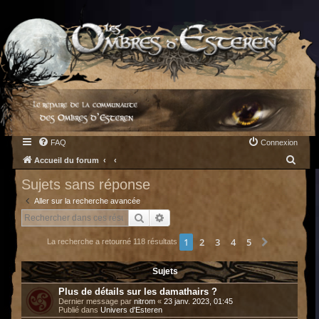
FAQ
Connexion
R
Accueil du forum
e
Sujets sans réponse
c
Aller sur la recherche avancée
h
Rechercher
Recherche avancée
e
1
2
3
4
5
Suivant
La recherche a retourné 118 résultats
r
c
Sujets
h
Plus de détails sur les damathairs ?
e
Dernier message par
nitrom
«
23 janv. 2023, 01:45
Publié dans
Univers d'Esteren
r