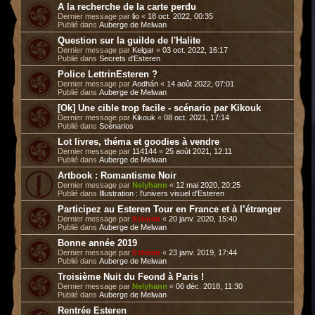
A la recherche de la carte perdu
Dernier message par
lio
«
18 oct. 2022, 00:35
Publié dans
Auberge de Melwan
Question sur la guilde de l'Halite
Dernier message par
Kelgar
«
03 oct. 2022, 16:17
Publié dans
Secrets d'Esteren
Police LettrinEsteren ?
Dernier message par
Aodhán
«
14 août 2022, 07:01
Publié dans
Auberge de Melwan
[Ok] Une cible trop facile - scénario par Kikouk
Dernier message par
Kikouk
«
08 oct. 2021, 17:14
Publié dans
Scénarios
Lot livres, théma et goodies à vendre
Dernier message par
114144
«
25 août 2021, 12:11
Publié dans
Auberge de Melwan
Artbook : Romantisme Noir
Dernier message par
Nelyhann
«
12 mai 2020, 20:25
Publié dans
Illustration : l'univers visuel d'Esteren
Participez au Esteren Tour en France et à l’étranger
Dernier message par
Esteren
«
20 janv. 2020, 15:40
Publié dans
Auberge de Melwan
Bonne année 2019
Dernier message par
Esteren
«
23 janv. 2019, 17:44
Publié dans
Auberge de Melwan
Troisième Nuit du Feond à Paris !
Dernier message par
Nelyhann
«
06 déc. 2018, 11:30
Publié dans
Auberge de Melwan
Rentrée Esteren