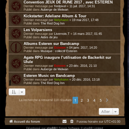
Convention JEUX DE RUNE 2017 , avec ESTEREN
Dernier message par
fredpixel
«
11 juil. 2017, 14:31
Publié dans
Auberge de Melwan
Kickstarter: Adeliane Album & Tour
Dernier message par
Nelyhann
«
19 mai 2017, 17:48
Publié dans
The Red Dog Inn
Les Volparsiens
Dernier message par
Livernois.T
«
16 mars 2017, 01:45
Publié dans
Aides de jeu
Albums Esteren sur Bandcamp
Dernier message par
Esteren
«
04 janv. 2017, 14:20
Publié dans
Musique : collectif Esteren
Agate RPG inaugure l’utilisation de Backerkit sur
Ulule
Dernier message par
Esteren
«
23 déc. 2016, 21:10
Publié dans
Auberge de Melwan
Esteren Music on Bandcamp
Dernier message par
Nelyhann
«
20 déc. 2016, 13:18
Publié dans
The Red Dog Inn
1
2
3
4
5
Suivant
La recherche a retourné 118 résultats
Aller
Accueil du forum
Fuseau horaire sur
UTC+01:00
Développé par
phpBB
® Forum Software © phpBB Limited