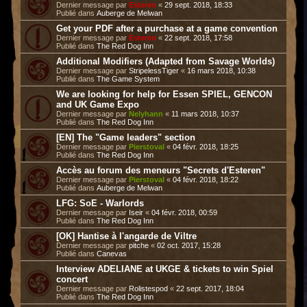
Dernier message par
Esteren
«
29 sept. 2018, 18:33
Publié dans
Auberge de Melwan
Get your PDF after a purchase at a game convention
Dernier message par
Esteren
«
22 sept. 2018, 17:58
Publié dans
The Red Dog Inn
Additional Modifiers (Adapted from Savage Worlds)
Dernier message par
StripelessTiger
«
16 mars 2018, 10:38
Publié dans
The Game System
We are looking for help for Essen SPIEL, GENCON
and UK Game Expo
Dernier message par
Nelyhann
«
11 mars 2018, 10:37
Publié dans
The Red Dog Inn
[EN] The "Game leaders" section
Dernier message par
Pierstoval
«
04 févr. 2018, 18:25
Publié dans
The Red Dog Inn
Accès au forum des meneurs "Secrets d'Esteren"
Dernier message par
Pierstoval
«
04 févr. 2018, 18:22
Publié dans
Auberge de Melwan
LFG: SoE - Warlords
Dernier message par
Iseir
«
04 févr. 2018, 00:59
Publié dans
The Red Dog Inn
[OK] Hantise à l'angarde de Viltre
Dernier message par
pitche
«
02 oct. 2017, 15:28
Publié dans
Canevas
Interview ADELIANE at UKGE & tickets to win Spiel
concert
Dernier message par
Rolistespod
«
22 sept. 2017, 18:04
Publié dans
The Red Dog Inn