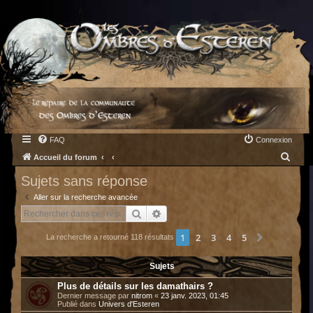
FAQ
Connexion
R
Accueil du forum
e
Sujets sans réponse
c
Aller sur la recherche avancée
h
Rechercher
Recherche avancée
e
1
2
3
4
5
Suivant
La recherche a retourné 118 résultats
r
c
Sujets
h
Plus de détails sur les damathairs ?
e
Dernier message par
nitrom
«
23 janv. 2023, 01:45
Publié dans
Univers d'Esteren
r