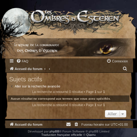
FAQ
Connexion
R
Accueil du forum
e
Sujets actifs
c
Aller sur la recherche avancée
h
La recherche a retourné 0 résultat • Page
1
sur
1
e
Aucun résultat ne correspond aux termes que vous avez spécifiés.
La recherche a retourné 0 résultat • Page
1
sur
1
r
c
Aller
h
Accueil du forum
Fuseau horaire sur
UTC+01:00
e
Développé par
phpBB
® Forum Software © phpBB Limited
r
Traduction française officielle
©
Qiaeru