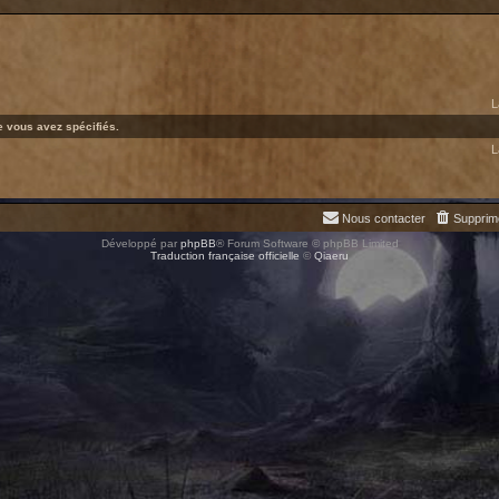
L
 vous avez spécifiés.
L
Nous contacter
Supprim
Développé par
phpBB
® Forum Software © phpBB Limited
Traduction française officielle
©
Qiaeru