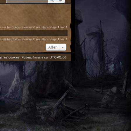
a recherche a retourné 0 résultat • Page
1
sur
1
a recherche a retourné 0 résultat • Page
1
sur
1
Aller
er les cookies
Fuseau horaire sur
UTC+01:00