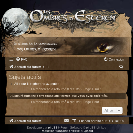
FAQ
Connexion
R
Accueil du forum
e
Sujets actifs
c
Aller sur la recherche avancée
h
La recherche a retourné 0 résultat • Page
1
sur
1
e
Aucun résultat ne correspond aux termes que vous avez spécifiés.
La recherche a retourné 0 résultat • Page
1
sur
1
r
c
Aller
h
Accueil du forum
Fuseau horaire sur
UTC+01:00
e
Développé par
phpBB
® Forum Software © phpBB Limited
r
Traduction française officielle
©
Qiaeru