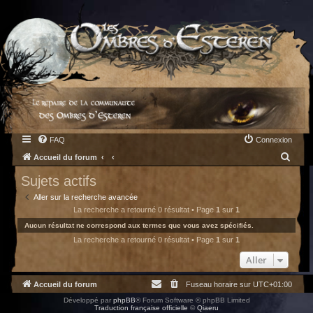
FAQ
Connexion
R
Accueil du forum
e
Sujets actifs
c
Aller sur la recherche avancée
h
La recherche a retourné 0 résultat • Page
1
sur
1
e
Aucun résultat ne correspond aux termes que vous avez spécifiés.
La recherche a retourné 0 résultat • Page
1
sur
1
r
c
Aller
h
Accueil du forum
Fuseau horaire sur
UTC+01:00
e
Développé par
phpBB
® Forum Software © phpBB Limited
r
Traduction française officielle
©
Qiaeru