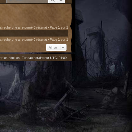
a recherche a retourné 0 résultat • Page
1
sur
1
a recherche a retourné 0 résultat • Page
1
sur
1
Aller
er les cookies
Fuseau horaire sur
UTC+01:00