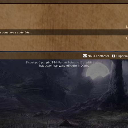
L
 vous avez spécifiés.
L
Nous contacter
Supprim
Développé par
phpBB
® Forum Software © phpBB Limited
Traduction française officielle
©
Qiaeru